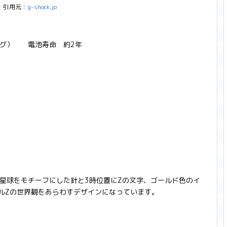
引用元：
g-shock.jp
ログ） 電池寿命 約2年
mm
星球をモチーフにした針と3時位置にZの文字、ゴールド色のイ
ールZの世界観をあらわすデザインになっています。