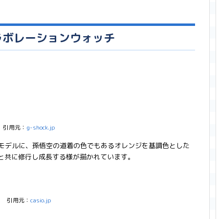
ラボレーションウォッチ
引用元：
g-shock.jp
ズモデルに、孫悟空の道着の色でもあるオレンジを基調色とした
文字と共に修行し成長する様が描かれています。
引用元：
casio.jp