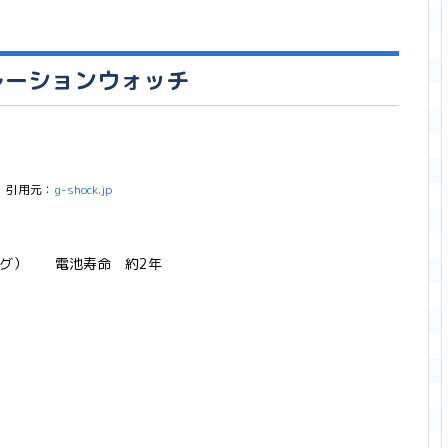
レーションウォッチ
引用元：
g-shock.jp
ログ） 電池寿命 約2年
mm