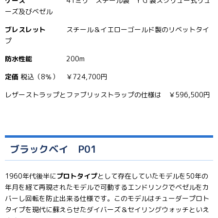
ケース
41ミリ スチール製 Y G 製スクリュー式リュ
ーズ及びベゼル
ブレスレット
スチール＆イエローゴールド製のリベットタイ
プ
防水性能
200m
定価
税込（8％） ￥724,700円
レザーストラップとファブリッストラップの仕様は ￥596,500円
ブラックベイ P01
1960年代後半に
プロトタイプ
として存在していたモデルを50年の
年月を経て再現されたモデルで可動するエンドリンクでベゼルをカ
バーし回転を防止出来る仕様です。このモデルはチューダープロト
タイプを現代に蘇えらせたダイバーズ＆セイリングウォッチといえ