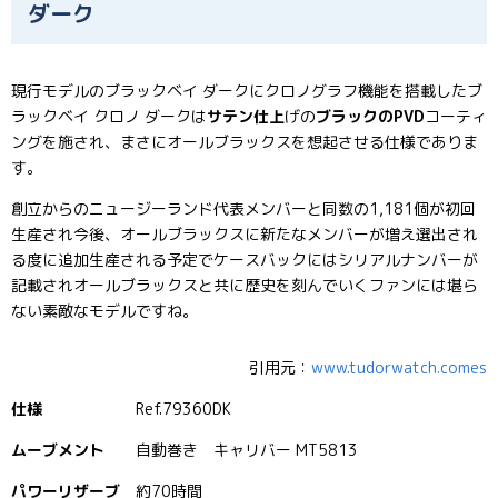
ダーク
現行モデルのブラックベイ ダークにクロノグラフ機能を搭載したブ
ラックベイ クロノ ダークは
サテン仕上
げの
ブラックのPVD
コーティ
ングを施され、まさにオールブラックスを想起させる仕様でありま
す。
創立からのニュージーランド代表メンバーと同数の1,181個が初回
生産され今後、オールブラックスに新たなメンバーが増え選出され
る度に追加生産される予定でケースバックにはシリアルナンバーが
記載されオールブラックスと共に歴史を刻んでいくファンには堪ら
ない素敵なモデルですね。
引用元：
www.tudorwatch.comes
仕様
Ref.79360DK
ムーブメント
自動巻き キャリバー MT5813
パワーリザーブ
約70時間