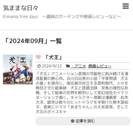
気ままな日々
Kimama free days 〜趣味のガーデングや映画レビューなど〜
「
2024年09月
」
一覧
「犬王」
2024/9/22
・アニメ
,
映画レビュー
「犬王」アニメーション表現の可能性に挑み続ける湯
浅監督の野心作。古川日出男の小説「平家物語 犬王
の巻」を原作に、南北朝が対立する室町時代、人々を
熱狂させた能楽師・犬王と琵琶法師・友魚の強烈な友
情、そして能楽の世界を鮮烈にして変幻自在のイマジ
ネーションで描く。キャラクター原案は漫画家・松本
大洋、脚本は数々のヒットドラマを手掛けた野木亜紀
子、音楽にドラマ「あまちゃん」の大友良英、そして
犬王のボイスキャ
記事を読む