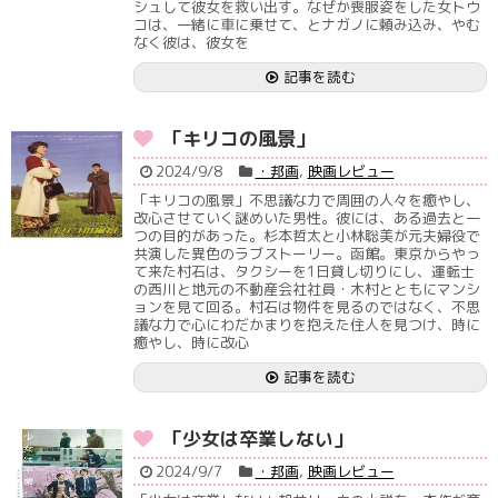
シュして彼女を救い出す。なぜか喪服姿をした女トウ
コは、一緒に車に乗せて、とナガノに頼み込み、やむ
なく彼は、彼女を
記事を読む
「キリコの風景」
2024/9/8
・邦画
,
映画レビュー
「キリコの風景」不思議な力で周囲の人々を癒やし、
改心させていく謎めいた男性。彼には、ある過去と一
つの目的があった。杉本哲太と小林聡美が元夫婦役で
共演した異色のラブストーリー。函館。東京からやっ
て来た村石は、タクシーを1日貸し切りにし、運転士
の西川と地元の不動産会社社員・木村とともにマンシ
ョンを見て回る。村石は物件を見るのではなく、不思
議な力で心にわだかまりを抱えた住人を見つけ、時に
癒やし、時に改心
記事を読む
「少女は卒業しない」
2024/9/7
・邦画
,
映画レビュー