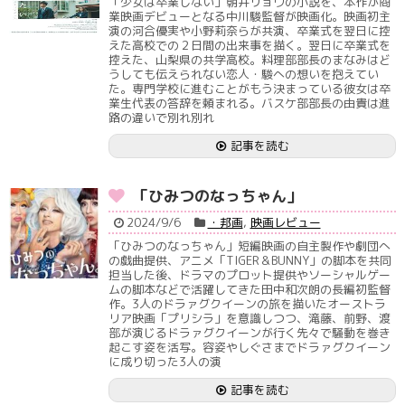
「少女は卒業しない」朝井リョウの小説を、本作が商
業映画デビューとなる中川駿監督が映画化。映画初主
演の河合優実や小野莉奈らが共演、卒業式を翌日に控
えた高校での２日間の出来事を描く。翌日に卒業式を
控えた、山梨県の共学高校。料理部部長のまなみはど
うしても伝えられない恋人・駿への想いを抱えてい
た。専門学校に進むことがもう決まっている彼女は卒
業生代表の答辞を頼まれる。バスケ部部長の由貴は進
路の違いで別れ別れ
記事を読む
「ひみつのなっちゃん」
2024/9/6
・邦画
,
映画レビュー
「ひみつのなっちゃん」短編映画の自主製作や劇団へ
の戯曲提供、アニメ「TIGER＆BUNNY」の脚本を共同
担当した後、ドラマのプロット提供やソーシャルゲー
ムの脚本などで活躍してきた田中和次朗の長編初監督
作。3人のドラァグクイーンの旅を描いたオーストラ
リア映画「プリシラ」を意識しつつ、滝藤、前野、渡
部が演じるドラァグクイーンが行く先々で騒動を巻き
起こす姿を活写。容姿やしぐさまでドラァグクイーン
に成り切った3人の演
記事を読む