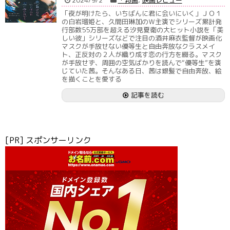
「夜が明けたら、いちばんに君に会いにいく」ＪＯ１
の白岩瑠姫と、久間田琳加のＷ主演でシリーズ累計発
行部数55万部を超える汐見夏衛の大ヒット小説を「美
しい彼」シリーズなどで注目の酒井麻衣監督が映画化
マスクが手放せない優等生と自由奔放なクラスメイ
ト、正反対の２人が織り成す恋の行方を綴る。マスク
が手放せず、周囲の空気ばかりを読んで“優等生”を演
じていた茜。そんなある日、茜は銀髪で自由奔放、絵
を描くことを愛する
記事を読む
[PR] スポンサーリンク