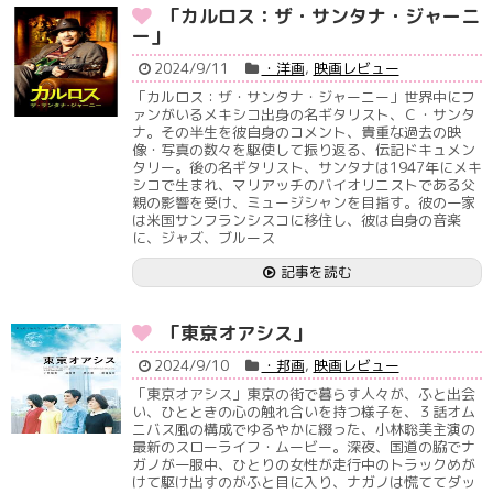
「カルロス：ザ・サンタナ・ジャーニ
ー」
2024/9/11
・洋画
,
映画レビュー
「カルロス：ザ・サンタナ・ジャーニー」世界中にフ
ァンがいるメキシコ出身の名ギタリスト、Ｃ・サンタ
ナ。その半生を彼自身のコメント、貴重な過去の映
像・写真の数々を駆使して振り返る、伝記ドキュメン
タリー。後の名ギタリスト、サンタナは1947年にメキ
シコで生まれ、マリアッチのバイオリニストである父
親の影響を受け、ミュージシャンを目指す。彼の一家
は米国サンフランシスコに移住し、彼は自身の音楽
に、ジャズ、ブルース
記事を読む
「東京オアシス」
2024/9/10
・邦画
,
映画レビュー
「東京オアシス」東京の街で暮らす人々が、ふと出会
い、ひとときの心の触れ合いを持つ様子を、３話オム
ニバス風の構成でゆるやかに綴った、小林聡美主演の
最新のスローライフ・ムービー。深夜、国道の脇でナ
ガノが一服中、ひとりの女性が走行中のトラックめが
けて駆け出すのがふと目に入り、ナガノは慌ててダッ