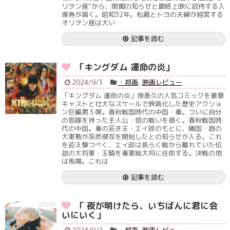
リヲン座”から、閉館の知らせと最終上映に招待する入
場券が届く。昭和32年。松蔵とトヨの夫婦が経営する
オリヲン座は大い
記事を読む
「キングダム 運命の炎」
2024/9/3
・邦画
,
映画レビュー
「キングダム 運命の炎」原泰久の人気コミックを豪華
キャストと壮大なスケールで映画化した歴史アクショ
ン巨編第３弾。春秋戦国時代の中国・秦。ついに自分
の部隊を持った主人公・信の戦いを描く。春秋戦国時
代の中国。秦の若き王・エイ政のもとに、隣国・趙の
大軍勢が突然侵攻を開始したとの知らせが入る。これ
を迎え撃つべく、エイ政は長らく戦から離れていた伝
説の大将軍・王騎を秦軍総大将に任命する。決戦の地
は馬陽。これは
記事を読む
「 夜が明けたら、いちばんに君に会
いにいく」
2024/9/2
・邦画
,
映画レビュー