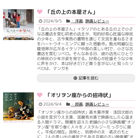
「丘の上の本屋さん」
2024/9/5
・洋画
,
映画レビュー
「丘の上の本屋さん」イタリアのとある丘の上で小さ
な古書店を営む初老の店主が、知的好奇心旺盛な移民
の少年と、古今東西の書物を通じて交流を重ねるさま
をハートウオーミングに綴った感動作。風光明媚な丘
陵地帯が広がるイタリア中部の美しい村で、小さな古
書店を営むリベロ。そんなある日、彼の店先にひとり
の移民の少年が姿を見せる。好奇心が旺盛そうな少年
に声をかけ、本は好きだけど買う金がないと知ったリ
ベロは、マンガを
記事を読む
「オリヲン座からの招待状」
2024/9/4
・邦画
,
映画レビュー
「オリヲン座からの招待状」直木賞作家・浅田次郎の
小説を宮沢りえ主演、加瀬亮共演で映画化した心温ま
る人間ドラマ。閉館を迎えた老舗の小さな映画館“オリ
ヲン座”を取り巻く人々をノスタルジーたっぷりに描
く。平成の現在。良枝と、別居中の夫・祐次のもと
に、2人の思い出の場所でもある京都の古い映画館“オ