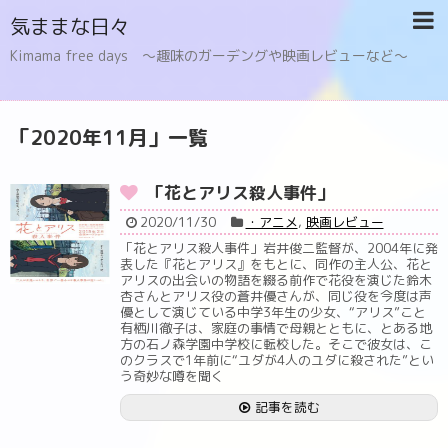
気ままな日々
Kimama free days 〜趣味のガーデングや映画レビューなど〜
「
2020年11月
」
一覧
「花とアリス殺人事件」
2020/11/30
・アニメ
,
映画レビュー
「花とアリス殺人事件」岩井俊二監督が、2004年に発
表した『花とアリス』をもとに、同作の主人公、花と
アリスの出会いの物語を綴る前作で花役を演じた鈴木
杏さんとアリス役の蒼井優さんが、同じ役を今度は声
優として演じている中学3年生の少女、“アリス”こと
有栖川徹子は、家庭の事情で母親とともに、とある地
方の石ノ森学園中学校に転校した。そこで彼女は、こ
のクラスで1年前に“ユダが4人のユダに殺された”とい
う奇妙な噂を聞く
記事を読む