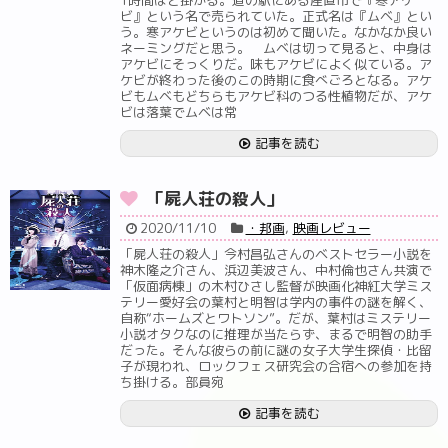
ビ』という名で売られていた。正式名は『ムベ』とい
う。寒アケビというのは初めて聞いた。なかなか良い
ネーミングだと思う。 ムベは切って見ると、中身は
アケビにそっくりだ。味もアケビによく似ている。ア
ケビが終わった後のこの時期に食べごろとなる。アケ
ビもムベもどちらもアケビ科のつる性植物だが、アケ
ビは落葉でムベは常
記事を読む
「屍人荘の殺人」
2020/11/10
・邦画
,
映画レビュー
「屍人荘の殺人」今村昌弘さんのベストセラー小説を
神木隆之介さん、浜辺美波さん、中村倫也さん共演で
「仮面病棟」の木村ひさし監督が映画化神紅大学ミス
テリー愛好会の葉村と明智は学内の事件の謎を解く、
自称“ホームズとワトソン”。だが、葉村はミステリー
小説オタクなのに推理が当たらず、まるで明智の助手
だった。そんな彼らの前に謎の女子大学生探偵・比留
子が現われ、ロックフェス研究会の合宿への参加を持
ち掛ける。部員宛
記事を読む