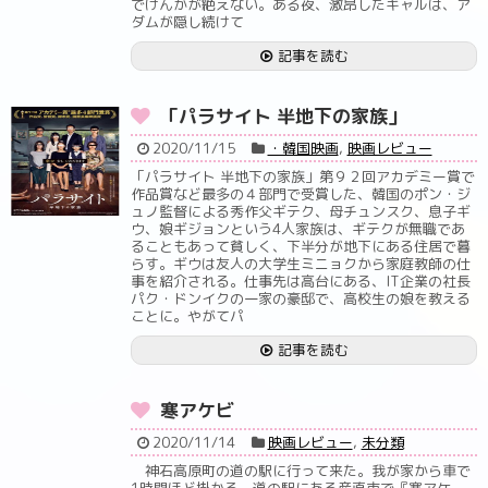
でけんかが絶えない。ある夜、激昂したキャルは、ア
ダムが隠し続けて
記事を読む
「パラサイト 半地下の家族」
2020/11/15
・韓国映画
,
映画レビュー
「パラサイト 半地下の家族」第９２回アカデミー賞で
作品賞など最多の４部門で受賞した、韓国のポン・ジ
ュノ監督による秀作父ギテク、母チュンスク、息子ギ
ウ、娘ギジョンという4人家族は、ギテクが無職であ
ることもあって貧しく、下半分が地下にある住居で暮
らす。ギウは友人の大学生ミニョクから家庭教師の仕
事を紹介される。仕事先は高台にある、IT企業の社長
パク・ドンイクの一家の豪邸で、高校生の娘を教える
ことに。やがてパ
記事を読む
寒アケビ
2020/11/14
映画レビュー
,
未分類
神石高原町の道の駅に行って来た。我が家から車で
1時間ほど掛かる。道の駅にある産直市で『寒アケ