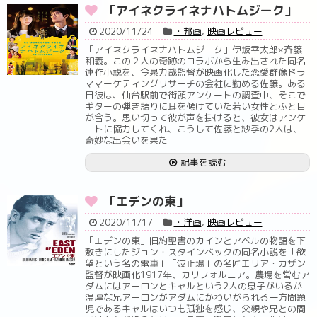
「アイネクライネナハトムジーク」
2020/11/24
・邦画
,
映画レビュー
「アイネクライネナハトムジーク」伊坂幸太郎×斉藤
和義。この２人の奇跡のコラボから生み出された同名
連作小説を、今泉力哉監督が映画化した恋愛群像ドラ
ママーケティングリサーチの会社に勤める佐藤。ある
日彼は、仙台駅前で街頭アンケートの調査中、そこで
ギターの弾き語りに耳を傾けていた若い女性とふと目
が合う。思い切って彼が声を掛けると、彼女はアンケ
ートに協力してくれ、こうして佐藤と紗季の2人は、
奇妙な出会いを果た
記事を読む
「エデンの東」
2020/11/17
・洋画
,
映画レビュー
「エデンの東」旧約聖書のカインとアベルの物語を下
敷きにしたジョン・スタインベックの同名小説を「欲
望という名の電車」「波止場」の名匠エリア・カザン
監督が映画化1917年、カリフォルニア。農場を営むア
ダムにはアーロンとキャルという2人の息子がいるが
温厚な兄アーロンがアダムにかわいがられる一方問題
児であるキャルはいつも孤独を感じ、父親や兄との間