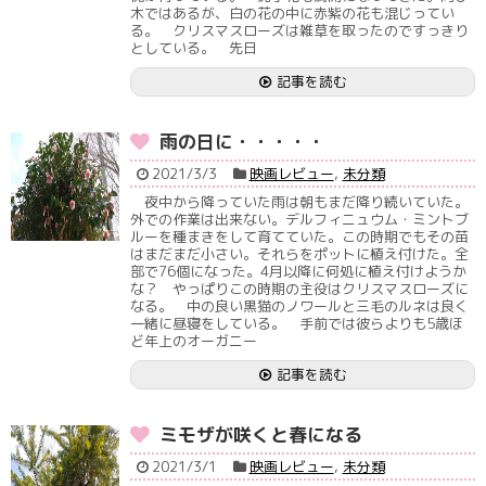
木ではあるが、白の花の中に赤紫の花も混じってい
る。 クリスマスローズは雑草を取ったのですっきり
としている。 先日
記事を読む
雨の日に・・・・・
2021/3/3
映画レビュー
,
未分類
夜中から降っていた雨は朝もまだ降り続いていた。
外での作業は出来ない。デルフィニュウム・ミントブ
ルーを種まきをして育てていた。この時期でもその苗
はまだまだ小さい。それらをポットに植え付けた。全
部で76個になった。4月以降に何処に植え付けようか
な？ やっぱりこの時期の主役はクリスマスローズに
なる。 中の良い黒猫のノワールと三毛のルネは良く
一緒に昼寝をしている。 手前では彼らよりも5歳ほ
ど年上のオーガニー
記事を読む
ミモザが咲くと春になる
2021/3/1
映画レビュー
,
未分類