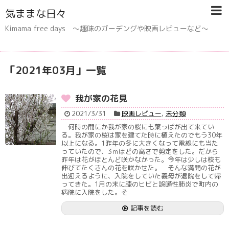
気ままな日々
Kimama free days 〜趣味のガーデングや映画レビューなど〜
「
2021年03月
」
一覧
我が家の花見
2021/3/31
映画レビュー
,
未分類
何時の間にか我が家の桜にも葉っぱが出て来てい
る。我が家の桜は家を建てた時に植えたのでもう30年
以上になる。1昨年の冬に大きくなって電線にも当た
っていたので、3ｍほどの高さで剪定をした。だから
昨年は花がほとんど咲かなかった。今年は少しは枝も
伸びてたくさんの花を咲かせた。 そんな満開の花が
出迎えるように、入院をしていた義母が退院をして帰
ってきた。1月の末に膝のヒビと誤嚥性肺炎で町内の
病院に入院をした。そ
記事を読む