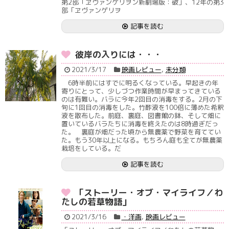
第2部「ヱヴァンゲリヲン新劇場版：破」、12年の第3
部「ヱヴァンゲリヲ
記事を読む
彼岸の入りには・・・
2021/3/17
映画レビュー
,
未分類
6時半前にはすでに明るくなっている。早起きの年
寄りにとって、少しづつ作業時間が早まってきている
のは有難い。バラに今年2回目の消毒をする。2月の下
旬に1回目の消毒をした。竹酢液を100倍に薄めた希釈
液を散布した。前庭、裏庭、図書館の鉢、そして畑に
置いているバラたちに消毒を終えたのは8時過ぎだっ
た。 裏庭が畑だった頃から無農薬で野菜を育ててい
た。もう30年以上になる。もちろん庭も全てが無農薬
栽培をしている。だ
記事を読む
「ストーリー・オブ・マイライフ／わ
たしの若草物語」
2021/3/16
・洋画
,
映画レビュー