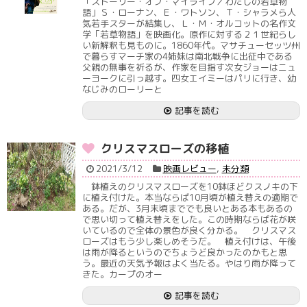
「ストーリー・オブ・マイライフ／わたしの若草物
語」Ｓ・ローナン、Ｅ・ワトソン、Ｔ・シャラメら人
気若手スターが結集し、Ｌ・Ｍ・オルコットの名作文
学「若草物語」を映画化。原作に対する２１世紀らし
い新解釈も見ものに。1860年代。マサチューセッツ州
で暮らすマーチ家の4姉妹は南北戦争に出征中である
父親の無事を祈るが、作家を目指す次女ジョーはニュ
ーヨークに引っ越す。四女エイミーはパリに行き、幼
なじみのローリーと
記事を読む
クリスマスローズの移植
2021/3/12
映画レビュー
,
未分類
鉢植えのクリスマスローズを10鉢ほどクスノキの下
に植え付けた。本当ならば10月頃が植え替えの適期で
ある。だが、3月末頃まででも良いとある本もあるの
で思い切って植え替えをした。この時期ならば花が咲
いているので全体の景色が良く分かる。 クリスマス
ローズはもう少し楽しめそうだ。 植え付けは、午後
は雨が降るというのでちょうど良かったのかもと思
う。最近の天気予報はよく当たる。やはり雨が降って
きた。カープのオー
記事を読む