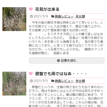
花見が出来る
2021/3/9
映画レビュー
,
未分類
今年の桜の開花予想は例年に比べて早いという。こ
れで花見でどっと人出が増えて、宴会で盛り上がり、
その結果コロナ感染者が増えねば良いのだ
が・・・・。もうそろそろ同じことの繰り返しは止め
にしてもらいたいものだ。 若者よ！年寄りを殺さな
いでくれ！年を取ったら後悔するぞ。 我が家でも満
開になってきた。と言っても桜ではなくてサクランボ
なのだが。一人花見でもしようかな。 隣家のアンズ
も満開状態だ。 前庭にある
記事を読む
啓蟄でも雨ではなあ・・・・
2021/3/5
映画レビュー
,
未分類
啓蟄だというが、生憎の雨で虫たちも出て来れない
だろう。雨は午前中には止んだが今日は何もせずゆっ
くりと過ごすことにした。春は梅の開花に始まり、サ
クランボ、アンズと華やかになっていく。池の傍のサ
クランボの花も咲き出している。これらの後は桜、花
桃が待っている。 沈丁花も満開になってきた。同じ