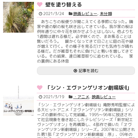
壁を塗り替える
2021/3/24
映画レビュー
,
未分類
あちこちの桜便りが聞こえてくる季節になった。隣
家や道の駅の桜も咲き出してきている。我が家の桜は
例年通りに中々花を咲かせようとはしない。他よりも
1週間は遅れる様だ。必ず咲くので、まあ焦ることは
無いだろう。 暖かくなってきて日ごとに庭の花や緑
が増えて行く。その様子を見るだけでも気持ちが晴れ
る様だ。だが雑草もそれに負けじと勢いを増してきて
いる。その結果、連日雑草取りに追われている。 家
の裏側にある休息
記事を読む
「シン・エヴァンゲリオン劇場版𝄇」
2021/3/19
・アニメ
,
映画レビュー
「シン・エヴァンゲリオン劇場版𝄇」庵野秀明監督によ
る大ヒットアニメ「ヱヴァンゲリヲン新劇場版」シリ
ーズの最新作にして完結編。1995～96年に放送され
て社会現象を巻き起こしたテレビシリーズ「新世紀エ
ヴァンゲリオン」を再構築し、4部作で描いた「ヱヴ
ァンゲリヲン新劇場版」シリーズ。2007年に公開され
た第1部「ヱヴァンゲリヲン新劇場版：序」、09年の