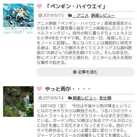
「ペンギン・ハイウエイ」
2019/6/15
・アニメ
,
映画レビュー
アニメ映画「ペンギン・ハイウエイ」森見登美彦さん
の日本ＳＦ大賞受賞小説をアニメ映画化したジュブナ
イルファンタジー。郊外の町に暮らすちょっと大人び
た小学4年生アオヤマ君。その日一日、発見したこと
をノートに記録し、気になったことは徹底的に研究す
る彼は、気さくで胸が大きくてミステリアスな歯科医
院の“お姉さん”の研究を続けていた。そんなある日、
町にペンギンが次々と現われ、どこかへと消える奇妙
な事件が起きる。
記事を読む
やっと雨が・・・・
2019/6/14
映画レビュー
,
未分類
6月14日（金） 今日は午後から雨が降るというこ
となので水やりからは解放された。つるバラのウティ
ガルトフォールとナイヤガラフォールはまだまだ咲い
ている。ガーデン内に50株ほどあるアナベルが日ごと
に白さを増して花も大きくなってきている。他のアジ
サイも咲き出していよいよ夏に庭に変わってきた。
ジャーマンカモミールの採種をして全てを撤去した。