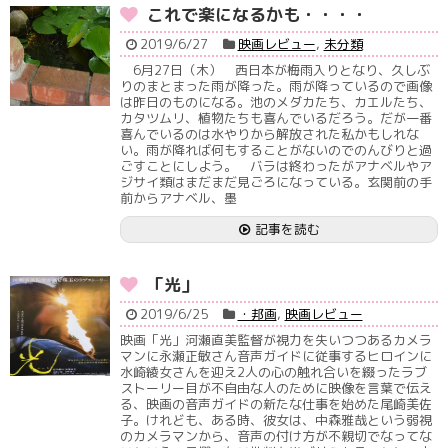
これで楽になるかも・・・・
2019/6/27
映画レビュー
,
未分類
6月27日（木） 西日本が梅雨入りとなり、久しぶ
りのまとまった雨が降った。雨が降っているので画像
は昨日のものになる。池のメダカたち、カエルたち、
カタツムリ、植物たちも喜んでいるだろう。だが一番
喜んでいるのは水やりから解放された私かもしれな
い。雨が降れば何もすることがないのでのんびりと過
ごすことにしよう。 バラは終わったがアナベルやア
ジサイ類はまだまだ見ごろになっている。玄関前の手
前からアナベル、墨
記事を読む
「光」
2019/6/25
・邦画
,
映画レビュー
映画「光」河瀬直美監督が視力を失いつつあるカメラ
マンに永瀬正敏さん音声ガイドに従事するヒロインに
水崎綾女さんを迎え2人の心の触れ合いを綴ったラブ
ストーリー目が不自由な人のために映像を言葉で伝え
る、映画の音声ガイドの新たな仕事を始めた尾崎美佐
子。けれども、ある時、彼女は、中森雅哉という弱視
のカメラマンから、音声の付け方が不親切でなってな