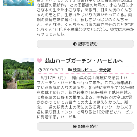
守監督の最新作。 とある都会の片隅の、小さな庭に小
さな木の生えた小さな家。ある日、甘えん坊のくんち
ゃんのもとに、生まれたばかりの妹がやってくる。両
親の愛情を妹に奪われ、寂しさいっぱいのくんちゃ
ん。そんな時、くんちゃんは家の庭で自分のことを“お
兄ちゃん”と呼ぶ不思議な少女と出会う。彼女は未来か
らやってきた妹
記事を読む
蒜山ハーブガーデン・ハービルへ
2019/6/17
映画レビュー
,
未分類
6月17日（月） 岡山県の蒜山高原にある蒜山ハー
ブガーデン・ハービルへ行って来た。ここは毎年訪れ
ているお気に入りの場所だ。朝6時に家を出て182号線
を東城町に行き、新見経由で180号線を明地峠を越え
て鳥取県の日野町の根雨に出る。明智峠では今日は雲
がかかっていてお目当ての大山は見えなかった。残
念。 道の駅奥大山の傍にある江府インターから米子
道に乗り蒜山インターで降りると10分ほどでハービル
に到着する。ハービル
記事を読む