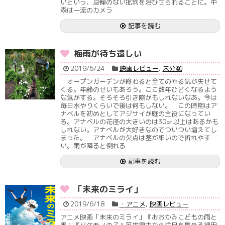
いという、忌憚のない批判を浴びせられることに。中
森は一流のカメラ
記事を読む
梅雨が待ち遠しい
2019/6/24
映画レビュー
,
未分類
オープンガーデンが終わると全てのやる気が失せて
くる。年齢のせいもあろう。ここ数年ひどくなるよう
な気がする。そろそろ引き際かもしれないなあ。今は
毎日水やりくらいで後は何もしない。 この時期はア
ナベルを初めとしてアジサイが庭の主役になってい
る。アナベルの花径の大きいのは30㎝以上はあるかも
しれない。アナベルが大好きなのでついつい増えてし
まった。 アナベルの欠点は茎が細いので折れやす
い。雨が降ると倒れる
記事を読む
「未来のミライ」
2019/6/18
・アニメ
,
映画レビュー
アニメ映画「未来のミライ」『おおかみこどもの雨と
雪』『バケモノの子』等世界中から注目を集める細田