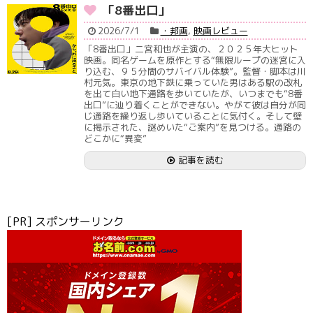
「8番出口」
2026/7/1
・邦画
,
映画レビュー
「8番出口」二宮和也が主演の、２０２５年大ヒット
映画。同名ゲームを原作とする“無限ループの迷宮に入
り込む、９５分間のサバイバル体験”。監督・脚本は川
村元気。東京の地下鉄に乗っていた男はある駅の改札
を出て白い地下通路を歩いていたが、いつまでも“8番
出口”に辿り着くことができない。やがて彼は自分が同
じ通路を繰り返し歩いていることに気付く。そして壁
に掲示された、謎めいた“ご案内”を見つける。通路の
どこかに“異変”
記事を読む
[PR] スポンサーリンク