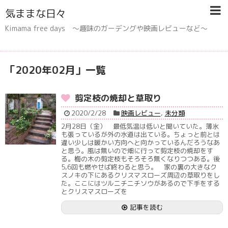
気ままな日々
Kimama free days 〜趣味のガーデングや映画レビューなど〜
「
2020年02月
」
一覧
剪定枝の焼却と草取り
2020/2/28
映画レビュー
,
未分類
2月28日（金） 最低気温は低いと聞いていた。薄氷
も張っているが外の水道は出ている。ちょっと前とは
違い少しは暖かい方向へと向かっているんだろうなあ
と思う。風は無いので畑に行って剪定枝の焼却をす
る。梅の木の剪定枝もそろそろ無くなりつつある。後
5,6回も燃やせば終わると思う。 家の裏の大きなク
スノキの下にあるクリスマスローズ周辺の草取りをし
た。ここにはツルニチニチソウがあるので下手をする
とクリスマスローズを
記事を読む