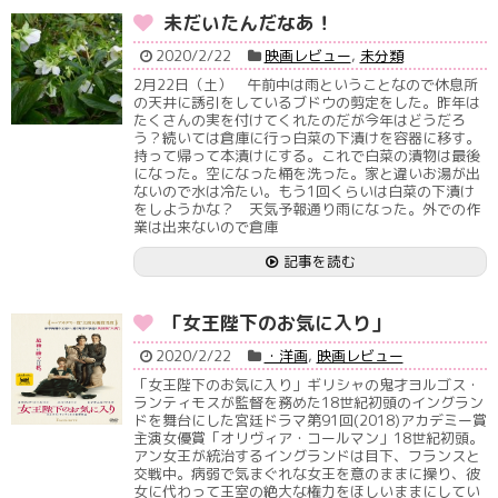
未だいたんだなあ！
2020/2/22
映画レビュー
,
未分類
2月22日（土） 午前中は雨ということなので休息所
の天井に誘引をしているブドウの剪定をした。昨年は
たくさんの実を付けてくれたのだが今年はどうだろ
う？続いては倉庫に行っ白菜の下漬けを容器に移す。
持って帰って本漬けにする。これで白菜の漬物は最後
になった。空になった桶を洗った。家と違いお湯が出
ないので水は冷たい。もう1回くらいは白菜の下漬け
をしようかな？ 天気予報通り雨になった。外での作
業は出来ないので倉庫
記事を読む
「女王陛下のお気に入り」
2020/2/22
・洋画
,
映画レビュー
「女王陛下のお気に入り」ギリシャの鬼才ヨルゴス・
ランティモスが監督を務めた18世紀初頭のイングラン
ドを舞台にした宮廷ドラマ第91回(2018)アカデミー賞
主演女優賞「オリヴィア・コールマン」18世紀初頭。
アン女王が統治するイングランドは目下、フランスと
交戦中。病弱で気まぐれな女王を意のままに操り、彼
女に代わって王室の絶大な権力をほしいままにしてい