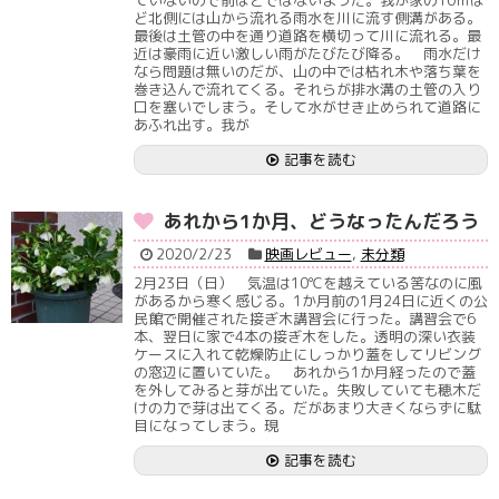
ど北側には山から流れる雨水を川に流す側溝がある。
最後は土管の中を通り道路を横切って川に流れる。最
近は豪雨に近い激しい雨がたびたび降る。 雨水だけ
なら問題は無いのだが、山の中では枯れ木や落ち葉を
巻き込んで流れてくる。それらが排水溝の土管の入り
口を塞いでしまう。そして水がせき止められて道路に
あふれ出す。我が
記事を読む
あれから1か月、どうなったんだろう
2020/2/23
映画レビュー
,
未分類
2月23日（日） 気温は10℃を越えている筈なのに風
があるから寒く感じる。1か月前の1月24日に近くの公
民館で開催された接ぎ木講習会に行った。講習会で6
本、翌日に家で4本の接ぎ木をした。透明の深い衣装
ケースに入れて乾燥防止にしっかり蓋をしてリビング
の窓辺に置いていた。 あれから1か月経ったので蓋
を外してみると芽が出ていた。失敗していても穂木だ
けの力で芽は出てくる。だがあまり大きくならずに駄
目になってしまう。現
記事を読む