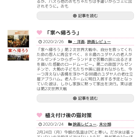
るが、バズら他のおもちゃたちは手違いからゴミに出
されそうに。おも
記事を読む
「家へ帰ろう」
2020/2/26
・洋画
,
映画レビュー
「家へ帰ろう」第２次世界大戦中、自分を救ってくれ
た命の恩人に再会すべく、８８歳のユダヤ人の老人が
アルゼンチンからポーランドまで苦難の旅に出るさま
を描いた感動のロードムービー。第二の故国アルゼン
チンで、大勢の子どもたちや孫に囲まれながらも、今
一つ冴えない表情を浮かべる88歳のユダヤ人の老仕立
屋アブラハム。老人ホームに明日入居する予定となっ
ていた彼は、しかし家族に黙って家出を決行。実は彼
は第2次世界大戦
記事を読む
植え付け後の猫対策
2020/2/24
映画レビュー
,
未分類
2月24日（月）今朝の気温は0℃と寒い。だが氷は張っ
ていないので前ほどではないようだ。我が家の10ｍほ