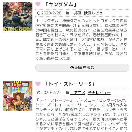
「キングダム」
2020/2/28
・邦画
,
映画レビュー
「キングダム」原泰久さんの大ヒットコミックを佐藤
信介監督が実写映画化！紀元前３世紀、春秋戦国時代
の中国を舞台に、戦災孤児の少年と後に始皇帝となる
若き王との壮大なドラマを描く。春秋戦国時代の中
国。戦災孤児の信と漂は、大将軍に成り上がることを
夢見て剣術の鍛練に励んでいた。そんなある日、漂が
王宮に召し上げられることになり、信は漂に追いつく
ことを新たな目標として修業を続ける。だが、ほどな
く深い傷を負った漂
記事を読む
「トイ・ストーリー3」
2020/2/27
・アニメ
,
映画レビュー
「トイ・ストーリー3」ディズニー／ピクサーの人気
シリーズ「トイ・ストーリー」シリーズの第３作少年
アンディと楽しい時間を過ごしてきた、ウッディらお
もちゃたち。だが17歳になったアンディは、もうおも
ちゃたちと遊ばなくなっていて、別の町の大学へ進学
するために家族と離れて引っ越すことに。ウッディだ
けがアンディの引っ越し先に連れていかれることにな