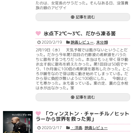
たのは、女官長のサラだった。そんなある日、没落貴
族の娘のアビゲイ
記事を読む
氷点下2℃～3℃、だから凍る筈
2020/2/19
映画レビュー
,
未分類
2月19日（水） 天気予報では風がないということだ
った。だから今年第1回目の竹酢液の希釈液をバラた
ちに散布するつもりだった。本当はもっと早く芽が動
き出す前に散布を終えたかった。第1回目は50倍でや
り、1か月後に100倍の希釈液を散布したかった。とこ
ろが暖冬なので芽は既に動き始めてしまっている。だ
から芽に負担が無いように100倍にした。 今朝はと
ても寒かった。氷も張っている。案の定、裏の立水栓
は水が出なかった。家
記事を読む
「ウィンストン・チャーチル／ヒット
ラーから世界を救った男」
2020/2/17
・洋画
,
映画レビュー