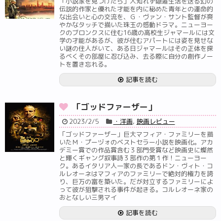
「小説家を見つけたら」人知れず隠遁生活を送る幻の
伝説的作家と優れた才能を内に秘めた青年との運命的
な出会いと心の交流を、Ｇ・ヴァン・サント監督が爽
やかなタッチで描いた珠玉の感動ドラマ。ニューヨー
クのブロンクスに住む16歳の高校生ジャマールには文
学の才能があるが、彼が住むアパートには姿を見せな
い謎の住人がいて、ある日ジャマールはその正体を探
るべくその部屋に忍び込み、去る際に自分の創作ノー
トを置き忘れる。
記事を読む
「ゴッドファーザー」
2023/2/5
・洋画
,
映画レビュー
「ゴッドファーザー」巨大マフィア・ファミリーを描
いたＭ・プーヅォのベストセラー小説を映画化。アカ
デミー賞での作品賞含む３部門受賞など映画史に燦然
と輝くギャング叙事詩３部作の第１作！ニューヨー
ク。あるイタリア人一家の長であるドン・ヴィト・コ
ルレオーネはマフィアのファミリーで絶対的権力を誇
り、巨万の富を築いた。だが対立するファミリーによ
って彼が狙撃される事件が起きる。コルレオーネ家の
おとなしい三男マイ
記事を読む