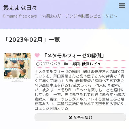
気ままな日々
Kimama free days 〜趣味のガーデングや映画レビューなど〜
「
2023年02月
」
一覧
「メタモルフォーゼの縁側」
2023/2/28
・邦画
,
映画レビュー
「メタモルフォーゼの縁側」鶴谷香央理さんの同名コ
ミックを、芦田愛菜さんと宮本信子さんの共演で「青
くて痛くて脆い」の狩山俊輔監督が映画化内気で冴え
ない高校生活を送る17歳のうらら。他人には秘密だ
が、彼女はこっそりBLコミックを楽しむことを趣味に
していた。一方、夫に先立たれて孤独に暮らす75歳の
老婦人・雪は、うららがアルバイトする書店にふと足
を踏み入れ、美麗な表紙に惹かれて内容も知らずにBL
コミックを購入する
記事を読む