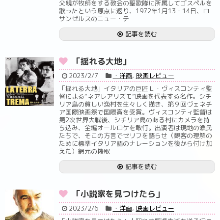
父親が牧師をする教会の聖歌隊に所属してゴスペルを
歌ったという原点に返り、1972年1月13・14日、ロ
サンゼルスのニュー・テ
記事を読む
「揺れる大地」
2023/2/7
・洋画
,
映画レビュー
「揺れる大地」イタリアの巨匠Ｌ・ヴィスコンティ監
督による“ネアレアリズモ”映画を代表する名作。シチ
リア島の貧しい漁村を生々しく描き、第９回ヴェネチ
ア国際映画祭で国際賞を受賞。ヴィスコンティ監督は
第2次世界大戦後、シチリア島のある村にカメラを持
ち込み、全編オールロケを敢行。出演者は現地の漁民
たちで、そこの方言でセリフを語らせ（観客の理解の
ために標準イタリア語のナレーションを後から付け加
えた）網元の搾取
記事を読む
「小説家を見つけたら」
2023/2/6
・洋画
,
映画レビュー