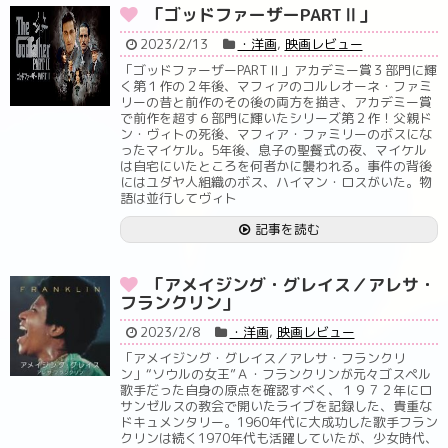
「ゴッドファーザーPARTⅡ」
2023/2/13
・洋画
,
映画レビュー
「ゴッドファーザーPARTⅡ」アカデミー賞３部門に輝
く第１作の２年後、マフィアのコルレオーネ・ファミ
リーの昔と前作のその後の両方を描き、アカデミー賞
で前作を超す６部門に輝いたシリーズ第２作！父親ド
ン・ヴィトの死後、マフィア・ファミリーのボスにな
ったマイケル。5年後、息子の聖餐式の夜、マイケル
は自宅にいたところを何者かに襲われる。事件の背後
にはユダヤ人組織のボス、ハイマン・ロスがいた。物
語は並行してヴィト
記事を読む
「アメイジング・グレイス／アレサ・
フランクリン」
2023/2/8
・洋画
,
映画レビュー
「アメイジング・グレイス／アレサ・フランクリ
ン」“ソウルの女王”Ａ・フランクリンが元々ゴスペル
歌手だった自身の原点を確認すべく、１９７２年にロ
サンゼルスの教会で開いたライブを記録した、貴重な
ドキュメンタリー。1960年代に大成功した歌手フラン
クリンは続く1970年代も活躍していたが、少女時代、