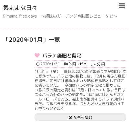
気ままな日々
Kimama free days 〜趣味のガーデングや映画レビューなど〜
「
2020年01月
」
一覧
バラに施肥と剪定
2020/1/31
映画レビュー
,
未分類
1月31日（金） 最低気温0℃の予報通りで今朝はとて
も寒かった。バラと他の植物には、12月に馬ふん堆肥
を撒き、前日には米ぬかボカシ肥料を元肥として株元
に撒いていた。 今朝はバラの剪定に取り掛かった。
つるバラの剪定と誘引は12月に終わっている。今日は
つるバラ以外のバラの剪定だ。我が家はほとんどがオ
ールドローズである。福山市が推奨するバラは現代バ
ラだ。つるバラもあるが、ほとんどが大きな花のＨＴ
と中ぐらいでたく
記事を読む