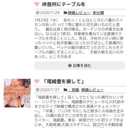
休息所にテーブルを
2020/1/29
映画レビュー
,
未分類
1月29日（水） あれっ！こんなところに八重のスイ
センがあったっけ？雨に濡れた花も良いものだと思
う。 最近は良く雨が降る。ガーデンでの作業が出来
ない。ならばと1昨日、作業場を兼ねている倉庫でテ
ーブルを作ることにした。先日、子供が小さい時に使
ったベッドと机が邪魔になったのでばらして倉庫内に
置いていた。ベッドの脚が頑丈だったのでこれらをテ
ーブルの脚にすることにした。 天板の板も古いのが
あった。ところがあま
記事を読む
「尾崎豊を探して」
2020/1/27
・邦画
,
映画レビュー
「尾崎豊を探して」若くして亡くなった稀代のシンガ
ー・ソングライター、尾崎豊のデビューから20代前半
までのライブ映像で構成された音楽ドキュメンタリ
ー。「卒業」「I LOVE YOU」など数多くの名曲を生み
出し、26歳の若さでこの世を去ったシンガー・ソング
ライター、尾崎豊。東京・新宿で行った初ライブをは
じめ、大阪球場(大阪スタヂアム)、国立代々木競技場