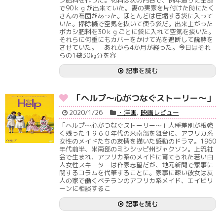
で90ｋｇが出来ていた。妻の実家を片付けた時にたく
さんの布団があった。ほとんどは圧縮する袋に入って
いた。掃除機で空気を抜いて使う袋だ。出来上がった
ボカシ肥料を30ｋｇごとに袋に入れて空気を抜いた。
それらに何重にもカバーをかけて光を遮断して醗酵を
させていた。 あれから4か月が経った。今日はそれ
らの1袋30㎏分を容
記事を読む
「ヘルプ～心がつなぐストーリー～」
2020/1/26
・洋画
,
映画レビュー
「ヘルプ～心がつなぐストーリー～」人種差別が根強
く残った１９６０年代の米南部を舞台に、アフリカ系
女性のメイドたちの友情を描いた感動のドラマ。1960
年代前半、米南部のミシシッピ州ジャクソン。上流社
会で生まれ、アフリカ系のメイドに育てられた若い白
人女性スキーターは作家志望だが、地元新聞で家事に
関するコラムを代筆することに。家事に疎い彼女は友
人の家で働くベテランのアフリカ系メイド、エイビリ
ーンに相談するこ
記事を読む