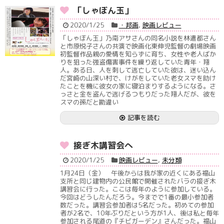
「しゃぼん玉」
2020/1/25
・邦画
,
映画レビュー
「しゃぼん玉」乃南アサさんの同名小説を林遣都さん
と市原悦子さんの共演で映画化東伸児監督の劇場映画
初監督作品親の愛情を知らずに育ち、女性や老人ばか
りを狙った強盗傷害事件を繰り返していた青年・翔
人。ある日、人を刺して逃亡していた彼は、迷い込ん
だ宮崎の山深い村で、けがをしていた老女スマを助け
たことを機に彼女の家に寝泊まりするようになる。さ
っさと金を盗んで逃げるつもりだった翔人だが、彼を
スマの孫だと勘違い
記事を読む
接ぎ木講習会へ
2020/1/25
映画レビュー
,
未分類
1月24日（金） 午後からは我が家の近くにある福山
支所と同じ建物内の公民館で開催されたバラの接ぎ木
講習会に行った。ここは毎年のように参加している。
今回はどうしたんだろう。今までで1番の最小参加者
数だった。講習会参加者は5名だった。初めての参加
者が2名で、10年ぶりだという方が1人、後は私と毎年
参加される尾道の『チビガーデン』さんだった。福山