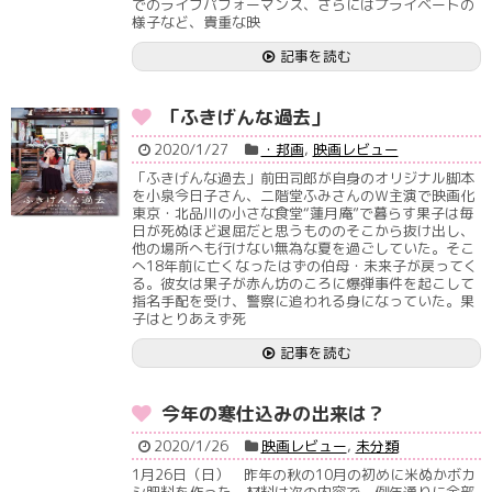
でのライブパフォーマンス、さらにはプライベートの
様子など、貴重な映
記事を読む
「ふきげんな過去」
2020/1/27
・邦画
,
映画レビュー
「ふきげんな過去」前田司郎が自身のオリジナル脚本
を小泉今日子さん、二階堂ふみさんのＷ主演で映画化
東京・北品川の小さな食堂“蓮月庵”で暮らす果子は毎
日が死ぬほど退屈だと思うもののそこから抜け出し、
他の場所へも行けない無為な夏を過ごしていた。そこ
へ18年前に亡くなったはずの伯母・未来子が戻ってく
る。彼女は果子が赤ん坊のころに爆弾事件を起こして
指名手配を受け、警察に追われる身になっていた。果
子はとりあえず死
記事を読む
今年の寒仕込みの出来は？
2020/1/26
映画レビュー
,
未分類
1月26日（日） 昨年の秋の10月の初めに米ぬかボカ
シ肥料を作った。材料は次の内容で、例年通りに全部