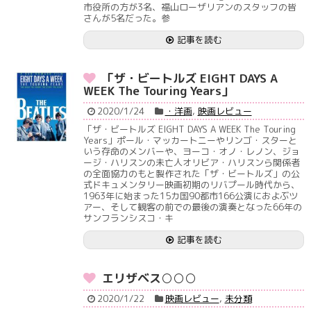
市役所の方が3名、福山ローザリアンのスタッフの皆
さんが5名だった。参
記事を読む
「ザ・ビートルズ EIGHT DAYS A
WEEK The Touring Years」
2020/1/24
・洋画
,
映画レビュー
「ザ・ビートルズ EIGHT DAYS A WEEK The Touring
Years」ポール・マッカートニーやリンゴ・スターと
いう存命のメンバーや、ヨーコ・オノ・レノン、ジョ
ージ・ハリスンの未亡人オリビア・ハリスンら関係者
の全面協力のもと製作された「ザ・ビートルズ」の公
式ドキュメンタリー映画初期のリバプール時代から、
1963年に始まった15カ国90都市166公演におよぶツ
アー、そして観客の前での最後の演奏となった66年の
サンフランシスコ・キ
記事を読む
エリザベス○○○
2020/1/22
映画レビュー
,
未分類