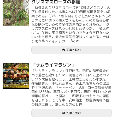
クリスマスローズの移植
鉢植えのクリスマスローズを10鉢ほどクスノキの
下に植え付けた。本当ならば10月頃が植え替えの適
期である。だが、3月末頃まででも良いとある本もあ
るので思い切って植え替えをした。この時期ならば
花が咲いているので全体の景色が良く分かる。 ク
リスマスローズはもう少し楽しめそうだ。 植え付
けは、午後は雨が降るというのでちょうど良かった
のかもと思う。最近の天気予報はよく当たる。やは
り雨が降ってきた。カープのオー
記事を読む
「サムライマラソン」
「サムライマラソン」江戸時代、現在の群馬県安中
市で藩士を鍛えるために開催された日本史上初のマ
ラソン大会を題材にした土橋章宏史さんの小説を、
佐藤健さん、小松菜奈さん、森山未來さんらの出演
で「不滅の恋 ベートーベン」のB・ローズ監督が映
画化1855年、幕府大老・五百鬼は黒船で現われた米
海軍総督ペリーと面談し、和親条約のもとでの開国
を迫られる。そんな中、安中藩主・板倉勝明は外国
の脅威に備え、藩士たちの心と体
記事を読む