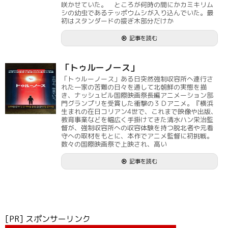
咲かせていた。 ところが何時の間にかカミキリム
シの幼虫であるテッポウムシが入り込んでいた。最
初はスタンダードの接ぎ木部分だけか
記事を読む
「トゥルーノース」
「トゥルーノース」ある日突然強制収容所へ連行さ
れた一家の苦難の日々を通して北朝鮮の実態を描
き、ナッシュビル国際映画祭長編アニメーション部
門グランプリを受賞した衝撃の３Ｄアニメ。『横浜
生まれの在日コリアン4世で、これまで映像や出版、
教育事業などを幅広く手掛けてきた清水ハン栄治監
督が、強制収容所への収容体験を持つ脱北者や元看
守への取材をもとに、本作でアニメ監督に初挑戦。
数々の国際映画祭で上映され、高い
記事を読む
[PR] スポンサーリンク