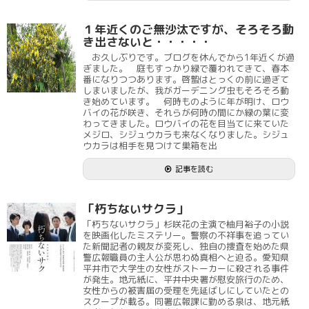
１年近くのご無沙汰ですが、そろそろ動
き出さないと・・・・・
お久しぶりです。ブログを休んでから1年近くが過
ぎました。 庭もすっかり緑で覆われてきて、春本
番になりつつあります。啓蟄はとっくの前に過ぎて
しまいましたが、我がガーデニング虫もそろそろ動
き始めています。 何時ものように年が明け、ロウ
バイの花が咲き、それらが何時の間にか緑の葉に変
わってきました。ロウバイの花を目当てに来ていた
メジロ、シジュウカラも来なくなりました。シジュ
ウカラは相手を見つけて巣箱を出
記事を読む
「朽ちないサクラ」
「朽ちないサクラ」杉咲花の主演で柚月裕子の小説
を映画化したミステリー。警察の不祥事を追ってい
た新聞記者の親友が変死し、独自の捜査を始めた県
警広報職員の主人公が思わぬ真相へと迫る。愛知県
平井市で大学生の女性がストーカーに殺される事件
が発生。地元紙に、平井中央署が慰安旅行のため、
女性からの被害届の受理を先延ばしにしていたとの
スクープが載る。同署広報課に勤める泉は、地元紙