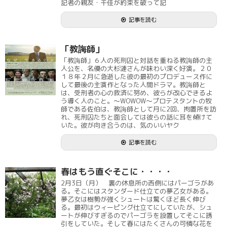
記者の親友・千佳が約束を破って記
記事を読む
「教誨師」
「教誨師」６人の死刑囚と対話を重ねる教誨師の主
人公を、名優の大杉漣さんが味わい深く好演。２０
１８年２月に急逝した彼の最初のプロデュース作に
して最後の主演作となった人間ドラマ。教誨師と
は、受刑者の心の救済に努め、彼らが改心できるよ
う導く人のこと。～WOWOW～プロテスタントの牧
師である佐伯は、教誨師として月に2回、拘置所を訪
れ、死刑囚たちと面会しては彼らの話に耳を傾けて
いた。彼が向き合うのは、気のいいヤク
記事を読む
春はもう直ぐそこに・・・・
2月3日（月） 裏の休息所の西側にはパーゴラがあ
る。そこにはスタンダード仕立ての夢乙女がある。
夢乙女は樹勢が強くシュートは驚くほど長く伸び
る。最初はウィーピング仕立てにしていたが、シュ
ートが伸びすぎるのでパーゴラを設置してそこに誘
引をしていた。そして春にはたくさんの可憐な花を