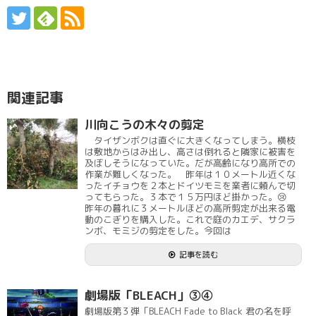
関連記事
川向こうの木々の剪定
タイザンボクは直ぐに大きくなってしまう。横枝
は敷地からはみ出し、高さは倒れると隣家に被害を
及ぼしそうになっていた。だが高齢になり高所での
作業が難しくなった。 昨年は１０メートル近くな
ったイチョウを２本とドイツモミを業者に頼んで切
ってもらった。３本で１５万円ほど掛かった。😢
昨年の暮れに３メートルほどの高所剪定が出来る電
動のこぎりを購入した。これで庭のカエデ、サクラ
ンボ、モミジの剪定をした。今回は
記事を読む
劇場版「BLEACH」③④
劇場版第３弾「BLEACH Fade to Black 君の名を呼