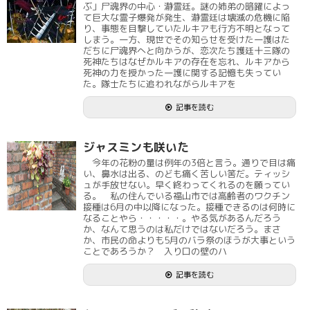
ぶ」尸魂界の中心・瀞霊廷。謎の姉弟の暗躍によっ
て巨大な霊子爆発が発生、瀞霊廷は壊滅の危機に陥
り、事態を目撃していたルキアも行方不明となって
しまう。一方、現世でその知らせを受けた一護はた
だちに尸魂界へと向かうが、恋次たち護廷十三隊の
死神たちはなぜかルキアの存在を忘れ、ルキアから
死神の力を授かった一護に関する記憶も失ってい
た。隊士たちに追われながらルキアを
記事を読む
ジャスミンも咲いた
今年の花粉の量は例年の3倍と言う。通りで目は痛
い、鼻水は出る、のども痛く苦しい筈だ。ティッシ
ュが手放せない。早く終わってくれるのを願ってい
る。 私の住んでいる福山市では高齢者のワクチン
接種は6月の中以降になった。接種できるのは何時に
なることやら・・・・・。やる気があるんだろう
か、なんて思うのは私だけではないだろう。まさ
か、市民の命よりも5月のバラ祭のほうが大事という
ことであろうか？ 入り口の壁のハ
記事を読む