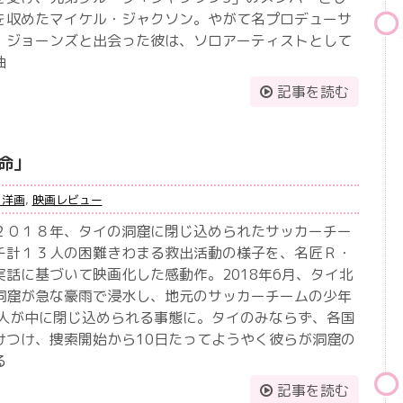
を収めたマイケル・ジャクソン。やがて名プロデューサ
・ジョーンズと出会った彼は、ソロアーティストとして
曲
記事を読む
命」
・洋画
,
映画レビュー
２０１８年、タイの洞窟に閉じ込められたサッカーチー
チ計１３人の困難きわまる救出活動の様子を、名匠Ｒ・
話に基づいて映画化した感動作。2018年6月、タイ北
洞窟が急な豪雨で浸水し、地元のサッカーチームの少年
3人が中に閉じ込められる事態に。タイのみならず、各国
けつけ、捜索開始から10日たってようやく彼らが洞窟の
る
記事を読む