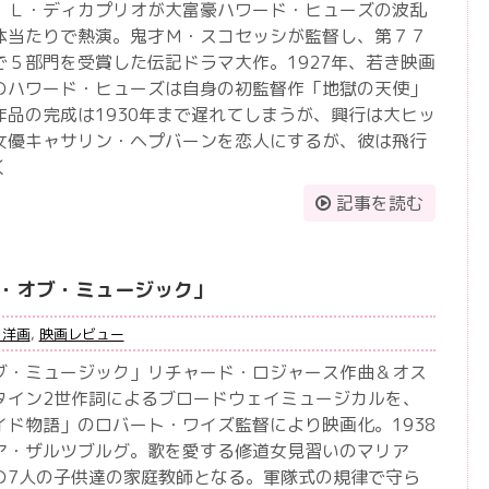
」Ｌ・ディカプリオが大富豪ハワード・ヒューズの波乱
体当たりで熱演。鬼才Ｍ・スコセッシが監督し、第７７
で５部門を受賞した伝記ドラマ大作。1927年、若き映画
のハワード・ヒューズは自身の初監督作「地獄の天使」
作品の完成は1930年まで遅れてしまうが、興行は大ヒッ
女優キャサリン・ヘプバーンを恋人にするが、彼は飛行
く
記事を読む
・オブ・ミュージック」
・洋画
,
映画レビュー
ブ・ミュージック」リチャード・ロジャース作曲＆オス
タイン2世作詞によるブロードウェイミュージカルを、
イド物語」のロバート・ワイズ監督により映画化。1938
ア・ザルツブルグ。歌を愛する修道女見習いのマリア
の7人の子供達の家庭教師となる。軍隊式の規律で守ら