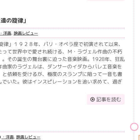
永遠の旋律」
・洋画
,
映画レビュー
の旋律」１９２８年、パリ・オペラ座で初演されて以来、
たって世界中で愛され続ける、Ｍ・ラヴェル作曲の不朽
」。その誕生の舞台裏に迫った音楽映画。1928年、狂乱
作曲家のラヴェルは、ダンサーのイダからバレエ音楽を
、と依頼を受けるが、極度のスランプに陥って一音も書
んでいた。彼はインスピレーションを追い求めて、過ぎ
記事を読む
」
・洋画
,
映画レビュー