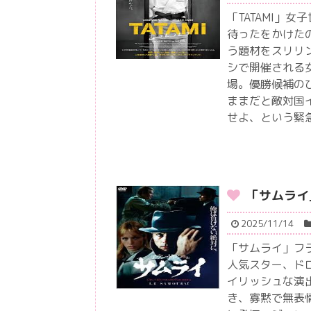
「TATAMI」
待ったをかけた
う題材をスリリ
シで開催される
場。優勝候補の
ままだと敵対国
せよ、という緊
「サムライ
2025/11/14
「サムライ」フ
人気スター、ド
イリッシュな演
き、寡黙で無表