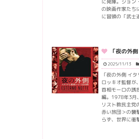
に発揮。ジョン
の映画作家たち
に冒頭の「武士
「夜の外側
2025/11/13
「夜の外側 イ
ロッキオ監督が
首相モーロの誘
編。1978年3
リスト教民主党
赤い旅団＞の襲
らず、世界に衝