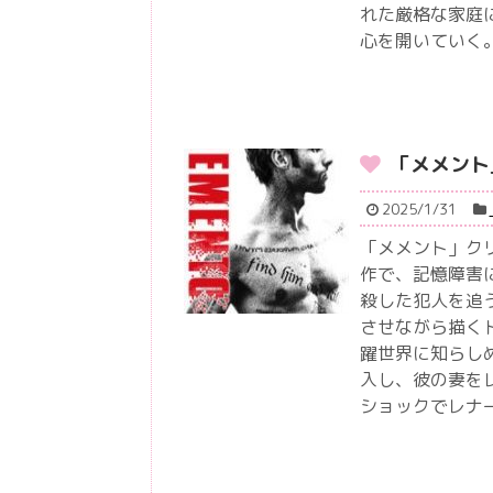
れた厳格な家庭
心を開いていく
「メメント
2025/1/31
「メメント」ク
作で、記憶障害
殺した犯人を追
させながら描く
躍世界に知らし
入し、彼の妻を
ショックでレナ