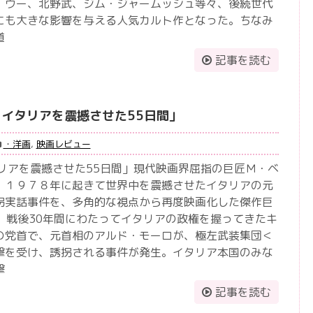
・ウー、北野武、ジム・ジャームッシュ等々、後続世代
にも大きな影響を与える人気カルト作となった。ちなみ
道
記事を読む
 イタリアを震撼させた55日間」
・洋画
,
映画レビュー
タリアを震撼させた55日間」現代映画界屈指の巨匠Ｍ・ベ
、１９７８年に起きて世界中を震撼させたイタリアの元
拐実話事件を、多角的な視点から再度映画化した傑作巨
月、戦後30年間にわたってイタリアの政権を握ってきたキ
の党首で、元首相のアルド・モーロが、極左武装集団＜
撃を受け、誘拐される事件が発生。イタリア本国のみな
撃
記事を読む