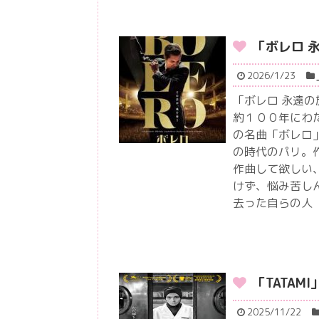
「ボレロ 
2026/1/23
「ボレロ 永遠
約１００年にわ
の名曲「ボレロ
の時代のパリ。
作曲して欲しい
けず、悩み苦し
去った自らの人
「TATAMI
2025/11/22