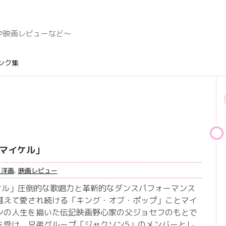
デングや映画レビューなど〜
ンク集
l マイケル」
・洋画
,
映画レビュー
 マイケル」圧倒的な歌唱力と革新的なダンスパフォーマンス
越えて愛され続ける「キング・オブ・ポップ」ことマイ
ンの人生を描いた伝記映画野心家の父ジョセフのもとで
を受け、兄弟グループ「ジャクソン5」のメンバーとし