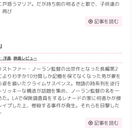
に戸惑うマリア。だが持ち前の明るさと歌で、子供達の
。再び
記事を読む
」
・洋画
,
映画レビュー
リストファー・ノーラン監督の出世作となった長編第2
によりわずか10分間しか記憶を保てなくなった男が妻を
う姿を描いたクライムサスペンス。物語の時系列を逆行
トリッキーな構造が話題を集め、ノーラン監督の名を一
めた。LAで保険調査員をするレナードの家に何者かが侵
レイプした上、惨殺する事件が発生。それらを目撃した
ー
記事を読む