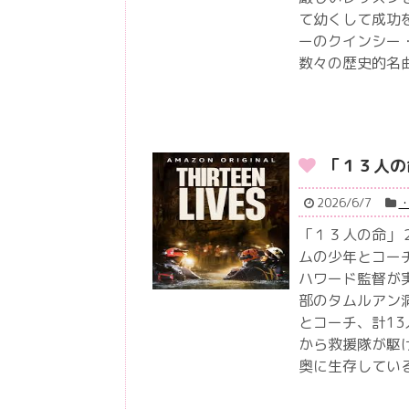
て幼くして成功
ーのクインシー
数々の歴史的名
「１３人の
2026/6/7
「１３人の命」
ムの少年とコー
ハワード監督が実
部のタムルアン
とコーチ、計1
から救援隊が駆
奥に生存してい