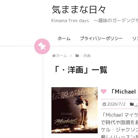
気ままな日々
Kimama free days 〜趣味のガー
ホーム
プライバシーポリシー
リ
ホーム
・洋画
「
・洋画
」
一覧
「Michae
2026/7/2
「Michael
で時代や国境を
ケル・ジャクソ
厳しいレッスン