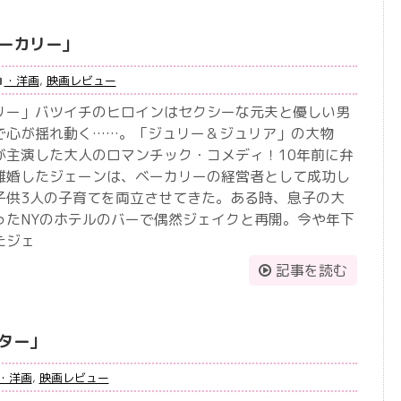
ーカリー」
・洋画
,
映画レビュー
リー」バツイチのヒロインはセクシーな元夫と優しい男
で心が揺れ動く……。「ジュリー＆ジュリア」の大物
が主演した大人のロマンチック・コメディ！10年前に弁
離婚したジェーンは、ベーカリーの経営者として成功し
子供3人の子育てを両立させてきた。ある時、息子の大
ったNYのホテルのバーで偶然ジェイクと再開。今や年下
たジェ
記事を読む
ター」
・洋画
,
映画レビュー