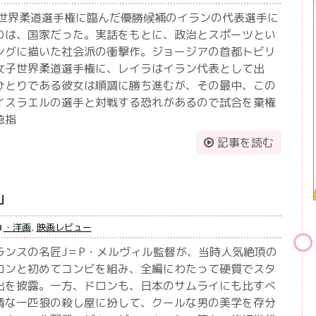
女子世界柔道選手権に臨んだ優勝候補のイランの代表選手に
のは、国家だった。実話をもとに、政治とスポーツとい
ングに描いた社会派の衝撃作。ジョージアの首都トビリ
女子世界柔道選手権に、レイラはイラン代表として出
ひとりである彼女は順調に勝ち進むが、その最中、この
イスラエルの選手と対戦する恐れがあるので試合を棄権
急指
記事を読む
」
・洋画
,
映画レビュー
ランスの名匠J＝P・メルヴィル監督が、当時人気絶頂の
ロンと初めてコンビを組み、全編にわたって硬質でスタ
出を披露。一方、ドロンも、日本のサムライにも比すべ
情な一匹狼の殺し屋に扮して、クールな男の美学を存分