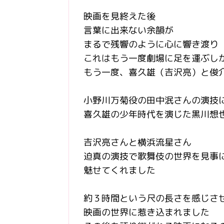
映画を見終えた後
言葉に出来ない余韻が
まるで残響のように心に響き渡り
これはもう一度劇場に足を運ぶし
もう一度、喜久雄（吉沢亮）と俊
小野川万菊役の田中泯さんの演技
喜久雄の少年時代を演じた黒川想
吉沢亮さんと横浜流星さん
迫真の演技で歌舞伎の世界を見事
魅せてくれました
約３時間という尺の長さを感じさ
映画の世界に惹き込まれました