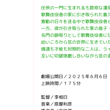
任侠の一門に生まれるも数奇な運
歌舞伎役者の家に引き取られた喜
激動の日々を送る中で歌舞伎役者
一方、彼が引き取られた家の息子
名門の跡取りとして歌舞伎役者に
幼いころから芸の世界に生きてい
境遇も才能も対照的な二人は、ラ
互いに切磋琢磨し合いながら芸の
劇場公開日／２０２５年６月６日
上映時間／１７５分
監督／李相日
音楽／原摩利彦