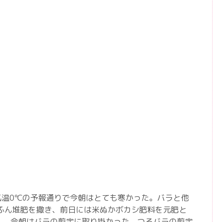
気温0℃の予報通りで今朝はとても寒かった。バラと他
馬ふん堆肥を撒き、前日には米ぬかボカシ肥料を元肥と
。 今朝はバラの剪定に取り掛かった。つるバラの剪定