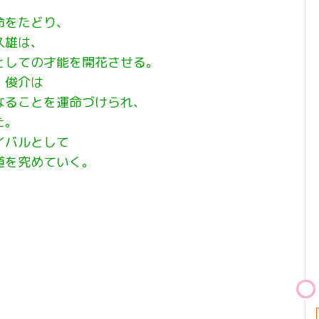
命をたどり、
久雄は、
としての才能を開花させる。
・俊介は
なることを運命づけられ、
た。
イバルとして
道を究めていく。