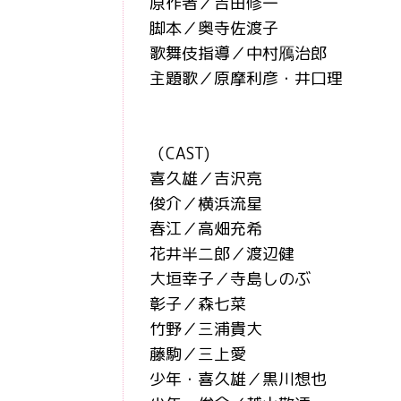
原作者／吉田修一
脚本／奥寺佐渡子
歌舞伎指導／中村鴈治郎
主題歌／原摩利彦・井口理
（CAST)
喜久雄／吉沢亮
俊介／横浜流星
春江／高畑充希
花井半二郎／渡辺健
大垣幸子／寺島しのぶ
彰子／森七菜
竹野／三浦貴大
藤駒／三上愛
少年・喜久雄／黒川想也