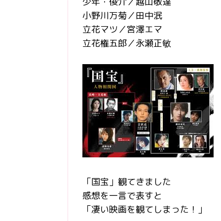
少年・俊介／越山敬達
小野川万菊／田中泯
立花マツ／宮澤エマ
立花権五郎／永瀬正敏
「国宝」観てきました
感想を一言で表すと
「凄い映画を観てしまった！」