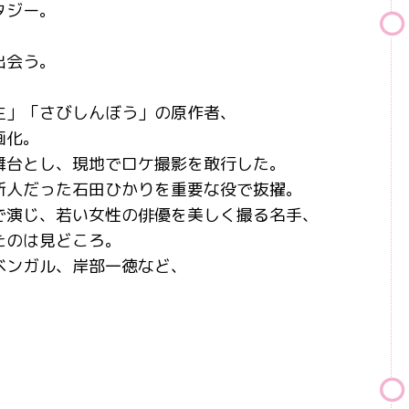
タジー。
、
出会う。
生」「さびしんぼう」の原作者、
画化。
舞台とし、現地でロケ撮影を敢行した。
新人だった石田ひかりを重要な役で抜擢。
で演じ、若い女性の俳優を美しく撮る名手、
たのは見どころ。
ベンガル、岸部一徳など、