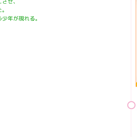
こさせ、
た。
う少年が現れる。
。