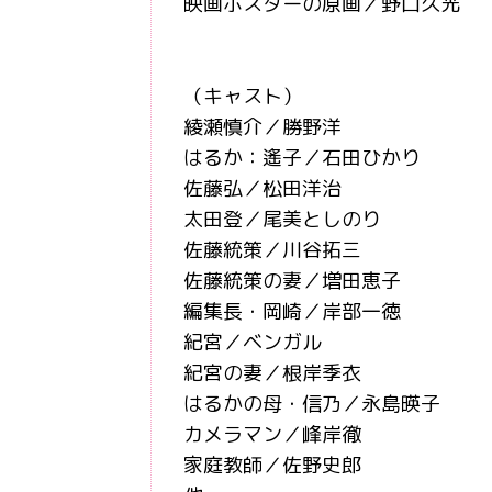
映画ポスターの原画／野口久光
（キャスト）
綾瀬慎介／勝野洋
はるか：遙子／石田ひかり
佐藤弘／松田洋治
太田登／尾美としのり
佐藤統策／川谷拓三
佐藤統策の妻／増田恵子
編集長・岡崎／岸部一徳
紀宮／ベンガル
紀宮の妻／根岸季衣
はるかの母・信乃／永島暎子
カメラマン／峰岸徹
家庭教師／佐野史郎