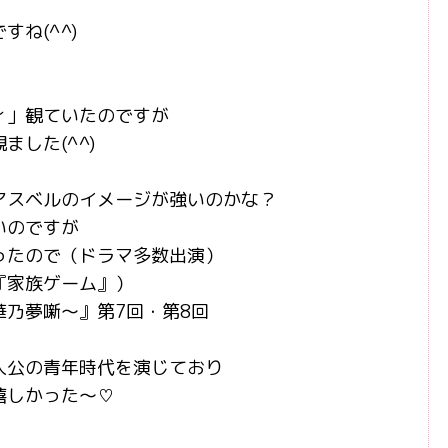
ね(^^)
ィ」観ていたのですが
した(^^)
アスベルのイメージが強いのかな？
いのですが
ったので（ドラマ多数出演）
『家族ゲーム』）
乃夢噺〜』第7回・第8回
）
人公の青年時代を演じており
嬉しかった～♡