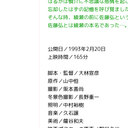
はるかは慎介に不思議な感情を起
忘却したはずの記憶を呼び覚まし
そんな時、綾瀬の前に佐藤弘とい
佐藤弘とは綾瀬の本名であった…
公開日／1993年2月20日
上映時間／165分
脚本・監督／大林宣彦
原作／山中恒
撮影／阪本善尚
冬景色撮影／長野重一
照明／中村裕樹
音楽／久石譲
美術／薩谷和夫