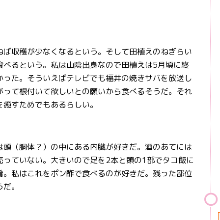
ば収穫が少なくなるという。そして田植えのねぎらい
食べるという。私は山陰出身なので田植えは5月頃に終
かった。そういえばテレビでも福井の焼きサバを放送し
がって根付いて欲しいとの願いから食べるそうだ。それ
を癒すためでもあるらしい。
頭（胴体？）の中にある内臓が好きだ。酒のあてには
売っていない。大きいので足を2本と頭の1部でタコ飯に
肴。私はこれをポン酢で食べるのが好きだ。残った部位
うだ。