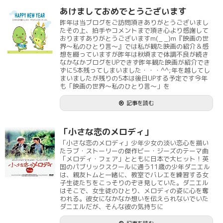
あけましておめでとうございます
昨年は当ブログをご訪問頂きありがとうございまし
たその上、拍手やコメントまで頂き心より感謝して
おりますありがとうございますm(_ _)m『映画の世
界～私のひとり言～』では私が観た映画の紹介＆感
想を綴っていますが昨年は秋頃まで体調不良が続き
なかなかブログをUPできず昨年観た映画が紹介でき
ずに5本残ってしまいました・・・^^;年を越してし
まいましたが残りの5本は後日UPする予定です今年
も「映画の世界～私のひとり言～」を
記事を読む
「小さな恋のメロディ」
「小さな恋のメロディ」少年少女の淡い恋心を描い
たラブ・ストーリーの傑作ビー・ジーズのテーマ曲
「メロディ・フェア」とともに日本で大ヒット！英
国のパブリックスクールに通う11歳の少年ダニエル
は、親友トムと一緒に、教室でバレエを練習する女
子生徒たちをこっそりのぞき見していた。ダニエル
はそこで、女生徒のひとり、メロディの姿に心を奪
われる。彼女になかなか想いを伝えられないでいた
ダニエルだが、そんな彼の気持ちに