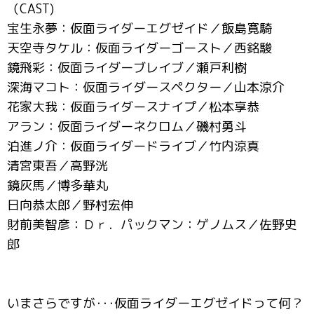
（CAST)
宝生永夢：仮面ライダーエグゼイド／飯島寛騎
天空寺タケル：仮面ライダーゴースト／西銘駿
鏡飛彩：仮面ライダーブレイブ／瀬戸利樹
深海マコト：仮面ライダースペクター／山本涼介
花家大我：仮面ライダースナイプ／松本享恭
アラン：仮面ライダーネクロム／磯村勇斗
泊進ノ介：仮面ライダードライブ／竹内涼真
清宮東吾／高野洸
鏡灰馬／博多華丸
日向恭太郎／野村宏伸
財前美智彦：Ｄｒ．パックマン：ゲノムス／佐野史
郎
いまさらですが･･･仮面ライダーエグゼイドって何？