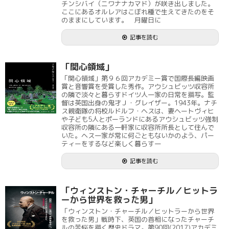
チンシバイ（ニワナナカマド）が咲き出しました。
ここにあるオルレアはこぼれ種で生えてきたのをそ
のままにしています。 月曜日に
記事を読む
「関心領域」
「関心領域」第９６回アカデミー賞で国際長編映画
賞と音響賞を受賞した秀作。アウシュビッツ収容所
の隣で淡々と暮らすドイツ人一家の日常を描写。監
督は英国出身の鬼才Ｊ・グレイザー。1943年。ナチ
ス親衛隊の将校ルドルフ・ヘスは、妻ヘートヴィヒ
や子ども5人とポーランドにあるアウシュビッツ強制
収容所の隣にある一軒家に収容所所長として住んで
いた。ヘス一家が常に何ごともないかのよう、パー
ティーをするなど楽しく暮らす一
記事を読む
「ウィンストン・チャーチル／ヒットラ
ーから世界を救った男」
「ウィンストン・チャーチル／ヒットラーから世界
を救った男」戦時下、英国の首相になったチャーチ
ルの苦悩を描く歴史ドラマ。第90回(2017)アカデミ