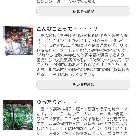
立ち去る。後日、その時の心境を
記事を読む
こんなことって・・・・？
夏の終わりを告げる我が町恒例の『炎と響きの祭
典・ひびきまつり』が22回目となる今年も8月24日
（土）に催された。会場はすぐ傍の道の駅『アリス
ト沼隈』で、例年1万人ほどの見物客があるという。
16時から地元の中学生の吹奏楽部の演奏で始まり、
園児たちの太鼓演奏がある。17時30分からは第二部
に入り、沼隈町はねおどり保存会のはねおどり、和
太鼓、北広島町と浦崎町の神楽が9時の閉会迄演じら
れる。 今年はあいにくの雨であ
記事を読む
ゆったりと・・・
裏の休息所の椅子に座って裏庭の様子を眺めてい
ます。パーゴラにはウティガルトフォールが満開に
なっています。ここから眺める景色が1番好きです。
午前中は家の建物で日差しが遮られるのでここは涼
しいです。ここでは時間がゆっくりと流れていきま
す。 階段を上がると裏庭があります。ガゼボでは