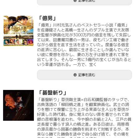
記事を読む
「億男」
「億男」川村元気さんのベストセラー小説「億男」
を佐藤健さんと高橋一生さんのダブル主演で大友啓
史監督が映画化兄が3000万円の借金を残して失踪し
て以来、図書館司書の一男は、夜もパン工場で働き
ながら借金を返す生活を送っていた。度重なる借金
の返済に苦心し、窮屈に生きることしか選んでいな
い彼に愛想を尽かし、妻の万左子は娘を連れて家を
出てしまう。そんな一男に3億円の宝くじが当たると
いう幸運が訪れる。一方で、宝く
記事を読む
「碁盤斬り」
「碁盤斬り」草彅剛主演×白石和彌監督のタッグで、
古典落語の「柳田格之進」を翻案映画化。武士の誇
りを懸けて復讐に立ち上がる実直な主人公を草彅が
好演した時代劇。身に覚えのない罪を着せられて故
郷の彦根藩を追われ、今や娘のお絹と2人、江戸の貧
乏長屋で暮らす浪人の格之進。ある日彼は、両替商
の源兵衛から囲碁の勝負を挑まれて対戦するが、本
来なら勝てた勝負を途中で自ら投げ捨て、その場を