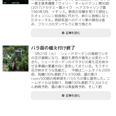
ー賞主演男優賞「ゲイリー・オールドマン」第90回
(2017)アカデミー賞メイク・ヘアスタイリング賞
1940年5月、イギリス。野党の攻撃を受けて辞任し
たチェンバレン前首相に代わり、新たに首相になっ
たチャーチル。西欧各国へのドイツ軍の侵攻は進
み、フランスのダンケルクに取り残され
記事を読む
バラ苗の植え付け終了
5月21日（火） シェードガーデンの箱根ウツギ
の花が満開になり、裏庭も景色が春先とは変わって
きた。シェードガーデンのマタタビの葉も花を咲か
せる準備の葉裏が白く変色してきている。もうすぐ
花が咲きそうな気配だ。 今朝はニームオイル2000
倍、有機100％液肥プラス300倍、菌の黒汁
roses500倍の希釈液をバラたちの葉に散布した。ニ
ームオイルは虫除け、有機100％液肥プラスはうど
ん粉病予防、菌の黒汁は黒星病予防、そして肥
記事を読む