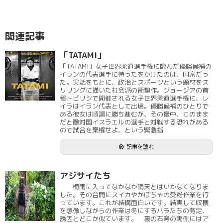
関連記事
「TATAMI」
「TATAMI」女子世界柔道選手権に臨んだ優勝候補の
イランの代表選手に待ったをかけたのは、国家だっ
た。実話をもとに、政治とスポーツという題材をス
リリングに描いた社会派の衝撃作。ジョージアの首
都トビリシで開催される女子世界柔道選手権に、レ
イラはイラン代表として出場。優勝候補のひとりで
ある彼女は順調に勝ち進むが、その最中、このまま
だと敵対国イスラエルの選手と対戦する恐れがある
ので試合を棄権せよ、という緊急指
記事を読む
アジサイたち
梅雨に入ってなかなか晴天とはいかなくなりま
した。その合間にスイカやかぼちゃの受粉作業を行
っています。これが結構面白いです。結実して収穫
を想像しながらの作業は冬にするバラたちの剪定、
誘因とどこか似ています。 裏の石窯の両側にはア