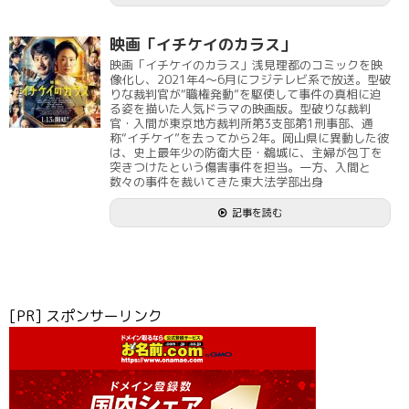
映画「イチケイのカラス」
映画「イチケイのカラス」浅見理都のコミックを映
像化し、2021年4～6月にフジテレビ系で放送。型破
りな裁判官が“職権発動”を駆使して事件の真相に迫
る姿を描いた人気ドラマの映画版。型破りな裁判
官・入間が東京地方裁判所第3支部第1刑事部、通
称“イチケイ”を去ってから2年。岡山県に異動した彼
は、史上最年少の防衛大臣・鵜城に、主婦が包丁を
突きつけたという傷害事件を担当。一方、入間と
数々の事件を裁いてきた東大法学部出身
記事を読む
[PR] スポンサーリンク