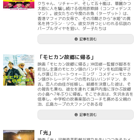
クちゃん、リチャード、そして五十嵐は、華麗かつ
大胆に人を騙し続ける信用詐欺師（コンフィデンス
マン）。彼女たちの今度のお魚（ターゲット）は、
香港マフィアの女帝で、その冷酷さから“氷姫”の異
名を持つラン・リウ。彼女が持つといわれる伝説の
パープルダイヤを狙い、ダー子たちは
記事を読む
「モヒカン故郷に帰る」
映画「モヒカン故郷に帰る」沖田修一監督が脚本を
担当し主演のモヒカン頭のバンドマンを松田龍平さ
んが演じたハートウォーミング・コメディーモヒカ
ン頭がトレードマークの売れないバンドマン、永
吉。恋人の由佳が妊娠し、結婚を決意した彼は、そ
の報告も兼ね、彼女を連れて瀬戸内海に浮かぶ故郷
の小島へ7年ぶりに帰省。そこで永吉は、矢沢永吉を
信奉し、中学校の吹奏楽部のコーチも務める父親の
治、広島カープの大ファンである母
記事を読む
「光」
映画「光」河瀬直美監督が視力を失いつつあるカメ