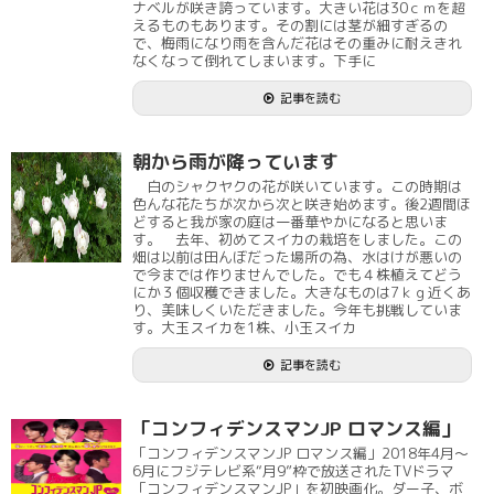
ナベルが咲き誇っています。大きい花は30ｃｍを超
えるものもあります。その割には茎が細すぎるの
で、梅雨になり雨を含んだ花はその重みに耐えきれ
なくなって倒れてしまいます。下手に
記事を読む
朝から雨が降っています
白のシャクヤクの花が咲いています。この時期は
色んな花たちが次から次と咲き始めます。後2週間ほ
どすると我が家の庭は一番華やかになると思いま
す。 去年、初めてスイカの栽培をしました。この
畑は以前は田んぼだった場所の為、水はけが悪いの
で今までは作りませんでした。でも４株植えてどう
にか３個収穫できました。大きなものは7ｋｇ近くあ
り、美味しくいただきました。今年も挑戦していま
す。大玉スイカを1株、小玉スイカ
記事を読む
「コンフィデンスマンJP ロマンス編」
「コンフィデンスマンJP ロマンス編」2018年4月～
6月にフジテレビ系“月9”枠で放送されたTVドラマ
「コンフィデンスマンJP」を初映画化。ダー子、ボ