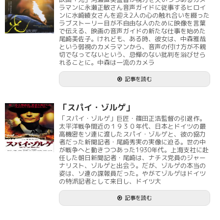
ラマンに永瀬正敏さん音声ガイドに従事するヒロイ
ンに水崎綾女さんを迎え2人の心の触れ合いを綴った
ラブストーリー目が不自由な人のために映像を言葉
で伝える、映画の音声ガイドの新たな仕事を始めた
尾崎美佐子。けれども、ある時、彼女は、中森雅哉
という弱視のカメラマンから、音声の付け方が不親
切でなってないという、忌憚のない批判を浴びせら
れることに。中森は一流のカメラ
記事を読む
「スパイ・ゾルゲ」
「スパイ・ゾルゲ」巨匠・篠田正浩監督の引退作。
太平洋戦争間近の１９３０年代、日本とドイツの最
高機密をソ連に渡したスパイ・ゾルゲと、彼の協力
者だった新聞記者・尾崎秀実の実像に迫る。世の中
が戦争へと動きつつあった1930年代。上海支社に赴
任した朝日新聞記者・尾崎は、ナチス党員のジャー
ナリスト、ゾルゲと出会う。だが、ゾルゲの本当の
姿は、ソ連の諜報員だった。やがてゾルゲはドイツ
の特派記者として来日し、ドイツ大
記事を読む