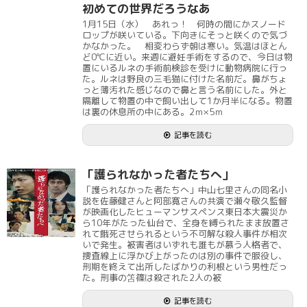
初めての世界だろうなあ
1月15日（水） あれっ！ 何時の間にかスノード
ロップが咲いている。下向きにそっと咲くので気づ
かなかった。 相変わらず朝は寒い。気温はほとん
ど0℃に近い。来週に避妊手術をするので、今日は物
置にいるルネの手術前検診を受けに動物病院に行っ
た。ルネは野良の三毛猫に付けた名前だ。鼻がちょ
っと薄汚れた感じなので鼻と言う名前にした。外と
隔離して物置の中で飼い出して1か月半になる。物置
は裏の休息所の中にある。2ｍ×5ｍ
記事を読む
「護られなかった者たちへ」
「護られなかった者たちへ」中山七里さんの同名小
説を佐藤健さんと阿部寛さんの共演で瀬々敬久監督
が映画化したヒューマンサスペンス東日本大震災か
ら10年がたった仙台で、全身を縛られたまま放置さ
れて餓死させられるという不可解な殺人事件が相次
いで発生。被害者はいずれも誰もが慕う人格者で、
捜査線上に浮かび上がったのは別の事件で服役し、
刑期を終えて出所したばかりの利根という男性だっ
た。刑事の笘篠は殺された2人の被
記事を読む