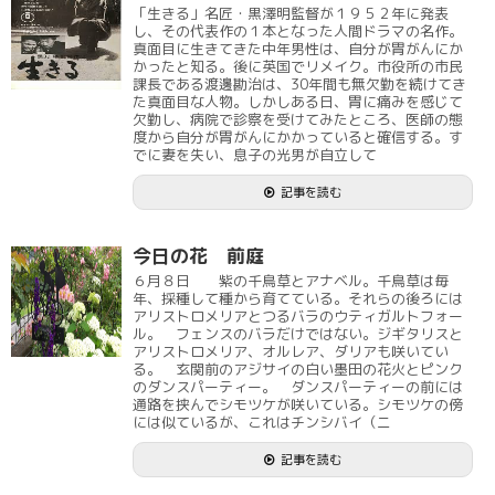
「生きる」名匠・黒澤明監督が１９５２年に発表
し、その代表作の１本となった人間ドラマの名作。
真面目に生きてきた中年男性は、自分が胃がんにか
かったと知る。後に英国でリメイク。市役所の市民
課長である渡邊勘治は、30年間も無欠勤を続けてき
た真面目な人物。しかしある日、胃に痛みを感じて
欠勤し、病院で診察を受けてみたところ、医師の態
度から自分が胃がんにかかっていると確信する。す
でに妻を失い、息子の光男が自立して
記事を読む
今日の花 前庭
６月８日 紫の千鳥草とアナベル。千鳥草は毎
年、採種して種から育てている。それらの後ろには
アリストロメリアとつるバラのウティガルトフォー
ル。 フェンスのバラだけではない。ジギタリスと
アリストロメリア、オルレア、ダリアも咲いてい
る。 玄関前のアジサイの白い墨田の花火とピンク
のダンスパーティー。 ダンスパーティーの前には
通路を挟んでシモツケが咲いている。シモツケの傍
には似ているが、これはチンシバイ（ニ
記事を読む