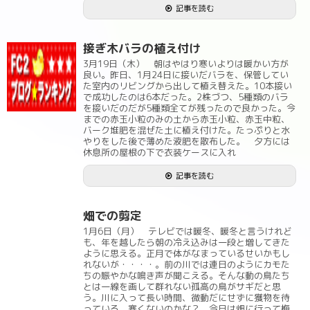
記事を読む
接ぎ木バラの植え付け
3月19日（木） 朝はやはり寒いよりは暖かい方が
良い。昨日、1月24日に接いだバラを、保管してい
た室内のリビングから出して植え替えた。10本接い
で成功したのは6本だった。2株づつ、5種類のバラ
を接いだのだが5種類全てが残ったので良かった。今
までの赤玉小粒のみの土から赤玉小粒、赤玉中粒、
バーク堆肥を混ぜた土に植え付けた。たっぷりと水
やりをした後で薄めた液肥を散布した。 夕方には
休息所の屋根の下で衣装ケースに入れ
記事を読む
畑での剪定
1月6日（月） テレビでは暖冬、暖冬と言うけれど
も、年を越したら朝の冷え込みは一段と増してきた
ように思える。正月で体がなまっているせいかもし
れないが・・・・。前の川では連日のようにカモた
ちの賑やかな鳴き声が聞こえる。そんな動の鳥たち
とは一線を画して群れない孤高の鳥がサギだと思
う。川に入って長い時間、微動だにせずに獲物を待
っている。寒くないのかな？ 今日は畑に行って梅