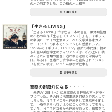
の木の剪定をした。この梅の木は相当
記事を読む
「生きる LIVING」
「生きる LIVING」今は亡き日本の巨匠・黒澤明監督
の不朽の名作「生きる（１９５２）」を、イギリス
の名優Ｂ・ナイの主演＆ノーベル文学賞作家カズ
オ・イシグロの脚本でリメイクした感動ドラマ。
1953年のイギリス、ロンドン。役所の市民課に勤め
るお堅い英国紳士のウィリアムズは、机の上に山積
みにされた書類の整理に追われる退屈で単調な毎
日。ある日、医者から余命半年と宣告されてショッ
クを受けた彼は、いったんは役所仕事を
記事を読む
警察の御厄介になる・・・・
先週の12日（木）に鳥取県の日野川の方へドライ
ブに行った。その時に携帯電話を何処かで落として
しまった。ＮＴＴドコモへ連絡をして電話を中断し
て、中身を見られないようにロックをかけてもらっ
ていた。ＮＴＴドコモから連絡があって、携帯を拾