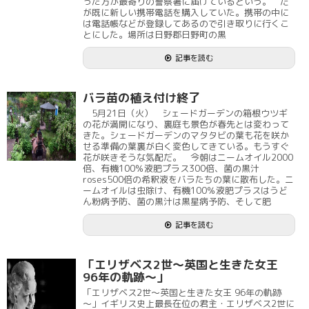
った方が最寄りの警察署に届けているという。 だ
が既に新しい携帯電話を購入していた。携帯の中に
は電話帳などが登録してあるので引き取りに行くこ
とにした。場所は日野郡日野町の黒
記事を読む
バラ苗の植え付け終了
5月21日（火） シェードガーデンの箱根ウツギ
の花が満開になり、裏庭も景色が春先とは変わって
きた。シェードガーデンのマタタビの葉も花を咲か
せる準備の葉裏が白く変色してきている。もうすぐ
花が咲きそうな気配だ。 今朝はニームオイル2000
倍、有機100％液肥プラス300倍、菌の黒汁
roses500倍の希釈液をバラたちの葉に散布した。ニ
ームオイルは虫除け、有機100％液肥プラスはうど
ん粉病予防、菌の黒汁は黒星病予防、そして肥
記事を読む
「エリザベス2世～英国と生きた女王
96年の軌跡～」
「エリザベス2世～英国と生きた女王 96年の軌跡
～」イギリス史上最長在位の君主・エリザベス2世に