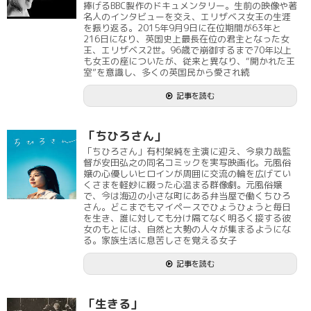
捧げるBBC製作のドキュメンタリー。生前の映像や著
名人のインタビューを交え、エリザベス女王の生涯
を振り返る。2015年9月9日に在位期間が63年と
216日になり、英国史上最長在位の君主となった女
王、エリザベス2世。96歳で崩御するまで70年以上
も女王の座についたが、従来と異なり、“開かれた王
室”を意識し、多くの英国民から愛され続
記事を読む
「ちひろさん」
「ちひろさん」有村架純を主演に迎え、今泉力哉監
督が安田弘之の同名コミックを実写映画化。元風俗
嬢の心優しいヒロインが周囲に交流の輪を広げてい
くさまを軽妙に綴った心温まる群像劇。元風俗嬢
で、今は海辺の小さな町にある弁当屋で働くちひろ
さん。どこまでもマイペースでひょうひょうと毎日
を生き、誰に対しても分け隔てなく明るく接する彼
女のもとには、自然と大勢の人々が集まるようにな
る。家族生活に息苦しさを覚える女子
記事を読む
「生きる」