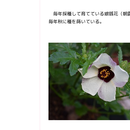
毎年採種して育てている銀銭花（朝露
毎年秋に種を蒔いている。