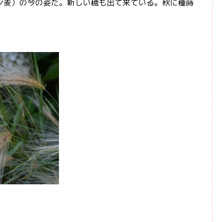
麦）の今の姿だ。新しい穂も出て来ている。秋に種蒔