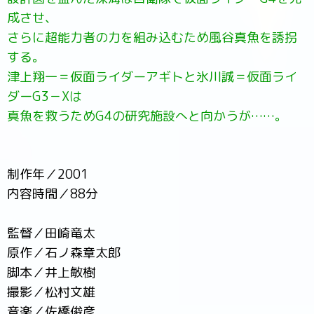
成させ、
さらに超能力者の力を組み込むため風谷真魚を誘拐
する。
津上翔一＝仮面ライダーアギトと氷川誠＝仮面ライ
ダーG3－Xは
真魚を救うためG4の研究施設へと向かうが……。
制作年／2001
内容時間／88分
監督／田崎竜太
原作／石ノ森章太郎
脚本／井上敏樹
撮影／松村文雄
音楽／佐橋俊彦