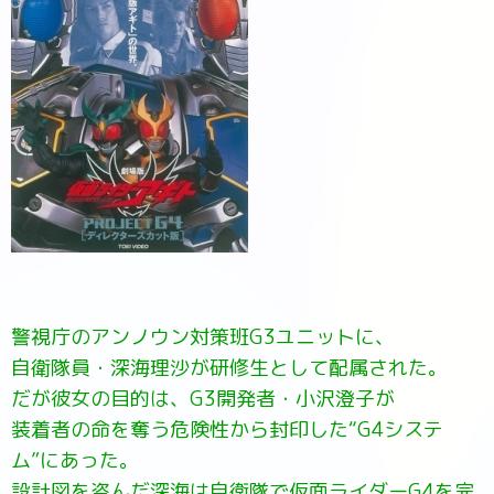
警視庁のアンノウン対策班G3ユニットに、
自衛隊員・深海理沙が研修生として配属された。
だが彼女の目的は、G3開発者・小沢澄子が
装着者の命を奪う危険性から封印した“G4システ
ム”にあった。
設計図を盗んだ深海は自衛隊で仮面ライダーG4を完