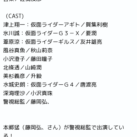
（CAST)
津上翔一：仮面ライダーアギト／賀集利樹
氷川誠：仮面ライダーＧ３－Ｘ／要潤
葦原涼：仮面ライダーギルス／友井雄亮
風谷真魚／秋山莉奈
小沢澄子／藤田瞳子
北條透／山崎潤
美杉義彦／升毅
水城史朗：仮面ライダーＧ４／唐渡亮
深海理沙／小沢真珠
警視総監／藤岡弘、
本郷猛（藤岡弘、さん）が警視総監で出演してい
る！