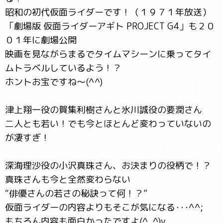
昭和の初代仮面ライダーです！（１９７１年放送）
「劇場版 仮面ライダーアギト PROJECT G4」も２０
０１年に劇場公開
映画を見ながらまるでタイムマシーンに乗ってタイ
ムトラベルしているよう！？
ホントお宝ですね～(^^)
津上翔一役の賀集利樹さんと氷川誠役の要潤さん
二人とも若い！でも今とほとんど変わっていないの
が凄すぎ！
深海理沙役の小沢真珠さん、お決まりの役柄で！？
真珠さんも今と全然変わらない
“俳優さんの若さの秘訣って何！？”
仮面ライダーの内容よりもそこが気になる･･･^^;
もちろん内容も面白かったですよ(^_^)v