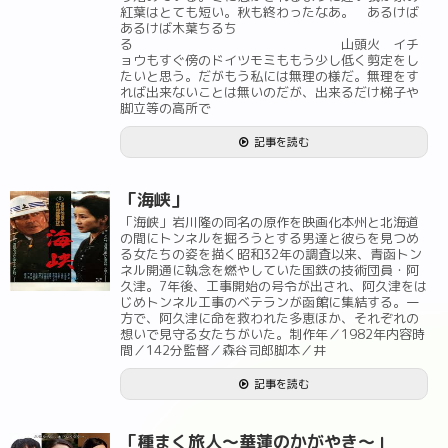
紅葉はとても短い。秋も終わったなあ。 あるけば
あるけば木葉ちるち
る 山頭火 イチ
ョウもすぐ傍のドイツモミももう少し低く剪定をし
たいと思う。だがもう私には無理の様だ。無理をす
れば出来ないことは無いのだが、出来るだけ梯子や
脚立等の高所で
記事を読む
「海峡」
「海峡」岩川隆の同名の原作を映画化本州と北海道
の間にトンネルを掘ろうとする男達と彼らを見つめ
る女たちの姿を描く昭和32年の調査以来、青函トン
ネル開通に執念を燃やしていた国鉄の技術団員・阿
久津。7年後、工事開始の号令が出され、阿久津をは
じめトンネル工事のベテランが函館に集結する。一
方で、阿久津に命を救われた多恵ほか、それぞれの
想いで見守る女たちがいた。制作年／1982年内容時
間／142分監督／森谷司郎脚本／井
記事を読む
「種まく旅人～華蓮のかがやき～」