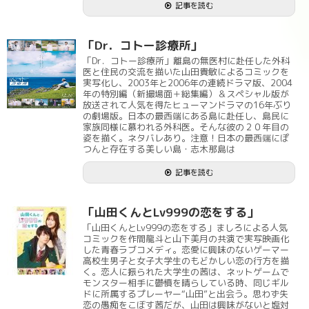
記事を読む
「Dr．コトー診療所」
「Dr．コトー診療所」離島の無医村に赴任した外科
医と住民の交流を描いた山田貴敏によるコミックを
実写化し、2003年と2006年の連続ドラマ版、2004
年の特別編（新撮場面＋総集編）＆スペシャル版が
放送されて人気を得たヒューマンドラマの16年ぶり
の劇場版。日本の最西端にある島に赴任し、島民に
家族同様に慕われる外科医。そんな彼の２０年目の
姿を描く。ネタバレあり。注意！日本の最西端にぽ
つんと存在する美しい島・志木那島は
記事を読む
「山田くんとLv999の恋をする」
「山田くんとLv999の恋をする」ましろによる人気
コミックを作間龍斗と山下美月の共演で実写映画化
した青春ラブコメディ。恋愛に興味のないゲーマー
高校生男子と女子大学生のもどかしい恋の行方を描
く。恋人に振られた大学生の茜は、ネットゲームで
モンスター相手に鬱憤を晴らしている時、同じギル
ドに所属するプレーヤー“山田”と出会う。思わず失
恋の愚痴をこぼす茜だが、山田は興味がないと塩対