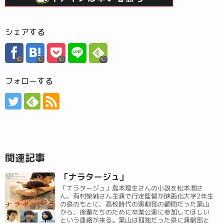
シェアする
フォローする
関連記事
「ナラタージュ」
「ナラタージュ」島本理生さんの小説を松本潤さ
ん、有村架純さん主演で行定監督が映画化大学2年生
の泉のもとに、高校時代の演劇部の顧問だった葉山
から、後輩たちのために卒業公演に参加してほしい
という連絡が来る。葉山は孤独だった泉に演劇部と