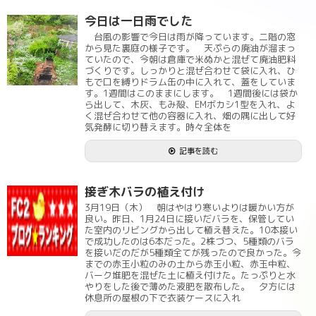
今日は一日雨でした
台風の影響で今日は雨が降っています。二階の窓
から見た裏庭の様子です。 天ぷらの廃油が溜まっ
ていたので、今朝は倉庫で米ぬかと混ぜて廃油肥料
づくりです。しっかりと混ぜ合わせて袋に入れ、ひ
もで口を縛りドラム缶の中に入れて、蓋をしていま
す。1週間はこのままにします。 1週間後には袋か
ら出して、木灰、もみ殻、EMボカシ1型を入れ、よ
く混ぜ合わせて他の容器に入れ、畑の隅に出して好
気発酵に切り替えます。時々全体を
記事を読む
接ぎ木バラの植え付け
3月19日（木） 朝はやはり寒いよりは暖かい方が
良い。昨日、1月24日に接いだバラを、保管してい
た室内のリビングから出して植え替えた。10本接い
で成功したのは6本だった。2株づつ、5種類のバラ
を接いだのだが5種類全てが残ったので良かった。今
までの赤玉小粒のみの土から赤玉小粒、赤玉中粒、
バーク堆肥を混ぜた土に植え付けた。たっぷりと水
やりをした後で薄めた液肥を散布した。 夕方には
休息所の屋根の下で衣装ケースに入れ