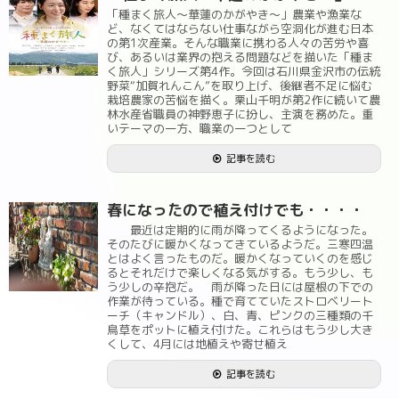
「種まく旅人～華蓮のかがやき～」農業や漁業な
ど、なくてはならない仕事ながら空洞化が進む日本
の第1次産業。そんな職業に携わる人々の苦労や喜
び、あるいは業界の抱える問題などを描いた「種ま
く旅人」シリーズ第4作。今回は石川県金沢市の伝統
野菜“加賀れんこん”を取り上げ、後継者不足に悩む
栽培農家の苦悩を描く。栗山千明が第2作に続いて農
林水産省職員の神野恵子に扮し、主演を務めた。重
いテーマの一方、職業の一つとして
記事を読む
春になったので植え付けでも・・・・
最近は定期的に雨が降ってくるようになった。
そのたびに暖かくなってきているようだ。三寒四温
とはよく言ったものだ。暖かくなっていくのを感じ
るとそれだけで楽しくなる気がする。もう少し、も
う少しの辛抱だ。 雨が降った日には屋根の下での
作業が待っている。種で育てていたストロベリート
ーチ（キャンドル）、白、青、ピンクの三種類の千
鳥草をポットに植え付けた。これらはもう少し大き
くして、4月には地植えや寄せ植え
記事を読む