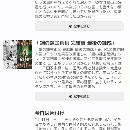
いう居場所を与えてくれた恩人で、彼女は葉山に好
意を抱いていた。卒業式の日から誰にも言えない葉
山との思い出を胸にしまっていた泉だったが、演劇
部の部室で彼と再会した日から彼へ
記事を読む
「鋼の錬金術師 完結編 最後の錬成」
「鋼の錬金術師 完結編 最後の錬成」荒川弘の世界的
人気コミックを実写映画化した「鋼の錬金術師」シ
リーズ完結編２部作の後編。すべてを取り戻す旅路
の果てに、エルリック兄弟がたどり着いた答えとは
――？国家中枢には、国民の魂と引き換えに完全な
存在になろうと企てる最大の敵にして、ホムンクル
スたちの生みの親“お父様”が潜んでいた。エドとア
ルのエルリック兄弟と、軍の暗部に立ち向かうマス
タングたち、そして賢者の石を求め
記事を読む
今日は片付け
12月1日（日） そう急ぐこともあるまいに、イチ
ョウがやっと黄色く色付き始めたと思ったらもう散
り始めている。冬に急かされるように遅い我が家の