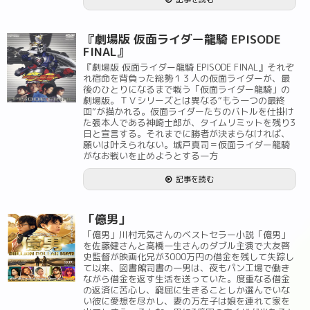
『劇場版 仮面ライダー龍騎 EPISODE
FINAL』
『劇場版 仮面ライダー龍騎 EPISODE FINAL』それぞ
れ宿命を背負った総勢１３人の仮面ライダーが、最
後のひとりになるまで戦う「仮面ライダー龍騎」の
劇場版。ＴＶシリーズとは異なる“もう一つの最終
回”が描かれる。仮面ライダーたちのバトルを仕掛け
た張本人である神崎士郎が、タイムリミットを残り3
日と宣言する。それまでに勝者が決まらなければ、
願いは叶えられない。城戸真司＝仮面ライダー龍騎
がなお戦いを止めようとする一方
記事を読む
「億男」
「億男」川村元気さんのベストセラー小説「億男」
を佐藤健さんと高橋一生さんのダブル主演で大友啓
史監督が映画化兄が3000万円の借金を残して失踪し
て以来、図書館司書の一男は、夜もパン工場で働き
ながら借金を返す生活を送っていた。度重なる借金
の返済に苦心し、窮屈に生きることしか選んでいな
い彼に愛想を尽かし、妻の万左子は娘を連れて家を