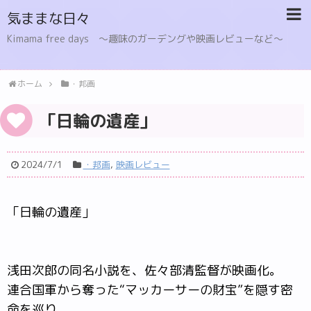
気ままな日々
Kimama free days 〜趣味のガーデングや映画レビューなど〜
ホーム
・邦画
「日輪の遺産」
2024/7/1
・邦画
,
映画レビュー
「日輪の遺産」
浅田次郎の同名小説を、佐々部清監督が映画化。
連合国軍から奪った“マッカーサーの財宝”を隠す密
命を巡り、