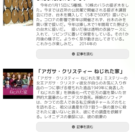
今年の1月15日に5種類、10株のバラの接ぎ木をし
た。今までは近所の公民館で開催される接ぎ木講習
会に行き、台木を購入して（5本で500円）接いでい
た。コロナの影響で昨年は開催されず、台木のみを
買い家で接いだ。今年は挿し木で1年間育てた野ばら
の台木に接いだ。 接いだ後は透明の衣装ケースに
入れて、リビングに置いて保管をしている。その1か
月後の様子だ。ようやく芽が動き出してきている。
これからが楽しみだ。 2014年の
記事を読む
「アガサ・クリスティー ねじれた家」
「アガサ・クリスティー ねじれた家」ミステリーの
女王アガサ・クリスティ彼女が自らのお気に入り作
品の一つに挙げる埋もれた逸品1949年に発表した
「ねじれた家」を映画化一代で巨万の富を築いた世
界的大富豪のレオニデスが急死。孫娘のソフィア
は、かつての恋人である私立探偵チャールズのもと
を訪れると、祖父は遺産を付け狙う一族の誰かに殺
されたに違いないと訴え、彼にその調査を依頼す
る。レオニデスの豪邸には、彼の前妻の
記事を読む