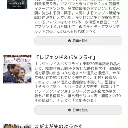
劇場版第３弾。アマゾンと戦ってきた２人の仮面ラ
イダーアマゾンが、今度は最後のアマゾンとして人
間に狩られる側に回る。人間によるアマゾン殲滅作
戦は佳境を迎えていた。今や社会に生存が確認され
ているアマゾンはわずか2体、水澤悠＝仮面ライダー
アマゾンオメガと鷹山仁＝仮面ライダーアマゾンア
ルファのみ。この2人を狩ればすべて
記事を読む
「レジェンド＆バタフライ」
「レジェンド＆バタフライ」東映70周年記念作品と
して、総製作費20億円を投じた時代劇大作。政略結
婚で最悪の出会いから始まった信長と濃姫が、やが
て強い絆で結ばれていく様を描く。木村と綾瀬が、
これまでにない信長と濃姫像を体現した。監督は
「るろうに剣心」シリーズの大友啓史、脚本は「コ
ンフィデンスマンJP」シリーズの古沢良太が務め、
誰もが知る信長と、誰も知らない＜妻・濃姫との30
年の軌跡＞、そして＜「本能寺の変」
記事を読む
まだまだ先のようです