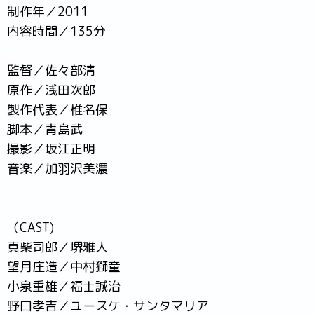
制作年／2011
内容時間／135分
監督／佐々部清
原作／浅田次郎
製作代表／椎名保
脚本／青島武
撮影／坂江正明
音楽／加羽沢美濃
（CAST)
真柴司郎／堺雅人
望月庄造／中村獅童
小泉重雄／福士誠治
野口孝吉／ユースケ・サンタマリア