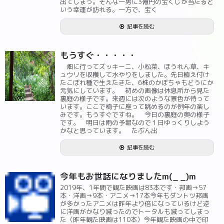
出てしまう。そんな一男に3億円の宝くじが当たると
いう幸運が訪れる。一方で、宝く
記事を読む
もうすぐ・・・・・
畑に行ってズッキーニ、小松菜、ほうれん草、キ
ュウリを収穫して水やりをしました。先日植え付け
たこぼれ種で生えたきた、6株のかぼちゃもどうにか
元気にしています。 初めの画像は休息所から見た
裏庭の様子です。来週には次のような景色が待って
います。ここで椅子に座って眺めるのが例年の楽し
みです。もうすぐですね。 今日の裏庭の奥の様子
です。 明日は雨の予報なので１日ゆっくりしよう
かなと思っています。 たぶん出
記事を読む
今年もお世話になりましたm(_ _)m
2019年、1年間で観た映画は83本です・邦画→57
本・洋画→9本・アニメ→17本今年もダントツ邦画
が多かったアニメは昨年より倍になっているけど逆
に洋画がかなり減ったのでトータルも減ってしまっ
た（昨年観た映画は110本）今年観た映画の中で印