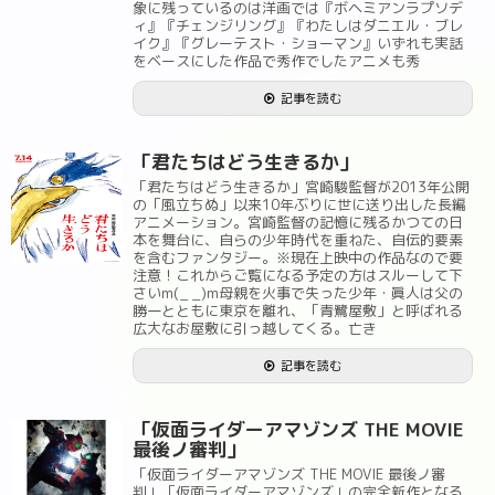
象に残っているのは洋画では『ボヘミアンラプソデ
ィ』『チェンジリング』『わたしはダニエル・ブレ
イク』『グレーテスト・ショーマン』いずれも実話
をベースにした作品で秀作でしたアニメも秀
記事を読む
「君たちはどう生きるか」
「君たちはどう生きるか」宮崎駿監督が2013年公開
の「風立ちぬ」以来10年ぶりに世に送り出した長編
アニメーション。宮崎監督の記憶に残るかつての日
本を舞台に、自らの少年時代を重ねた、自伝的要素
を含むファンタジー。※現在上映中の作品なので要
注意！これからご覧になる予定の方はスルーして下
さいm(_ _)m母親を火事で失った少年・眞人は父の
勝一とともに東京を離れ、「青鷺屋敷」と呼ばれる
広大なお屋敷に引っ越してくる。亡き
記事を読む
「仮面ライダーアマゾンズ THE MOVIE
最後ノ審判」
「仮面ライダーアマゾンズ THE MOVIE 最後ノ審
判」「仮面ライダーアマゾンズ」の完全新作となる