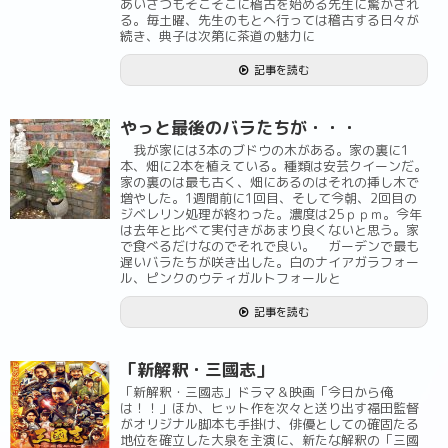
あいさつもそこそこに稽古を始める先生に驚かされ
る。毎土曜、先生のもとへ行っては稽古する日々が
続き、典子は次第に茶道の魅力に
記事を読む
やっと最後のバラたちが・・・
我が家には3本のブドウの木がある。家の裏に1
本、畑に2本を植えている。種類は安芸クイーンだ。
家の裏のは最も古く、畑にあるのはそれの挿し木で
増やした。1週間前に1回目、そして今朝、2回目の
ジベレリン処理が終わった。濃度は25ｐｐｍ。今年
は去年と比べて実付きがあまり良くないと思う。家
で食べるだけなのでそれで良い。 ガーデンで最も
遅いバラたちが咲き出した。白のナイアガラフォー
ル、ピンクのウティガルトフォールと
記事を読む
「新解釈・三國志」
「新解釈・三國志」ドラマ＆映画「今日から俺
は！！」ほか、ヒット作を次々と送り出す福田監督
がオリジナル脚本も手掛け、俳優としての確固たる
地位を確立した大泉を主演に、新たな解釈の「三國