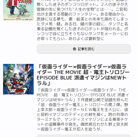
無くした迷子のポンコツロボット。２人の迷子が大
冒険の先に見つけた“人生の宝物”とは……。二宮和
也が主演する感動のファンタジー。ある理由から、
医師になる夢も、妻・絵美との未来も諦めてしまっ
たダメ男・健。ある日、健の家の庭に、タングと名
乗る記憶を無くした迷子のロボットが現われる。ポ
ンコツで役に立ちそうもないタングをメーカーに引
き取ってもらい、あわよくば最新型に
記事を読む
「仮面ライダー×仮面ライダー×仮面ラ
イダー THE MOVIE 超・電王トリロジー
EPISODE BLUE 派遣イマジンはNEWト
ラル」
「仮面ライダー×仮面ライダー×仮面ライダー THE
MOVIE 超・電王トリロジー EPISODE BLUE 派遣イ
マジンはNEWトラル」３作連続公開で話題を呼んだ
「超・仮面ライダー電王」トリロジーの第２弾。野
上幸太郎＝仮面ライダーＮＥＷ電王を主人公に、彼
と契約イマジンのテディとの絆を描く。時の列車の
ターミナルで、マンティスイマジンによる乗車チケ
ットの盗難事件が発生。偶然居合わせた野上良太郎
＝仮面ライダー電王が犯人を追うが、