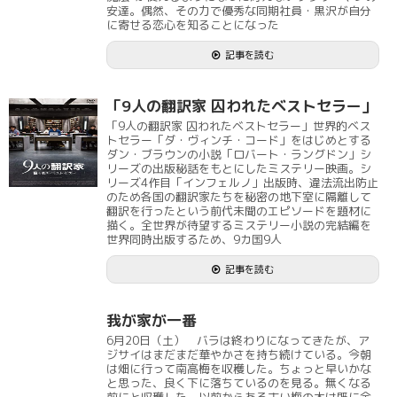
安達。偶然、その力で優秀な同期社員・黒沢が自分
に寄せる恋心を知ることになった
記事を読む
「9人の翻訳家 囚われたベストセラー」
「9人の翻訳家 囚われたベストセラー」世界的ベス
トセラー「ダ・ヴィンチ・コード」をはじめとする
ダン・ブラウンの小説「ロバート・ラングドン」シ
リーズの出版秘話をもとにしたミステリー映画。シ
リーズ4作目「インフェルノ」出版時、違法流出防止
のため各国の翻訳家たちを秘密の地下室に隔離して
翻訳を行ったという前代未聞のエピソードを題材に
描く。全世界が待望するミステリー小説の完結編を
世界同時出版するため、9カ国9人
記事を読む
我が家が一番
6月20日（土） バラは終わりになってきたが、ア
ジサイはまだまだ華やかさを持ち続けている。今朝
は畑に行って南高梅を収穫した。ちょっと早いかな
と思った、良く下に落ちているのを見る。無くなる