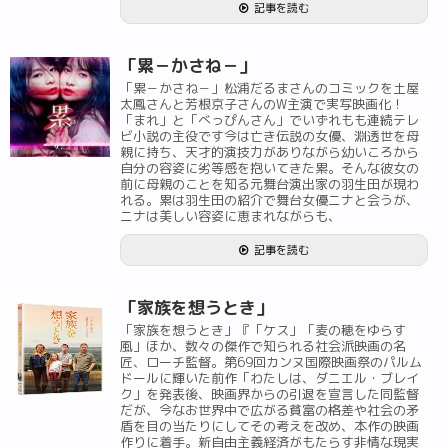
記事を読む
「累－かさね－」
「累－かさね－」松浦だるまさんのコミックを土屋
太鳳さんと芳根京子さんのW主演で実写映画化！
「まれ」と「べっぴんさん」でいずれもも連続テレ
ビ小説の主役です今は亡き伝説の女優、淵透世を母
親に持ち、天才的演技力がありながら幼いころから
自分の容姿に劣等感を抱いてきた累。そんな彼女の
前に母親のことを知る元舞台演出家の羽生田が現わ
れる。累は羽生田の紹介で舞台女優ニナと会うが、
ニナは美しい容姿に恵まれながらも、
記事を読む
「家族を想うとき」
「家族を想うとき」『「ケス」「麦の穂をゆらす
風」ほか、数々の傑作で知られる社会派映画の名
匠、ローチ監督。第69回カンヌ国際映画祭のパルム
ドールに輝いた前作「わたしは、ダニエル・ブレイ
ク」を発表後、映画界からの引退を宣言した同監督
だが、今なお世界中で広がる貧富の格差や社会の矛
盾を目の当たりにしてその考えを改め、本作の映画
作りに着手。新自由主義経済がもたらす非情な現実