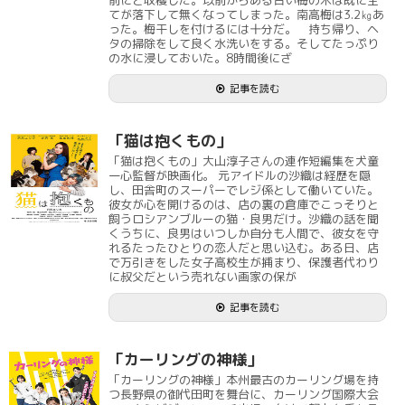
前にと収穫した。以前からある古い梅の木は既に全
てが落下して無くなってしまった。南高梅は3.2㎏あ
った。梅干しを付けるには十分だ。 持ち帰り、ヘ
タの掃除をして良く水洗いをする。そしてたっぷり
の水に浸しておいた。8時間後にざ
記事を読む
「猫は抱くもの」
「猫は抱くもの」大山淳子さんの連作短編集を犬童
一心監督が映画化。 元アイドルの沙織は経歴を隠
し、田舎町のスーパーでレジ係として働いていた。
彼女が心を開けるのは、店の裏の倉庫でこっそりと
飼うロシアンブルーの猫・良男だけ。沙織の話を聞
くうちに、良男はいつしか自分も人間で、彼女を守
れるたったひとりの恋人だと思い込む。ある日、店
で万引きをした女子高校生が捕まり、保護者代わり
に叔父だという売れない画家の保が
記事を読む
「カーリングの神様」
「カーリングの神様」本州最古のカーリング場を持
つ長野県の御代田町を舞台に、カーリング国際大会