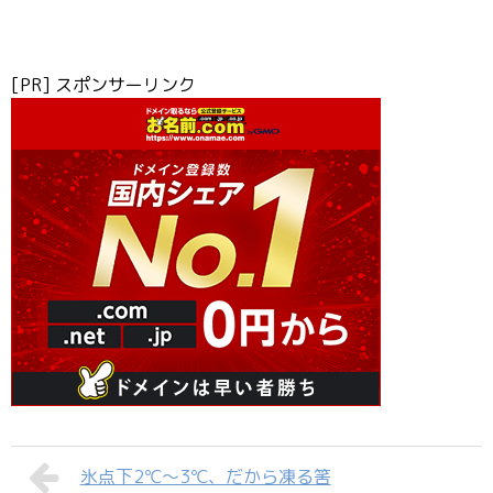
[PR] スポンサーリンク
氷点下2℃～3℃、だから凍る筈