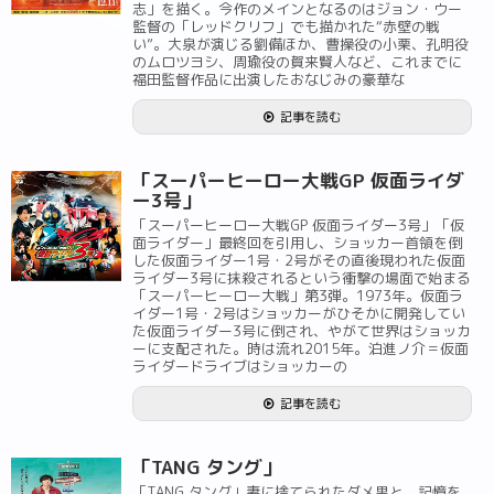
志」を描く。今作のメインとなるのはジョン・ウー
監督の「レッドクリフ」でも描かれた“赤壁の戦
い”。大泉が演じる劉備ほか、曹操役の小栗、孔明役
のムロツヨシ、周瑜役の賀来賢人など、これまでに
福田監督作品に出演したおなじみの豪華な
記事を読む
「スーパーヒーロー大戦GP 仮面ライダ
ー3号」
「スーパーヒーロー大戦GP 仮面ライダー3号」「仮
面ライダー」最終回を引用し、ショッカー首領を倒
した仮面ライダー1号・2号がその直後現われた仮面
ライダー3号に抹殺されるという衝撃の場面で始まる
「スーパーヒーロー大戦」第3弾。1973年。仮面ラ
イダー1号・2号はショッカーがひそかに開発してい
た仮面ライダー3号に倒され、やがて世界はショッカ
ーに支配された。時は流れ2015年。泊進ノ介＝仮面
ライダードライブはショッカーの
記事を読む
「TANG タング」
「TANG タング」妻に捨てられたダメ男と、記憶を