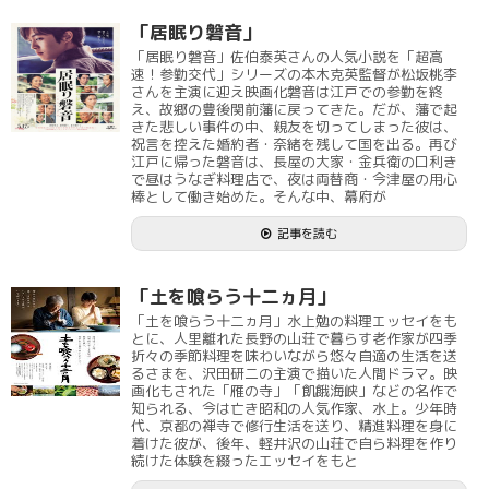
「居眠り磐音」
「居眠り磐音」佐伯泰英さんの人気小説を「超高
速！参勤交代」シリーズの本木克英監督が松坂桃李
さんを主演に迎え映画化磐音は江戸での参勤を終
え、故郷の豊後関前藩に戻ってきた。だが、藩で起
きた悲しい事件の中、親友を切ってしまった彼は、
祝言を控えた婚約者・奈緒を残して国を出る。再び
江戸に帰った磐音は、長屋の大家・金兵衛の口利き
で昼はうなぎ料理店で、夜は両替商・今津屋の用心
棒として働き始めた。そんな中、幕府が
記事を読む
「土を喰らう十二ヵ月」
「土を喰らう十二ヵ月」水上勉の料理エッセイをも
とに、人里離れた長野の山荘で暮らす老作家が四季
折々の季節料理を味わいながら悠々自適の生活を送
るさまを、沢田研二の主演で描いた人間ドラマ。映
画化もされた「雁の寺」「飢餓海峡」などの名作で
知られる、今は亡き昭和の人気作家、水上。少年時
代、京都の禅寺で修行生活を送り、精進料理を身に
着けた彼が、後年、軽井沢の山荘で自ら料理を作り
続けた体験を綴ったエッセイをもと