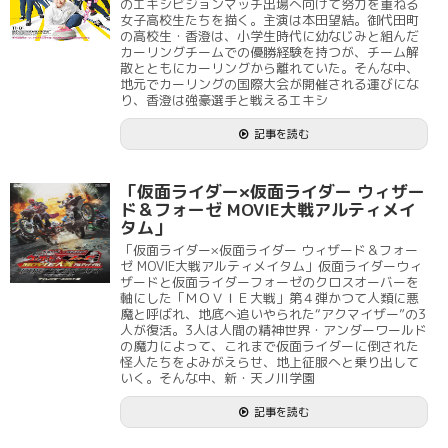
のエキシビジョンマッチ出場へ向けて努力を重ねる
女子高校生たちを描く。主演は本田望結。御代田町
の高校生・香澄は、小学生時代に幼なじみと組んだ
カーリングチームでの優勝経験を持つが、チーム解
散とともにカーリングから離れていた。そんな中、
地元でカーリングの国際大会が開催される運びにな
り、香澄は強豪選手と戦えるエキシ
記事を読む
「仮面ライダー×仮面ライダー ウィザー
ド＆フォーゼ MOVIE大戦アルティメイ
タム」
「仮面ライダー×仮面ライダー ウィザード＆フォー
ゼ MOVIE大戦アルティメイタム」仮面ライダーウィ
ザードと仮面ライダーフォーゼのクロスオーバーを
軸にした「ＭＯＶＩＥ大戦」第４弾かつて人類に悪
魔と呼ばれ、地底へ追いやられた“アクマイザー”の3
人が復活。3人は人間の精神世界・アンダーワールド
の魔力によって、これまで仮面ライダーに倒された
怪人たちをよみがえらせ、地上征服へと乗り出して
いく。そんな中、新・天ノ川学園
記事を読む