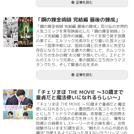
記事を読む
「鋼の錬金術師 完結編 最後の錬成」
「鋼の錬金術師 完結編 最後の錬成」荒川弘の世界的
人気コミックを実写映画化した「鋼の錬金術師」シ
リーズ完結編２部作の後編。すべてを取り戻す旅路
の果てに、エルリック兄弟がたどり着いた答えとは
――？国家中枢には、国民の魂と引き換えに完全な
存在になろうと企てる最大の敵にして、ホムンクル
スたちの生みの親“お父様”が潜んでいた。エドとア
ルのエルリック兄弟と、軍の暗部に立ち向かうマス
タングたち、そして賢者の石を求め
記事を読む
「チェリまほ THE MOVIE ～30歳まで
童貞だと魔法使いになれるらしい～」
「チェリまほ THE MOVIE ～30歳まで童貞だと魔法
使いになれるらしい～」豊田悠の人気コミックをも
とにしたＴＶドラマの劇場版。赤楚衛二と町田啓太
の共演で、心が読める力を持った主人公と、優秀な
同僚との純愛ＢＬストーリーのその後を描く。女性
経験がないまま30歳を迎え、“触れた人の心が読める
魔法”が使えるようになった冴えないサラリーマンの