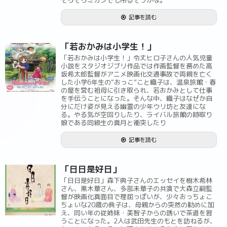
そろそろミカンでも吊るそうかな。
記事を読む
「若おかみは小学生！」
「若おかみは小学生！」令丈ヒロ子さんの人気児童
小説をスタジオジブリ作品では作画監督を務めた高
坂希太郎監督がアニメ映画化交通事故で両親を亡く
した小学6年生の“おっこ”こと織子は、温泉旅館・春
の屋を営む祖母に引き取られ、若おかみとして仕事
を手伝うことになった。そんな中、織子はなぜか自
分にだけ姿が見える幽霊の少年ウリ坊と友達にな
る。やる気が空回りしたり、ライバル旅館の跡取り
娘である同級生の真月と衝突したり
記事を読む
「日日是好日」
「日日是好日」森下典子さんのエッセイを樹木希林
さん、黒木華さん、多部未華子の共演で大森立嗣監
督が映画化真面目で理屈っぽいが、少々おっちょこ
ちょいな20歳の典子は、母親からの突然の勧めに加
え、同い年の従姉妹・美智子からの誘いで茶道を習
うことになった。2人は武田先生のもとを訪ねるが、