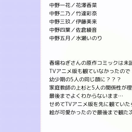
中野一花／花澤香菜
中野二乃／竹達彩奈
中野三玖／伊藤美来
中野四葉／佐倉綾音
中野五月／水瀬いのり
春場ねぎさんの原作コミックは未
TVアニメ版も観ていなかったので
幼少期の5人の同じ顔に？？？
家庭教師の上杉と5人の関係性が
最後までよくわからないまま…
せめてTVアニメ版を先に観ていた
絵が可愛かったので最後まで観た次