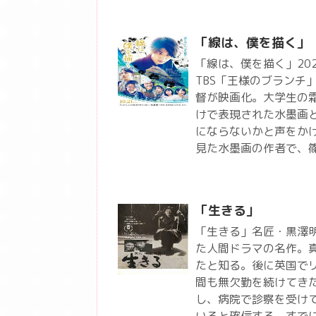
「線は、僕を描く」
「線は、僕を描く」20
TBS「王様のブランチ
督が映画化。大学生の
けで表現された水墨画
にならないかと声をか
見た水墨画の作者で、
「生きる」
「生きる」名匠・黒澤
た人間ドラマの名作。
たと知る。後に英国で
間も無欠勤を続けてき
し、病院で診察を受け
いると確信する。すで