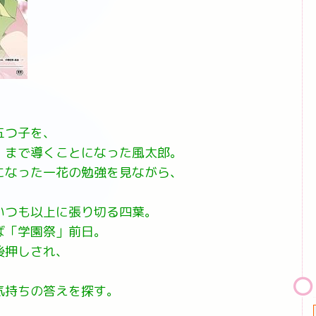
五つ子を、
」まで導くことになった風太郎。
になった一花の勉強を見ながら、
、
いつも以上に張り切る四葉。
ば「学園祭」前日。
後押しされ、
、
気持ちの答えを探す。