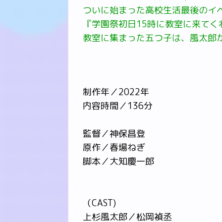
ついに始まった高校生活最後のイ
『学園祭初日15時に教室に来てく
教室に集まった五つ子は、風太郎
制作年／2022年
内容時間／136分
監督／神保昌登
原作／春場ねぎ
脚本／大知慶一郎
（CAST)
上杉風太郎／松岡禎丞