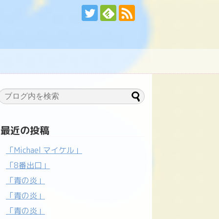
最近の投稿
「Michael マイケル」
「8番出口」
「青の炎」
「青の炎」
「青の炎」