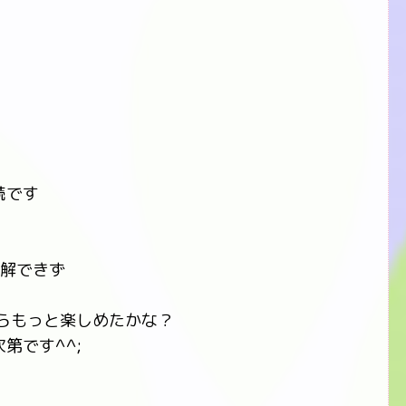
読です
理解できず
らもっと楽しめたかな？
第です^^;