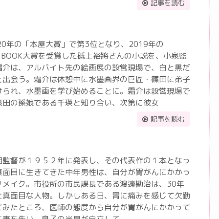
記事を読む
20年の「本屋大賞」で第3位となり、2019年の
」BOOK大賞を受賞した砥上裕將さんの小説を、小泉監
霜介は、アルバイト先の絵画展の設営現場で、白と黒だ
と出会う。霜介は休憩中に水墨画界の巨匠・篠田に弟子
けられ、水墨画を学び始めることに。霜介は設営現場で
篠田の孫娘である千瑛と知り合い、次第に彼女
記事を読む
明監督が１９５２年に発表し、その代表作の１本となっ
真面目に生きてきた中年男性は、自分が胃がんにかかっ
リメイク。市役所の市民課長である渡邊勘治は、30年
た真面目な人物。しかしある日、胃に痛みを感じて欠勤
てみたところ、医師の態度から自分が胃がんにかかって
に妻を失い、息子の光男が自立して