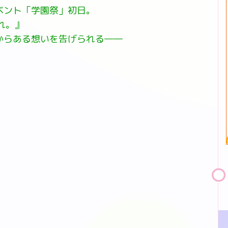
ベント「学園祭」初日。
れ。』
からある想いを告げられる――