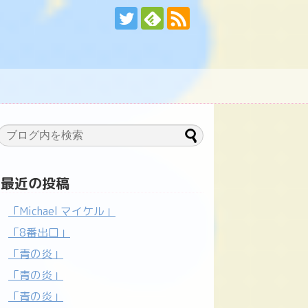
最近の投稿
「Michael マイケル」
「8番出口」
「青の炎」
「青の炎」
「青の炎」