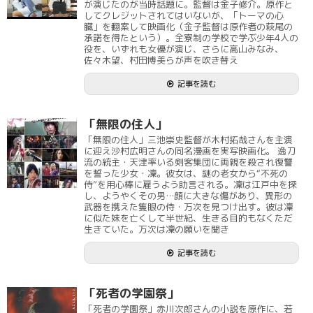
が演じたのが当時話題に。監督は金子修介。原作と
してクレジットされてはいないが、「トーマの心
臓」を翻案して映画化（金子監督は原作者の萩尾の
承諾を得たという）。全寮制の学校で学ぶ少年4人の
役を、いずれも女優が演じ、さらに高山みなみ、
佐々木望、村田博美らが声を吹き替え
記事を読む
「無限の住人」
「無限の住人」三池崇史監督が木村拓哉さんを主演
に迎え沙村広明さんの同名漫画を実写映画化。 逸刀
流の統主・天津率いる剣客集団に両親を殺され復讐
を誓った少女・凜。彼女は、謎の老女から“不死の
侍”を用心棒に雇うよう助言される。凜は江戸中を探
し、ようやくその男…顔に大きな傷があり、異形の
武器を携えた隻眼の侍・万次を見つけ出す。彼は凜
に似た妹を亡くして半世紀、生きる目的もなくただ
生きていた。万次は凜の願いを聞き
記事を読む
「死者の学園祭」
「死者の学園祭」赤川次郎さんの小説を原作に、若