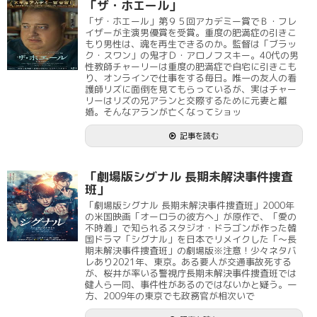
「ザ・ホエール」
「ザ・ホエール」第９５回アカデミー賞でＢ・フレ
イザーが主演男優賞を受賞。重度の肥満症の引きこ
もり男性は、魂を再生できるのか。監督は「ブラッ
ク・スワン」の鬼才Ｄ・アロノフスキー。40代の男
性教師チャーリーは重度の肥満症で自宅に引きこも
り、オンラインで仕事をする毎日。唯一の友人の看
護師リズに面倒を見てもらっているが、実はチャー
リーはリズの兄アランと交際するために元妻と離
婚。そんなアランが亡くなってショッ
記事を読む
「劇場版シグナル 長期未解決事件捜査
班」
「劇場版シグナル 長期未解決事件捜査班」2000年
の米国映画「オーロラの彼方へ」が原作で、「愛の
不時着」で知られるスタジオ・ドラゴンが作った韓
国ドラマ「シグナル」を日本でリメイクした「～長
期未解決事件捜査班」の劇場版※注意！少々ネタバ
レあり2021年、東京。ある要人が交通事故死する
が、桜井が率いる警視庁長期未解決事件捜査班では
健人ら一同、事件性があるのではないかと疑う。一
方、2009年の東京でも政務官が相次いで