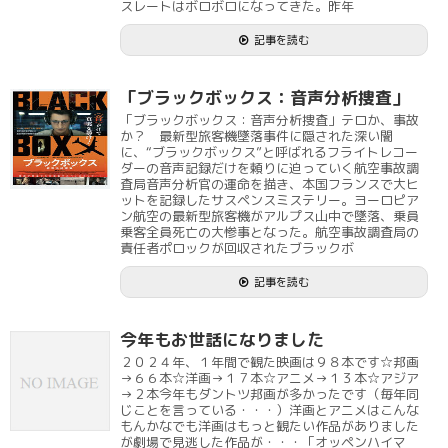
スレートはボロボロになってきた。昨年
記事を読む
「ブラックボックス：音声分析捜査」
「ブラックボックス：音声分析捜査」テロか、事故
か？ 最新型旅客機墜落事件に隠された深い闇
に、“ブラックボックス”と呼ばれるフライトレコー
ダーの音声記録だけを頼りに迫っていく航空事故調
査局音声分析官の運命を描き、本国フランスで大ヒ
ットを記録したサスペンスミステリー。ヨーロピア
ン航空の最新型旅客機がアルプス山中で墜落、乗員
乗客全員死亡の大惨事となった。航空事故調査局の
責任者ポロックが回収されたブラックボ
記事を読む
今年もお世話になりました
２０２４年、１年間で観た映画は９８本です☆邦画
→６６本☆洋画→１７本☆アニメ→１３本☆アジア
→２本今年もダントツ邦画が多かったです（毎年同
じことを言っている・・・）洋画とアニメはこんな
もんかなでも洋画はもっと観たい作品がありました
が劇場で見逃した作品が・・・「オッペンハイマ