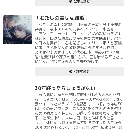
記事を読む
「わたしの幸せな結婚」
「わたしの幸せな結婚」目黒蓮の主演と今田美桜の
共演で、顎木あくみの同名ベストセラー小説を、
「アンナチュラル」「コーヒーが冷めないうちに」
などを手掛けた塚原あゆ子監督が実写映画化。架空
の日本を舞台に、心を閉ざしたエリート軍人と家族
に虐げられた少女の政略結婚から始まる恋を描く。
文明開化もめざましい近代の日本。特殊な能力“異
能”を受け継ぐ家系の者たちが、国を治める帝ととも
に代々、“災い”から人々を守り続けて
記事を読む
30年経ったらしょうがない
家の裏に、家と連結して幅4ｍほどの休息所があ
る。広さは10坪ほど。スレート天井の3分の1には安
芸クイーンというブドウを誘引している。今年は50
個近くの房が成った。こんなにたくさんの実を付け
たのは初めてであった。お蔭で今年は買わずに食べ
ることが出来た。来年は更に枝を伸ばそうと思
う。 休息所は我が家を建てた時に作ったのだから
30年は経過している。30年と言う経年による劣化で