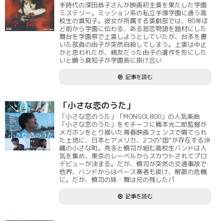
手時代の深田恭子さんが映画初主演を果たした学園
ミステリー。ミッション系の私立手塚学園に通う高
校生の真知子。彼女が所属する演劇部では、80年ほ
ど前から学園に伝わる、ある悲恋物語を題材にした
舞台を学園祭で上演しようとしていたが、台本を書
いた部員の由子が突然自殺してしまう。上演は中止
かと思われたが、親友だった由子の遺作を形にした
いと願う真知子が学園長に掛け合い
記事を読む
「小さな恋のうた」
「小さな恋のうた」「MONGOL800」の人気楽曲
「小さな恋のうた」をモチーフに橋本光二郎監督が
メガホンをとり描いた青春映画フェンスで隔てられ
た土地に、日本とアメリカ、2つの“国”が存在する沖
縄の小さな町。亮多と慎司が組む高校生バンドは人
気を集め、東京のレーベルからスカウトされてプロ
デビューが決まる。だが、慎司が突然の交通事故で
他界、バンドからはベース奏者も抜け、解散の危機
に。だが、慎司の妹・舞は兄の残したパ
記事を読む