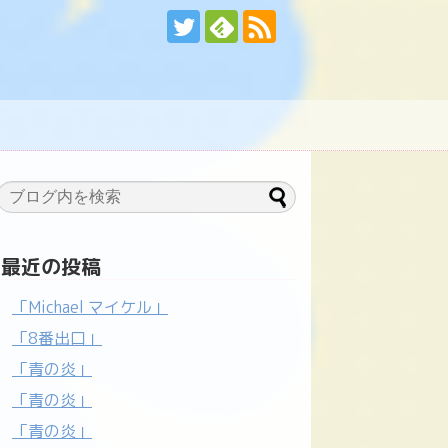
最近の投稿
「Michael マイケル」
「8番出口」
「青の炎」
「青の炎」
「青の炎」