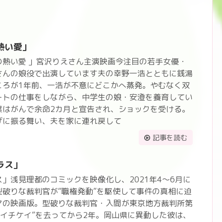
熱い愛」
の熱い愛 」宮沢りえさん主演映画今注目の若手女優・
さんの娘役で出演しています夫の幸野一浩とともに銭湯
ころが1年前、一浩が不意にどこかへ蒸発。やむなく双
ートの仕事をしながら、中学生の娘・安澄を養育してい
葉はがんで余命2カ月と宣告され、ショックを受ける。
げに振る舞い、夫を家に連れ戻して
記事を読む
ラス」
」浅見理都のコミックを映像化し、2021年4～6月に
破りな裁判官が“職権発動”を駆使して事件の真相に迫
マの映画版。型破りな裁判官・入間が東京地方裁判所第
“イチケイ”を去ってから2年。岡山県に異動した彼は、