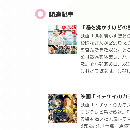
関連記事
「湯を沸かすほどの
映画「湯を沸かすほど
杉咲花さんが宮沢りえ
を営んできた双葉。と
葉は銭湯を休業し、パ
た。そんなある日、双
けれども彼女は、けな
映画「イチケイのカ
映画「イチケイのカラス
フジテレビ系で放送。型
る姿を描いた人気ドラ
3支部第1刑事部、通称