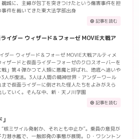
・鵜城に、主婦が包丁を突きつけたという傷害事件を担
の事件を裁いてきた東大法学部出身
記事を読む
ライダー ウィザード＆フォーゼ MOVIE大戦ア
イダー ウィザード＆フォーゼ MOVIE大戦アルティメ
ウィザードと仮面ライダーフォーゼのクロスオーバーを
大戦」第４弾かつて人類に悪魔と呼ばれ、地底へ追いや
の3人が復活。3人は人間の精神世界・アンダーワール
れまで仮面ライダーに倒された怪人たちをよみがえら
出していく。そんな中、新・天ノ川学園
記事を読む
ド」
“核ミサイル発射か、それとも中止か”。乗員の意見が
子力潜水艦で、一触即発の事態が展開。Ｄ・ワシントン