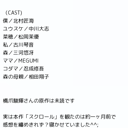
（CAST)
僕／北村匠海
ユウスケ／中川大志
菜穂／松岡茉優
私／古川琴音
森／三河悠冴
ママ／MEGUMI
コダマ／忍成修吾
森の母親／相田翔子
橋爪駿輝さんの原作は未読です
実は本作「スクロール」を観たのは約一ヶ月前で
感想を纏めきれず？寝かせていました^^;