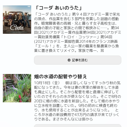
「コーダ あいのうた」
「コーダ あいのうた」第９４回アカデミー賞で栄光
の頂点、作品賞を含む３部門を受賞した話題の感動
作。聴覚障害者の両親・兄と暮らす女子高校生は、
自身の歌の才能と家族との間で板挟みに……。第94
回(2021)アカデミー賞作品賞第94回(2021)アカデミ
ー賞助演男優賞「トロイ・コッツァー」第94回
(2021)アカデミー賞脚色賞2014年のフランス映画
「エール！」を、主人公一家の職業を酪農業から漁
業に置き換えてリメイク。家族で唯一、耳
記事を読む
畑の水道の配管やり替え
10月18日（金） 朝は涼しくなってすっかり秋の気
配になってきた。今年は妻の実家の解体をして水道
も廃止にした。そこから配管を畑と倉庫に伸ばして
いたのでそれらの水が使えなくなった。そこで8月の
20日に畑の傍に水道を新設した。そして畑の水やり
に立水栓を設置していた。9月の初めに検査も終わ
り、水も使用することが出来るようになった。 と
ころが水道の新設費用で43万円の請求が来てびっく
りである。まさかそんなには掛から