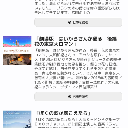
ました。裏山から流れて来る水で池も終日溢れ出て
いました。 ブラシの木の傍では赤八重野ばらも咲
き出してきています。玄関の上の
記事を読む
「劇場版 はいからさんが通る 後編
花の東京大ロマン」
「劇場版 はいからさんが通る 後編 花の東京大
ロマン」大和和紀さんのコミックを原作にしたアニ
メ『劇場版 はいからさんが通る』シリーズの後編伊
集院忍少尉が戦地で消息を絶ち、傷心の花村紅緒。
やがて紅緒は、自分を支えてくれる出版社の編集
長・青江冬星に惹かれていく。そんな中、東京を未
曾有の大災害が襲い…。 制作年／2018年内容時間／
105分監督／城所聖明脚本／古橋一浩原作／大和和
紀キャラクターデザイン／西位輝実サ
記事を読む
「ぼくの歌が聴こえたら」
「ぼくの歌が聴こえたら」人気Ｋ－ＰＯＰグループ
ＥＸＯのチャンヨルが映画初主演した音楽ドラマ。