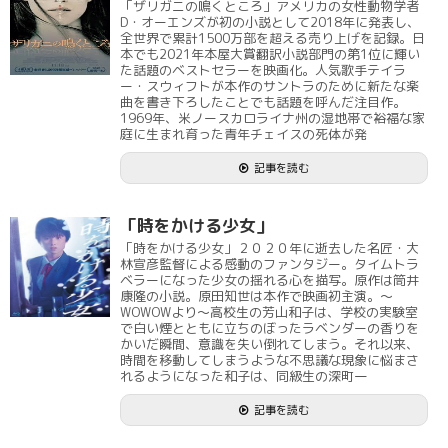
「ザリガニの鳴くところ」アメリカの女性動物学者
D・オーエンズが初の小説として2018年に発表し、
全世界で累計1500万部を超える売り上げを記録。日
本でも2021年本屋大賞翻訳小説部門の第1位に輝い
た話題のベストセラーを映画化。人気歌手テイラ
ー・スウィフトが本作のサントラのために新たな楽
曲を書き下ろしたことでも話題を呼んだ注目作。
1969年、米ノースカロライナ州の湿地帯で裕福な家
庭に生まれ育った青年チェイスの死体が発
記事を読む
「時をかける少女」
「時をかける少女」２０２０年に逝去した名匠・大
林宣彦監督による感動のファンタジー。タイムトラ
ベラーになった少女の揺れる心を描写。原作は筒井
康隆の小説。原田知世は本作で映画初主演。～
WOWOWより～高校生の芳山和子は、学校の実験室
で白い煙とともに立ちのぼったラベンダーの香りを
かいだ瞬間、意識を失い倒れてしまう。それ以来、
時間を移動してしまうような不思議な現象に悩まさ
れるようになった和子は、同級生の深町一
記事を読む