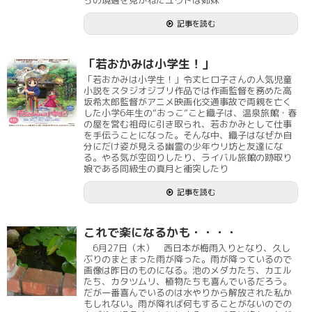
記事を読む
「若おかみは小学生！」
「若おかみは小学生！」令丈ヒロ子さんの人気児童
小説をスタジオジブリ作品では作画監督を務めた高
坂希太郎監督がアニメ映画化交通事故で両親を亡く
した小学6年生の“おっこ”こと織子は、温泉旅館・春
の屋を営む祖母に引き取られ、若おかみとして仕事
を手伝うことになった。そんな中、織子はなぜか自
分にだけ姿が見える幽霊の少年ウリ坊と友達にな
る。やる気が空回りしたり、ライバル旅館の跡取り
娘である同級生の真月と衝突したり
記事を読む
これで楽になるかも・・・・
6月27日（木） 西日本が梅雨入りとなり、久し
ぶりのまとまった雨が降った。雨が降っているので
画像は昨日のものになる。池のメダカたち、カエル
たち、カタツムリ、植物たちも喜んでいるだろう。
だが一番喜んでいるのは水やりから解放された私か
もしれない。雨が降れば何もすることがないのでの