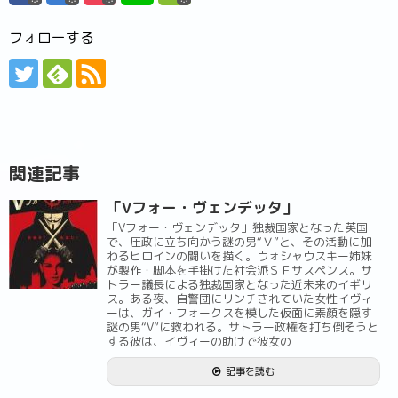
フォローする
関連記事
「Vフォー・ヴェンデッタ」
「Vフォー・ヴェンデッタ」独裁国家となった英国
で、圧政に立ち向かう謎の男“Ｖ”と、その活動に加
わるヒロインの闘いを描く。ウォシャウスキー姉妹
が製作・脚本を手掛けた社会派ＳＦサスペンス。サ
トラー議長による独裁国家となった近未来のイギリ
ス。ある夜、自警団にリンチされていた女性イヴィ
ーは、ガイ・フォークスを模した仮面に素顔を隠す
謎の男“V”に救われる。サトラー政権を打ち倒そうと
する彼は、イヴィーの助けで彼女の
記事を読む