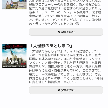
人前で歌えない天才ミュージシャンと落ちぶれた元
敏腕プロデューサーの再起を描く。新人発掘の目は
確かだが運に見放され、借金まみれに落ちぶれた元
音楽プロデューサーのミンス。ある夜更け、彼は駐
車場の受付でひとり歌う青年チフンの歌声に魅了さ
れ、その場でスカウトする。だが、チフンは幼少期
のトラウマからどうしても人前で歌
記事を読む
「大怪獣のあとしまつ」
「大怪獣のあとしまつ」ドラマ「時効警察」シリー
ズの三木聡監督が山田涼介さんを主演に迎え、巨大
怪獣の死体処理を題材に描いた空想特撮エンタテイ
ンメント。人類を恐怖に陥れた巨大怪獣が、ある日
突然死んだ。国民が歓喜に沸く一方で、残された死
体は徐々に腐敗・膨張が進んでいく。このままでは
爆発し、一大事を招いてしまう。そんな状況下で死
体処理を任されたのは、軍でも警察でもなく、3年前
に姿を消した特務隊員・帯刀アラ
記事を読む