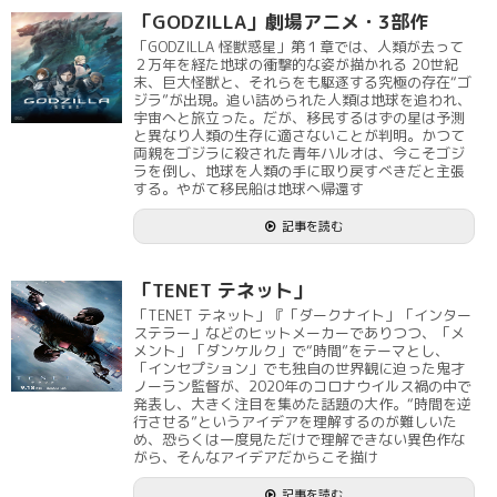
「GODZILLA」劇場アニメ・3部作
「GODZILLA 怪獣惑星」第１章では、人類が去って
２万年を経た地球の衝撃的な姿が描かれる 20世紀
末、巨大怪獣と、それらをも駆逐する究極の存在“ゴ
ジラ”が出現。追い詰められた人類は地球を追われ、
宇宙へと旅立った。だが、移民するはずの星は予測
と異なり人類の生存に適さないことが判明。かつて
両親をゴジラに殺された青年ハルオは、今こそゴジ
ラを倒し、地球を人類の手に取り戻すべきだと主張
する。やがて移民船は地球へ帰還す
記事を読む
「TENET テネット」
「TENET テネット」『「ダークナイト」「インター
ステラー」などのヒットメーカーでありつつ、「メ
メント」「ダンケルク」で“時間”をテーマとし、
「インセプション」でも独自の世界観に迫った鬼才
ノーラン監督が、2020年のコロナウイルス禍の中で
発表し、大きく注目を集めた話題の大作。“時間を逆
行させる”というアイデアを理解するのが難しいた
め、恐らくは一度見ただけで理解できない異色作な
がら、そんなアイデアだからこそ描け
記事を読む