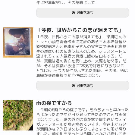
年に密着取材し、その華麗にして
記事を読む
「今夜、世界からこの恋が消えても」
「今夜、世界からこの恋が消えても」一条岬さんの
ヒット小説を青春映画に定評のある三木孝浩監督が
道枝駿佑さんと福本莉子さんのＷ主演で映画化高校
生の透はいじめに遭う友人のため、クラスメートに
流されるまま人気者の真織に嘘の告白をする。だ
が、真織は透の告白を受け止め、交際を始める。だ
が、それは真織から透に“本気で好きにならないこ
と”ほか、三つの条件が示された関係。その後、透は
真織が交通事故で前向性健忘になり、
記事を読む
雨の後ですから
今朝の6時ごろの様子です。もうちょっと早かった
らよかったのですが日が昇ってきたのでこんな画像
になりました。塀の外では我が家で最も遅いウティ
ガルトフォールが咲き始めています。今週末ぐらい
が満開かな？昨日は久しぶりにまとまった雨が降り
ました。前の川もあっという間に水かさが増してき