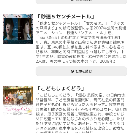
「秒速５センチメートル」
「秒速５センチメートル」「君の名は。」「すずめ
の戸締まり」の新海誠監督による2007年公開の劇場
アニメーション「秒速5センチメートル」を、
「SixTONES」の松村北斗主演で実写映画化1991
年、春。東京の小学校で出会った遠野貴樹と篠原明
里は、互いの孤独に手を差し伸べるように心を通わ
せるが、卒業と同時に明里は引っ越してしまう。中
学1年の冬。吹雪の夜に栃木・岩舟で再会を果たした
2人は、雪の中に立つ桜の木の下で、2009年3
記事を読む
「こどもしょくどう」
「こどもしょくどう」「爆心 長崎の空」の日向寺太
郎監督が、子ども食堂を題材に、現代社会の貧困問
題を子どもの目線から捉えた人間ドラマ。食堂を営
む両親と健やかに暮らす小学5年生のユウト。彼と両
親は、母子家庭の母親に育児放棄され、学校でいじ
めにも遭っている幼なじみのタカシを心配し、たび
たび夕食に招いていた。ある日、ユウトとタカシは
河原で父親と車中生活を送る姉妹に出会う。彼女た
ちの境遇を見かねたユウトは姉妹