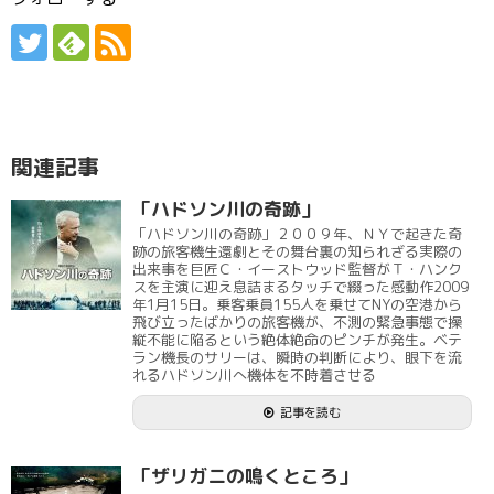
関連記事
「ハドソン川の奇跡」
「ハドソン川の奇跡」２００９年、ＮＹで起きた奇
跡の旅客機生還劇とその舞台裏の知られざる実際の
出来事を巨匠Ｃ・イーストウッド監督がＴ・ハンク
スを主演に迎え息詰まるタッチで綴った感動作2009
年1月15日。乗客乗員155人を乗せてNYの空港から
飛び立ったばかりの旅客機が、不測の緊急事態で操
縦不能に陥るという絶体絶命のピンチが発生。ベテ
ラン機長のサリーは、瞬時の判断により、眼下を流
れるハドソン川へ機体を不時着させる
記事を読む
「ザリガニの鳴くところ」