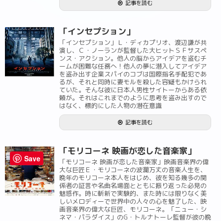
記事を読む
「インセプション」
「インセプション」Ｌ・ディカプリオ、渡辺謙が共
演し、Ｃ・ノーランが監督した大ヒットＳＦサスペ
ンス・アクション。他人の脳からアイデアを盗むチ
ームが困難な任務へ！他人の夢に潜入してアイデア
を盗み出す企業スパイのコブは国際指名手配犯であ
るが、それと同時に妻モルを殺した容疑もかけられ
ていた。そんな彼に日本人男性サイトーからある依
頼が。それはこれまでのように思考を盗み出すので
はなく、標的にした人物の潜在意識
記事を読む
「モリコーネ 映画が恋した音楽家」
Save
「モリコーネ 映画が恋した音楽家」映画音楽界の偉
大な巨匠Ｅ・モリコーネの波瀾万丈の音楽人生を、
晩年のモリコーネ本人をはじめ、彼を知る幾多の関
係者の証言や名曲名場面とともに振り返った必見の
魅惑作。時に斬新で実験的、また時には限りなく美
しいメロディーで世界中の人々の心を魅了した、映
画音楽界の偉大な巨匠、モリコーネ。「ニュー・シ
ネマ・パラダイス」のG・トルナトーレ監督が彼の晩