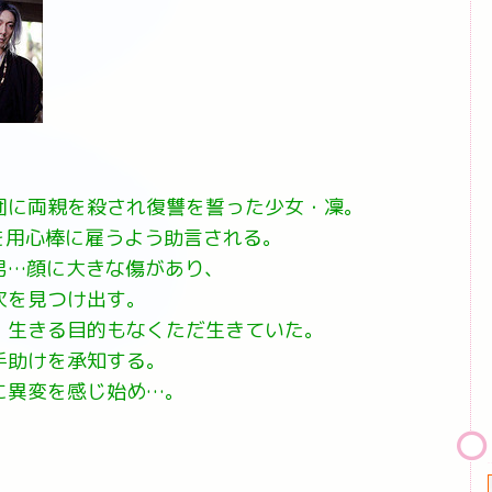
団に両親を殺され復讐を誓った少女・凜。
を用心棒に雇うよう助言される。
男…顔に大きな傷があり、
次を見つけ出す。
、生きる目的もなくただ生きていた。
手助けを承知する。
に異変を感じ始め…。