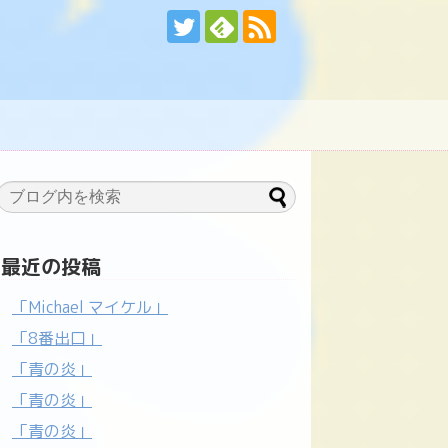
最近の投稿
「Michael マイケル」
「8番出口」
「青の炎」
「青の炎」
「青の炎」