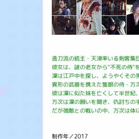
逸刀流の統主・天津率いる剣客集
彼女は、謎の老女から“不死の侍”
凜は江戸中を探し、ようやくその
異形の武器を携えた隻眼の侍・万
彼は凜に似た妹を亡くして半世紀
万次は凜の願いを聞き、仇討ちの
だが強敵との戦いの中、万次は体
制作年／2017