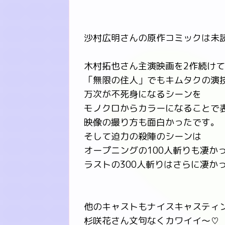
沙村広明さんの原作コミックは未
木村拓也さん主演映画を2作続け
「無限の住人」でもキムタクの演
万次が不死身になるシーンを
モノクロからカラーになることで
映像の撮り方も面白かったです。
そして迫力の殺陣のシーンは
オープニングの100人斬りも凄か
ラストの300人斬りはさらに凄か
他のキャストもナイスキャスティ
杉咲花さん文句なくカワイイ～♡