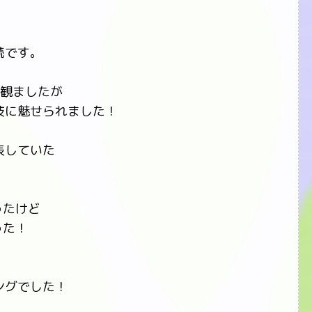
読です。
て観ましたが
技に魅せられました！
表していた
ったけど
った！
ングでした！