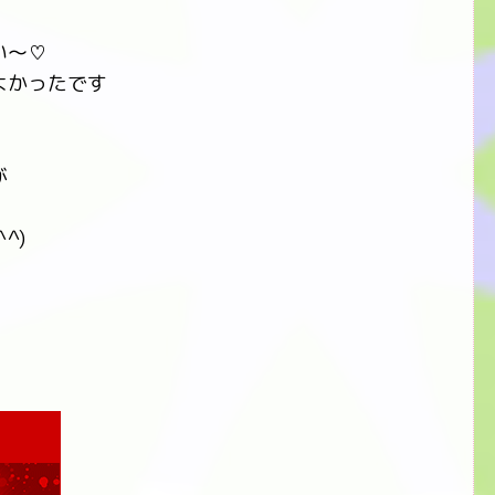
い～♡
よかったです
が
^)