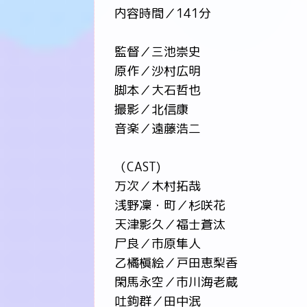
内容時間／141分
監督／三池崇史
原作／沙村広明
脚本／大石哲也
撮影／北信康
音楽／遠藤浩二
（CAST)
万次／木村拓哉
浅野凜・町／杉咲花
天津影久／福士蒼汰
尸良／市原隼人
乙橘槇絵／戸田恵梨香
閑馬永空／市川海老蔵
吐鉤群／田中泯