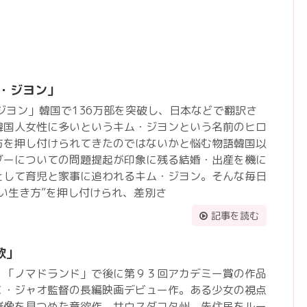
ム・ジヨン」
ジヨン」韓国で136万部を突破し、日本などで翻訳さ
韓国人女性に多いというキム・ジヨンという名前のヒロ
方を押し付けられてきたのではないかと悩む物語韓国以
ダーについての問題提起が印象に残る結婚・出産を機に
として育児と家事に追われるキム・ジヨン。そんな毎日
い生き方”を押し付けられ、差別さ
記事を読む
歌」
」「ノマドランド」で後に第９３回アカデミー賞の作品
Ｃ・ジャオ監督の長編映画デビュー作。ある少女の視点
群像を見つめた意欲作。サウスダコタ州。先住民をルー