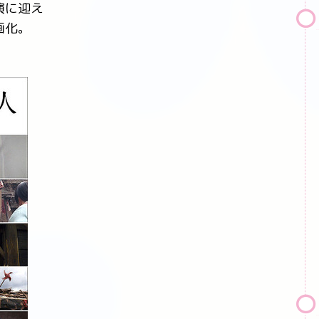
演に迎え
画化。