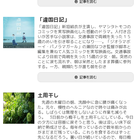
記事を読む
「違国日記」
「違国日記」新垣結衣が主演し、ヤマシタトモコの
コミックを実写映画化した感動のドラマ。人付き合
いが苦手な小説家は、交通事故で両親を失った１５
歳のめいを引き取ることになり……。「ジオラマボ
ーイ・パノラマガール」の瀬田なつき監督が脚本と
編集を兼ねて人気コミックを実写映画化。交通事故
により目前で両親を失った15歳の少女・朝。突然の
ことに涙も流れず、朝は呆然としたまま葬儀に参列
する。一方、親類たちが誰も朝を引き
記事を読む
土用干し
先週の木曜日の朝、洗顔中に急に腰が痛くなっ
た。元々、慢性のヘルニアなので時々は痛みが出
る。しばらくは無理をしないように作業も減らそ
う。 3日前から梅干しを土用干しにしている。今日
の夕方には容器に戻そうと思う。後は涼しい床下収
納で熟成させる。毎年作っているので数年前からの
がまだまだ残っている。これらを食するのはずっと
先になるだろう。暑い日が続いているので、毎日梅