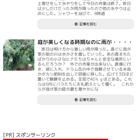
土寄せをして水やりをして今日の作業は終了。昨日
は少しだけだったが雨が降ったので他の水やりは止
めにした。シャワーを浴びて、8時過
記事を読む
庭が美しくなる時期なのに雨が・・・・
昨日は明け方から激しい雨が降った。直ぐに我が
家の前の川は水かさを増していった。あの産まれた
ばかりの小さなヒナたちはちゃんと安全な場所にい
るんだろうか？ 外での作業が出来ない。倉庫に行
き、袋に入れ、ドラム缶の中で発酵させている米ぬ
かボカシ肥料を出して容器に移した。広げて3日ほど
置いて醗酵を止める。全部で40ｋｇほどある。これ
らは6月にバラたちにお礼肥えとして撒く。 これか
らが我が家の庭が最も華やかにな
記事を読む
[PR] スポンサーリンク