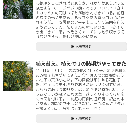
し整理をしなければと思うが、なかなか思うように
は進まない。 ガゼボの前にあるチンシバイ（庭ナ
ナカマド）の花はつぼみが膨らんできている。前庭
の玄関の傍にもある。もうすぐあの真っ白い花が見
れそうだ。 安曇野のアーチもまもなく満開を迎え
ようとしている。たくさんの新しいシュートが下か
ら出てきている。おそらくアーチにはもう収まり切
れないだろう。新しい枝は傍にある
記事を読む
植え替え、植え付けの時期がやってきた
11月16日（土） 気温が低くなって来たので裏庭に
ある柚子も色づいてきた。今年は天候の影響かどう
か柚子の実が小さい。下の画像は畑にある花柚子
だ。柚子よりも小ぶりであるが姿は良く似ている。
こちらはあまり香りがしないので使い道がない。ジ
ャムぐらいかな？これは毎年びっくりするくらい多
くの実を付ける。 前庭の南側の通路傍に銀杏の木
がある。雄なので実はならない。その株元にセダム
を植えていた。今年はこれらをすべて
記事を読む