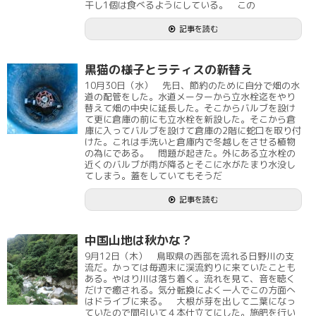
干し1個は食べるようにしている。 この
記事を読む
黒猫の様子とラティスの新替え
10月30日（水） 先日、節約のために自分で畑の水
道の配管をした。水道メーターから立水栓迄をやり
替えて畑の中央に延長した。そこからバルブを設け
て更に倉庫の前にも立水栓を新設した。そこから倉
庫に入ってバルブを設けて倉庫の2階に蛇口を取り付
けた。これは手洗いと倉庫内で冬越しをさせる植物
の為にである。 問題が起きた。外にある立水栓の
近くのバルブが雨が降るとそこに水がたまり水没し
てしまう。蓋をしていてもそうだ
記事を読む
中国山地は秋かな？
9月12日（木） 鳥取県の西部を流れる日野川の支
流だ。かっては毎週末に渓流釣りに来ていたことも
ある。やはり川は落ち着く。流れを見て、音を聴く
だけで癒される。気分転換によく一人でこの方面へ
はドライブに来る。 大根が芽を出して二葉になっ
ていたので間引いて４本仕立てにした。施肥を行い