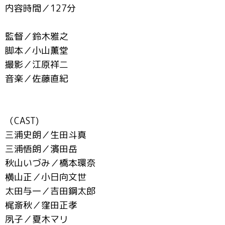
内容時間／127分
監督／鈴木雅之
脚本／小山薫堂
撮影／江原祥二
音楽／佐藤直紀
（CAST)
三浦史朗／生田斗真
三浦悟朗／濱田岳
秋山いづみ／橋本環奈
横山正／小日向文世
太田与一／吉田鋼太郎
梶斎秋／窪田正孝
夙子／夏木マリ