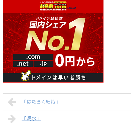
「はたらく細胞」
「渇水」