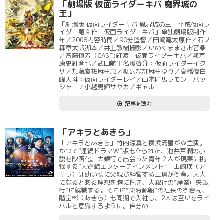
「劇場版 仮面ライダーキバ 魔界城の
王」
「劇場版 仮面ライダーキバ 魔界城の王」平成仮面ラ
イダー第９作「仮面ライダーキバ」単独劇場版制作
年／2008内容時間／90分監督／田崎竜太原作／石ノ
森章太郎脚本／井上敏樹撮影／いのくままさお音楽
／斉藤恒芳（CAST)紅渡：仮面ライダーキバ／瀬戸
康史紅音也／武田航平名護啓介：仮面ライダーイク
サ／加藤慶祐麻生恵／柳沢なな麻生ゆり／高橋優白
峰天斗：仮面ライダーレイ／山本匠馬ラモン：バッ
シャー／小越勇輝サヤカ／ギャル
記事を読む
「アキラとあきら」
「アキラとあきら」竹内涼真と横浜流星がＷ主演。
かつて“連続ドラマＷ”版も作られた、池井戸潤の小
説を映画化。大銀行で出会った青年２人が現実に挑
戦する“大逆転エンターテインメント”！山崎瑛（ア
キラ）は幼い頃に父親が経営する工場が倒産。大人
になるとある理想を胸に抱き、大銀行の“産業中央銀
行”に就職する。そこに“東海郵船”の社長の御曹司、
階堂彬（あきら）も同期で入社し、2人は互いをライ
バルと意識するように。自分の