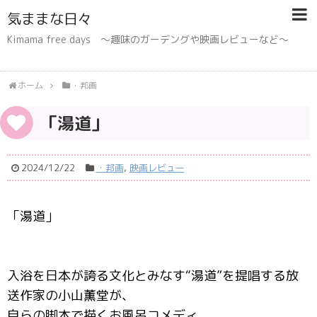
気ままな日々
Kimama free days 〜趣味のガーデングや映画レビューなど〜
ホーム
・邦画
「湯道」
2024/12/22
・邦画
,
映画レビュー
「湯道」
入浴を日本が誇る文化とみなす“湯道”を提唱する放
送作家の小山薫堂が、
自らの脚本で描くお風呂コメディ。