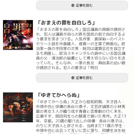
記事を読む
「おまえの罪を自白しろ」
「おまえの罪を自白しろ」国会議員の孫娘が誘拐さ
れ、犯人は議員が自らの罪を国民の前で自白するよ
う要求を突きつける。人気作家・真保裕一のベスト
セラー小説を中島健人、堤真一の主演で映画化。政
治家一族の宇田家の次男・晄司は建築会社を設立す
るも倒産し、政治スキャンダルの渦中にいる国会議
員の父・清治郎の秘書として煮え切らない日々を送
っていた。そんな中、一家の長女・麻由美の幼い娘
が誘拐される。犯人の要求は「明日
記事を読む
「ゆきてかへらぬ」
「ゆきてかへらぬ」大正から昭和初期、天才詩人・
中原中也と俳優の長谷川泰子、文芸評論家の小林秀
雄の男女３人が織り成す青春と恋愛劇の行く末を、
広瀬すず、岡田将生らの競演で描いた秀作。大正13
年、京都。20歳の駆け出しの俳優・長谷川泰子は、
のちに天才詩人と評される、当時まだ17歳の学生・
中原中也と出会って互いに恋に落ち、同棲生活を始