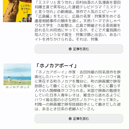
「ミステリと言う勿れ」田村由美の人気漫画を菅田
将暉主演で実写化した連続テレビドラマ「ミステリ
と言う勿れ」の劇場版。原作で人気のエピソード
「広島編」をもとに、広島の名家・狩集家をめぐる
遺産相続事件の顛末を描く。天然パーマでおしゃべ
りな大学生・久能整は、広島で開催される美術展を
訪れるため同地にやってくるが、そこで犬童我路の
知人だという女子高生・狩集汐路と出会い、あるバ
イトを持ちかけられる。それは、狩集
記事を読む
「ホノカアボーイ」
「ホノカアボーイ」作家・吉田玲雄の同名原作を映
画化したハートウォーミング・ストーリーハワイ島
に実在する町ホノカアを舞台に、町の映画館で映写
技師として働くことになった青年と、そこに暮らす
人々の人間模様がつづられる。米国で映画の勉強を
していた日本人青年レオは、雑念から逃れるように
ハワイ島北部の小さな村ホノカアへとやって来た。
村唯一の映画館で映写技師助手として働きだした彼
は、あるとき日系の老婦人ビーさん
記事を読む