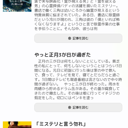
演で実写映画化「霊が視える男」と「霊を祓える
男」の心霊探偵バディの活躍を描いたミステリー。
書店で働く三角は幼いころから幽霊が見えるという
特異体質に悩まされていた。ある日、書店に除霊師
だという冷川が現われ、三角は彼の「僕といれば怖
くなくなりますよ」というひと言で除霊作業の仕事
を手伝うことに。そんな中、彼らは刑
記事を読む
やっと正月3が日が過ぎた
正月の三が日は何もしないことにしている。貧乏
性の私にとって、何もしないということはつらい3日
間になる。元日に初詣に行った後は家の中で飲ん
で、食って、テレビを見て、寝てとだらだらと過ご
す。3日間はテレビも報道番組は流さないので中々時
間が過ぎない。 やっと三が日が終わった。雨水を
雨樋から貯めるドラム缶がある。その蓋が腐食して
きたので撤去した。その後は畑に行ってイチジクの
剪定をした。切口にはペンキを塗っ
記事を読む
「ミステリと言う勿れ」