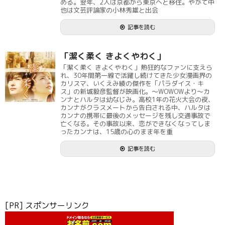
める。翌年、2人は京都から東京へと移住。やがて中
也は文芸評論家の小林秀雄と出会
記事を読む
「潔く柔く きよくやわく」
「潔く柔く きよくやわく」熱狂的なファンに支えら
れ、30年間第一線で活躍し続けてきた少女漫画界の
カリスマ、いくえみ綾の傑作を「パラダイス・キ
ス」の新城毅彦監督が映画化。～WOWOWより～カ
ンナとハルタは幼なじみ。高校1年の花火大会の夜、
カンナがクラスメートから告白される中、ハルタは
カンナの携帯に最後のメッセージを残し交通事故で
亡くなる。その事故以来、恋ができなくなってしま
ったカンナは、15歳の心のまま年を重
記事を読む
[PR] スポンサーリンク