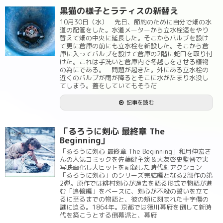
黒猫の様子とラティスの新替え
10月30日（水） 先日、節約のために自分で畑の水
道の配管をした。水道メーターから立水栓迄をやり
替えて畑の中央に延長した。そこからバルブを設け
て更に倉庫の前にも立水栓を新設した。そこから倉
庫に入ってバルブを設けて倉庫の2階に蛇口を取り付
けた。これは手洗いと倉庫内で冬越しをさせる植物
の為にである。 問題が起きた。外にある立水栓の
近くのバルブが雨が降るとそこに水がたまり水没し
てしまう。蓋をしていてもそうだ
記事を読む
「るろうに剣心 最終章 The
Beginning」
「るろうに剣心 最終章 The Beginning」和月伸宏さ
んの人気コミックを佐藤健主演＆大友啓史監督で実
写映画化し大ヒットを記録した時代劇アクション
「るろうに剣心」のシリーズ完結編となる2部作の第
2弾。原作では緋村剣心が過去を語る形式で物語が進
む「追憶編」をベースに、剣心が不殺の誓いを立て
るに至るまでの物語と、彼の頬に刻まれた十字傷の
謎に迫る。1864年。京都では徳川幕府を倒して新時
代を築こうとする倒幕派と、幕府