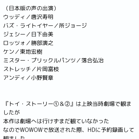
（日本版の声の出演）
ウッディ／唐沢寿明
バズ・ライトイヤー／所ジョージ
ジェシー／日下由美
ロッツォ／勝部演之
ケン／東地宏樹
ミスター・プリックルパンツ／落合弘治
ストレッチ／片岡富枝
アンディ／小野賢章
『トイ・ストーリー①＆②』は上映当時劇場で観ま
したが
本作は劇場へは行けずまだ観ていなかった
なのでWOWOWで放送された際、HDに予約録画して
観ました