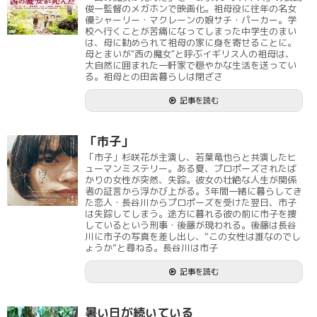
俊一監督のメガホンで映画化。祖母役に往年の名女
優シャーリー・マクレーンの娘サチ・パーカー。学
校へ行くことが苦痛になってしまった中学生のまい
は、母に勧められて祖母の家に身を寄せることに。
母とまいが"西の魔女"と呼ぶイギリス人の祖母は、
大自然に囲まれた一軒家で穏やかな生活を送ってい
る。祖母との田舎暮らしは閉ざさ
記事を読む
「市子」
「市子」杉咲花が主演し、若葉竜也らと共演したヒ
ューマンミステリー。ある夏、プロポーズされたば
かりの女性が突然、失踪。彼女の壮絶な人生が関係
者の証言から浮かび上がる。3年間一緒に暮らしてき
た恋人・長谷川からプロポーズを受けた翌日、市子
は失踪してしまう。途方に暮れる彼の前に市子を捜
しているという刑事・後藤が現われる。後藤は長谷
川に市子の写真を差し出し、“この女性は誰なのでし
ょうか”と尋ねる。長谷川は市子
記事を読む
暑い日が続いている