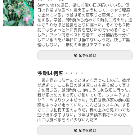
&amp;nbsp;連日、厳しく暑い日が続いている。毎
日の作業はなるべく控えるようにして、水やり程度
で止めている。今朝は畑の草取りと草刈り、水やり
をする。早朝、6時前から始めて９時前に終えた。途
中で３０分ほど朝食をとりに帰った。それでも９時
前にはちょっと体に異変を感じたのでやめることに
した。ファン付きベストを着て、水分補給も十分に
しているのだが年齢には勝てないようだ。決して無
理はしない。 最初の画像はアマチャの
記事を読む
今朝は何を・・・・
暑さ寒さも彼岸までとはよく言ったものだ。彼岸
が過ぎて、ここ数日の朝は涼しさを通り越して寒さ
さを感じる。朝6時前に川向こうにある畑に行った。
我が家の前の川で何かが動いている。タヌキ？まさ
か？ やはりタヌキだった。先日は我が家の前の道
路をキツネが走っていた。こんどはタヌキか。まる
でここは動物王国のようだ。橋の上から見ていても
逃げ出す様子はない。今年は天候不順だったので、
山には食べるものが少ないんだろ
記事を読む