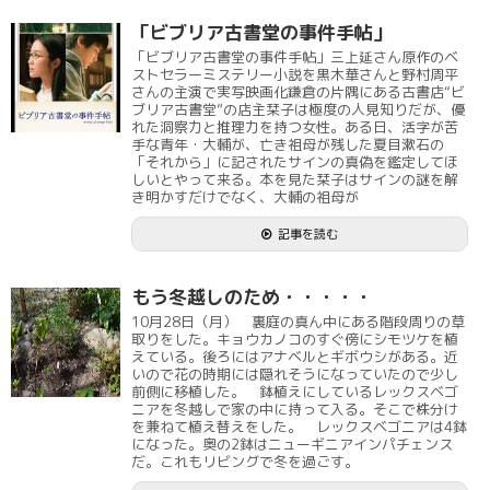
「ビブリア古書堂の事件手帖」
「ビブリア古書堂の事件手帖」三上延さん原作のベ
ストセラーミステリー小説を黒木華さんと野村周平
さんの主演で実写映画化鎌倉の片隅にある古書店“ビ
ブリア古書堂”の店主栞子は極度の人見知りだが、優
れた洞察力と推理力を持つ女性。ある日、活字が苦
手な青年・大輔が、亡き祖母が残した夏目漱石の
「それから」に記されたサインの真偽を鑑定してほ
しいとやって来る。本を見た栞子はサインの謎を解
き明かすだけでなく、大輔の祖母が
記事を読む
もう冬越しのため・・・・・
10月28日（月） 裏庭の真ん中にある階段周りの草
取りをした。キョウカノコのすぐ傍にシモツケを植
えている。後ろにはアナベルとギボウシがある。近
いので花の時期には隠れそうになっていたので少し
前側に移植した。 鉢植えにしているレックスベゴ
ニアを冬越しで家の中に持って入る。そこで株分け
を兼ねて植え替えをした。 レックスベゴニアは4鉢
になった。奥の2鉢はニューギニアインパチェンス
だ。これもリビングで冬を過ごす。