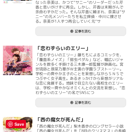
なった奈美は、かつて“サニー”のリーダーだった芹
香と思いがけずに再会。しかし、芹香は末期がんで
余命わずかだった。そんな芹香に頼まれ、奈美は“サ
ニー”の元メンバーたちを私立探偵・中川に捜させ
る。奈美が1人ずつ再会していく元“サ
記事を読む
「恋わずらいのエリー」
「恋わずらいのエリー」藤ももによるコミックを、
「覆面系ノイズ」「弱虫ペダル」など、幅広いジャ
ンルを数多く手掛ける三木康一郎監督が映画化。宮
世琉弥と原菜乃華がＷ主演の学園ラブストーリー。
学校一の爽やか王子のことを妄想しながらＳＮＳで
つぶやく女子高生。あるきっかけから妄想がリアル
な恋に発展する。地味で目立たない高校生のエリー
は、学校一爽やかなオミくんとの交流を妄想し、“恋
わずらいのエリー”の名でSNSにつ
記事を読む
「西の魔女が死んだ」
Save
「西の魔女が死んだ」梨木香歩のロングセラー小説
「西の魔女が死んだ」を「8月のクリスマス」の長崎