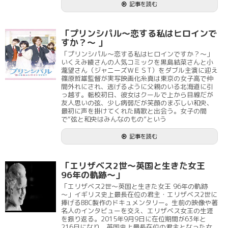
記事を読む
「プリンシパル～恋する私はヒロインで
すか？～ 」
「プリンシパル～恋する私はヒロインですか？～」
いくえみ綾さんの人気コミックを黒島結菜さんと小
瀧望さん（ジャニーズＷＥＳT）をダブル主演に迎え
篠原哲雄監督が実写映画化糸真は東京の女子高で仲
間外れにされ、逃げるように父親のいる北海道に引
っ越す。転校初日、彼女はクールで上から目線だが
友人思いの弦、少し病弱だが笑顔のまぶしい和央、
最初に声を掛けてくれた晴歌と出会う。女子の間
で“弦と和央はみんなのもの”という
記事を読む
「エリザベス2世～英国と生きた女王
96年の軌跡～」
「エリザベス2世～英国と生きた女王 96年の軌跡
～」イギリス史上最長在位の君主・エリザベス2世に
捧げるBBC製作のドキュメンタリー。生前の映像や著
名人のインタビューを交え、エリザベス女王の生涯
を振り返る。2015年9月9日に在位期間が63年と
216日になり、英国史上最長在位の君主となった女