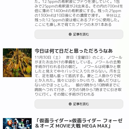
た。12.5ppmの希釈液にブドウを浸していく。1包
みで25ppmの希釈液が2ℓ出来る。その内の700mℓを
倍に薄めて1400mℓの希釈液にする。残った25ppm
の1300mℓは10日後にその濃度で浸す。 半分以上
残った12.5ppmの液は畑にあるブドウに使用した。
ここにも挿し木で育てたブドウの木が1本ある
記事を読む
今日は何て日だと思っただろうなあ
11月30日（土） 昨日（金曜日）のこと、ノワール
がまたお出かけの準備をしている。ノワールの去勢
手術が行われる日の朝だ。 ノワールは何事かと察
したと見えて中々バックに入りたがらない。爪を立
て、足を踏ん張って抵抗する。妻と二人掛かりで何
とか入れた。我々には引っかいたり、噛んだりはし
ないのでほっとした。 朝の9時から10時頃までに
病院へつれて行き、夕方の5時から7時までに引き取
りに行く。その間に手術が行われる
記事を読む
「仮面ライダー×仮面ライダー フォーゼ
＆オーズ MOVIE大戦 MEGA MAX」