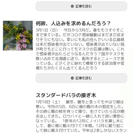
記事を読む
何故、人込みを求めるんだろう？
3月1日（日） 今日から3月だ。春ももうすぐそこ
まで来ている。だがコロナ感染騒動はまだまだ収ま
りそうにもない。幸いにも私の住んでいいる広島県
は未だ感染者が出ていない。感染者が出ていない我
が町でもどこに行ってもマスクの在庫は無い。これ
で感染者が出たらどうなるんだろう？国がマスクを
買い占めて北海道に送り、配布するとニュースで言
っている。どさくさに紛れて横取りする政治家や官
僚たちがたくさん出てくるんだろう
記事を読む
スタンダードバラの接ぎ木
1月18日（土） 暖冬、暖冬と言ってもやはり朝は
寒い。今月の5日、6日に畑の梅の木の剪定をした。
その時に梅の枝を持って帰り、生けていたら花が開
き出してきた。ロウバイと一緒に入れて良い景色に
なっている。 1昨年の12月にノイバラを挿し木に
して、春に畑に植え付けて1年間。12月に掘り起こ
して鉢に植え付けていた。今年は2本しかないスタン