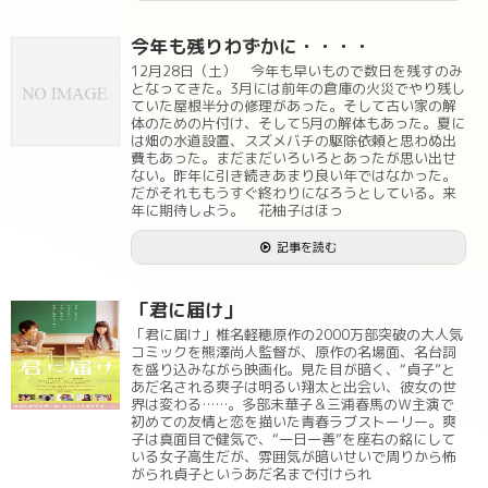
今年も残りわずかに・・・・
12月28日（土） 今年も早いもので数日を残すのみ
となってきた。3月には前年の倉庫の火災でやり残し
ていた屋根半分の修理があった。そして古い家の解
体のための片付け、そして5月の解体もあった。夏に
は畑の水道設置、スズメバチの駆除依頼と思わぬ出
費もあった。まだまだいろいろとあったが思い出せ
ない。昨年に引き続きあまり良い年ではなかった。
だがそれももうすぐ終わりになろうとしている。来
年に期待しよう。 花柚子はほっ
記事を読む
「君に届け」
「君に届け」椎名軽穂原作の2000万部突破の大人気
コミックを熊澤尚人監督が、原作の名場面、名台詞
を盛り込みながら映画化。見た目が暗く、“貞子”と
あだ名される爽子は明るい翔太と出会い、彼女の世
界は変わる……。多部未華子＆三浦春馬のＷ主演で
初めての友情と恋を描いた青春ラブストーリー。爽
子は真面目で健気で、“一日一善”を座右の銘にして
いる女子高生だが、雰囲気が暗いせいで周りから怖
がられ貞子というあだ名まで付けられ