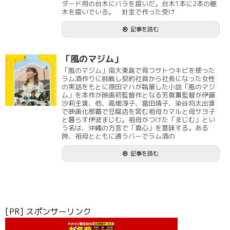
ダード用の台木にバラを接いだ。台木1本に2本の穂
木を接いでいる。 針金で作った受け
記事を読む
「風のマジム」
「風のマジム」南大東島で育つサトウキビを使った
ラム酒作りに挑戦し契約社員から社長になった女性
の実話をもとに原田マハが執筆した小説「風のマジ
ム」を本作が映画初監督作となる芳賀薫監督が伊藤
沙莉主演、他、高畑淳子、富田靖子、染谷将太出演
で映画化那覇で豆腐店を営む祖母カマルと母サヨ子
と暮らす伊波まじむ。祖母がつけた「まじむ」とい
う名は、沖縄の方言で「真心」を意味する。ある
時、祖母とともに通うバーでラム酒の
記事を読む
[PR] スポンサーリンク