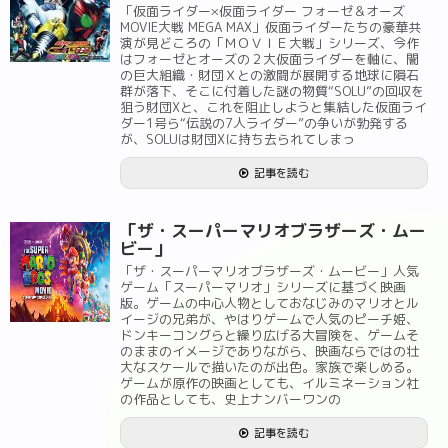
「仮面ライダー×仮面ライダー フォーゼ＆オーズ
MOVIE大戦 MEGA MAX」仮面ライダーたちの豪華共
演が見どころの「ＭＯＶＩＥ大戦」シリーズ、今作
はフォーゼとオーズの２大仮面ライダーを軸に、闇
の巨大組織・財団Ｘとの激闘が展開する地球に隕石
群が落下、そこに付着した謎の物質“SOLU”の回収を
狙う財団Xと、これを阻止しようと集結した仮面ライ
ダー1号ら“伝説の7人ライダー”の争いが勃発する
が、SOLUは財団Xに持ち去られてしまっ
記事を読む
「ザ・スーパーマリオブラザーズ・ムー
ビー」
「ザ・スーパーマリオブラザーズ・ムービー」人気
ゲーム「スーパーマリオ」シリーズに基づく映画
版。ゲームの中心人物としておなじみのマリオとル
イージの兄弟が、やはりゲームで人気のピーチ姫、
ドンキーコングらと繰り広げる大冒険を、ゲームそ
のままのイメージでありながら、映画ならではの壮
大なスケールで描いたのが出色。家族で楽しめる。
ゲームが原作の映画としても、イルミネーション社
の作品としても、史上ナンバーワンの
記事を読む