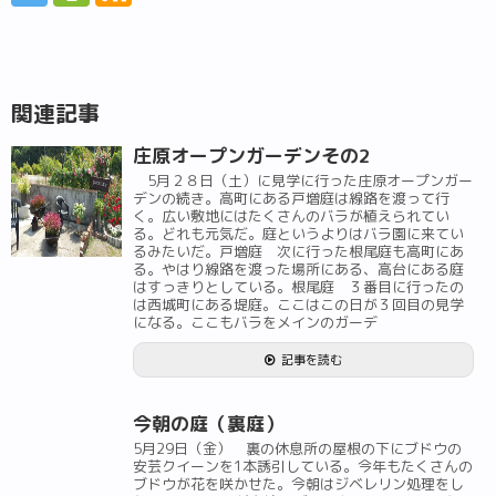
関連記事
庄原オープンガーデンその2
5月２８日（土）に見学に行った庄原オープンガー
デンの続き。高町にある戸増庭は線路を渡って行
く。広い敷地にはたくさんのバラが植えられてい
る。どれも元気だ。庭というよりはバラ園に来てい
るみたいだ。戸増庭 次に行った根尾庭も高町にあ
る。やはり線路を渡った場所にある、高台にある庭
はすっきりとしている。根尾庭 ３番目に行ったの
は西城町にある堤庭。ここはこの日が３回目の見学
になる。ここもバラをメインのガーデ
記事を読む
今朝の庭（裏庭）
5月29日（金） 裏の休息所の屋根の下にブドウの
安芸クイーンを1本誘引している。今年もたくさんの
ブドウが花を咲かせた。今朝はジベレリン処理をし