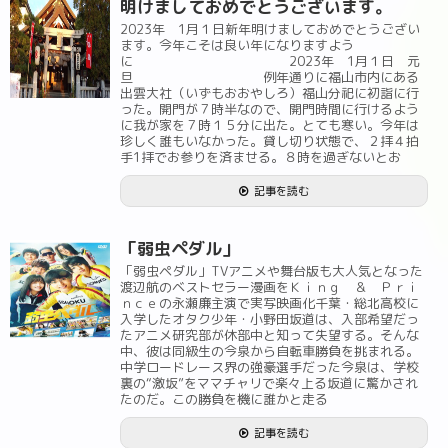
明けましておめでとうございます。
2023年 1月１日新年明けましておめでとうござい
ます。今年こそは良い年になりますよう
に 2023年 1月１日 元
旦 例年通りに福山市内にある
出雲大社（いずもおおやしろ）福山分祀に初詣に行
った。開門が７時半なので、開門時間に行けるよう
に我が家を７時１５分に出た。とても寒い。今年は
珍しく誰もいなかった。貸し切り状態で、２拝４拍
手1拝でお参りを済ませる。８時を過ぎないとお
記事を読む
「弱虫ペダル」
「弱虫ペダル」TVアニメや舞台版も大人気となった
渡辺航のベストセラー漫画をＫｉｎｇ ＆ Ｐｒｉ
ｎｃｅの永瀬廉主演で実写映画化千葉・総北高校に
入学したオタク少年・小野田坂道は、入部希望だっ
たアニメ研究部が休部中と知って失望する。そんな
中、彼は同級生の今泉から自転車勝負を挑まれる。
中学ロードレース界の強豪選手だった今泉は、学校
裏の“激坂”をママチャリで楽々上る坂道に驚かされ
たのだ。この勝負を機に誰かと走る
記事を読む