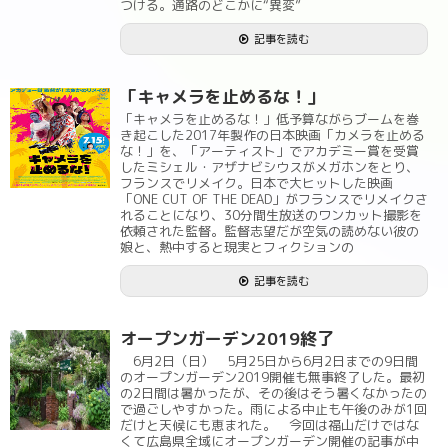
つける。通路のどこかに“異変”
記事を読む
「キャメラを止めるな！」
「キャメラを止めるな！」低予算ながらブームを巻
き起こした2017年製作の日本映画「カメラを止める
な！」を、「アーティスト」でアカデミー賞を受賞
したミシェル・アザナビシウスがメガホンをとり、
フランスでリメイク。日本で大ヒットした映画
「ONE CUT OF THE DEAD」がフランスでリメイクさ
れることになり、30分間生放送のワンカット撮影を
依頼された監督。監督志望だが空気の読めない彼の
娘と、熱中すると現実とフィクションの
記事を読む
オープンガーデン2019終了
6月2日（日） 5月25日から6月2日までの9日間
のオープンガーデン2019開催も無事終了した。最初
の2日間は暑かったが、その後はそう暑くなかったの
で過ごしやすかった。雨による中止も午後のみが1回
だけと天候にも恵まれた。 今回は福山だけではな
くて広島県全域にオープンガーデン開催の記事が中