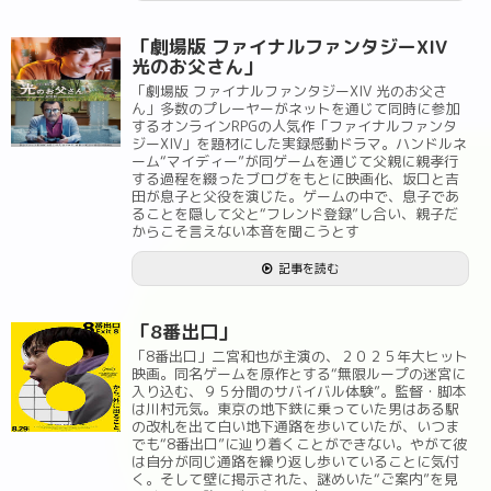
「劇場版 ファイナルファンタジーXIV
光のお父さん」
「劇場版 ファイナルファンタジーXIV 光のお父さ
ん」多数のプレーヤーがネットを通じて同時に参加
するオンラインRPGの人気作「ファイナルファンタ
ジーXIV」を題材にした実録感動ドラマ。ハンドルネ
ーム“マイディー”が同ゲームを通じて父親に親孝行
する過程を綴ったブログをもとに映画化、坂口と吉
田が息子と父役を演じた。ゲームの中で、息子であ
ることを隠して父と“フレンド登録”し合い、親子だ
からこそ言えない本音を聞こうとす
記事を読む
「8番出口」
「8番出口」二宮和也が主演の、２０２５年大ヒット
映画。同名ゲームを原作とする“無限ループの迷宮に
入り込む、９５分間のサバイバル体験”。監督・脚本
は川村元気。東京の地下鉄に乗っていた男はある駅
の改札を出て白い地下通路を歩いていたが、いつま
でも“8番出口”に辿り着くことができない。やがて彼
は自分が同じ通路を繰り返し歩いていることに気付
く。そして壁に掲示された、謎めいた“ご案内”を見