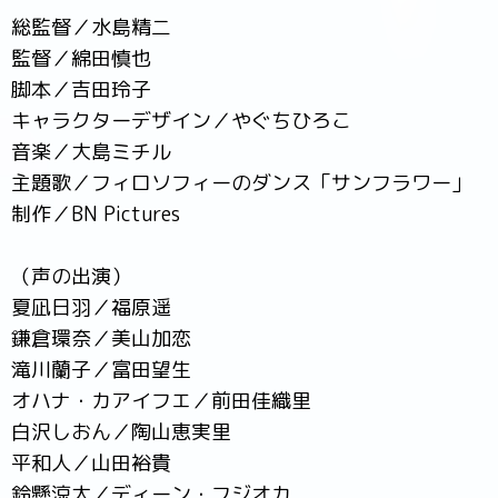
総監督／水島精二
監督／綿田慎也
脚本／吉田玲子
キャラクターデザイン／やぐちひろこ
音楽／大島ミチル
主題歌／フィロソフィーのダンス「サンフラワー」
制作／BN Pictures
（声の出演）
夏凪日羽／福原遥
鎌倉環奈／美山加恋
滝川蘭子／富田望生
オハナ・カアイフエ／前田佳織里
白沢しおん／陶山恵実里
平和人／山田裕貴
鈴懸涼太／ディーン・フジオカ