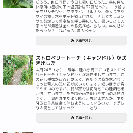
だろう。昨日同様、今日も暑い日だった。昼に見た
休息所の屋根の下の温度計は32度だった。 今朝は
テマリシモツケ、マタタビ、サルナシ、斑入りアジ
サイの挿し木をポット植え付けた。そしてカラミン
サを剪定して剪定枝を挿し芽にした。暑いこともあ
るのだが最近は全くやる気が起こらない。年のせい
だろうか？ 我が家の2階のベラン
記事を読む
ストロベリートーチ（キャンドル）が咲
き出した
４月24日（水） 毎年、種から育てているストロベ
リートーチ（キャンドル）が咲き出しています。こ
の花も種類があると見えて、近所では我が家よりも
もっと背丈の短い花が咲いています。短いほうが育
てやすいのですが、我が家では何時もこの種類を植
え付けています。ただ風や雨で倒れやすいのが難点
です。 最近は雨がよく降ると思いませんか。雨が
降ると作業は全て休むようにしているので、ずぼら
な人間としてはヤッタ！・・・とな
記事を読む