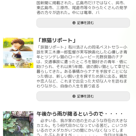
国新聞に掲載された。広島市だけではなく、呉市、
東広島市、三原市、尾道市等々からたくさんの見学
者の方々が訪れた。中には電車、バ
記事を読む
「旅猫リポート」
「旅猫リポート」有川浩さんの同名ベストセラー小
説を実三木康一郎監督が実写映画化した心優しき青
年とツンデレ猫のロードムービー元野良猫のナナ
は、交通事故に遭ったところを猫好きの青年・悟に
助けられ、それ以来5年間、彼の飼い猫として幸せに
暮らしてきた。ある事情からナナを手放すことにな
った悟は、新しい飼い主を探すため旅に出る。親友
や恋人など、これまで出会った大切な人々を訪ねま
わりながら、自身の人生を振り返る
記事を読む
午後から雨が降るというので・・・・
必ずいる、我が家の池の主のような存在の大きな
カエル。もう何代目かになっている筈だ。こいつが
いるのでメダカがいつの間にかいなくなってしま
う。たぶんおまえが・・・・・・。 今日は午後か