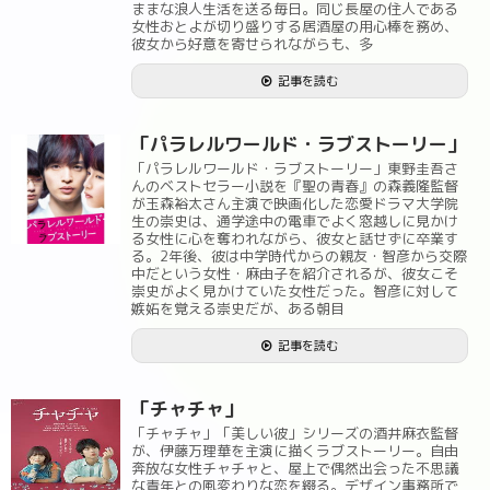
ままな浪人生活を送る毎日。同じ長屋の住人である
女性おとよが切り盛りする居酒屋の用心棒を務め、
彼女から好意を寄せられながらも、多
記事を読む
「パラレルワールド・ラブストーリー」
「パラレルワールド・ラブストーリー」東野圭吾さ
んのベストセラー小説を『聖の青春』の森義隆監督
が玉森裕太さん主演で映画化した恋愛ドラマ大学院
生の崇史は、通学途中の電車でよく窓越しに見かけ
る女性に心を奪われながら、彼女と話せずに卒業す
る。2年後、彼は中学時代からの親友・智彦から交際
中だという女性・麻由子を紹介されるが、彼女こそ
崇史がよく見かけていた女性だった。智彦に対して
嫉妬を覚える崇史だが、ある朝目
記事を読む
「チャチャ」
「チャチャ」「美しい彼」シリーズの酒井麻衣監督
が、伊藤万理華を主演に描くラブストーリー。自由
奔放な女性チャチャと、屋上で偶然出会った不思議
な青年との風変わりな恋を綴る。デザイン事務所で