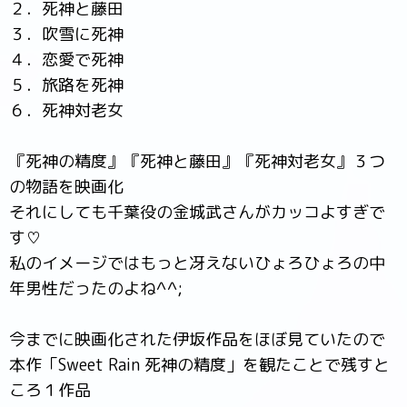
２．死神と藤田
３．吹雪に死神
４．恋愛で死神
５．旅路を死神
６．死神対老女
『死神の精度』『死神と藤田』『死神対老女』３つ
の物語を映画化
それにしても千葉役の金城武さんがカッコよすぎで
す♡
私のイメージではもっと冴えないひょろひょろの中
年男性だったのよね^^;
今までに映画化された伊坂作品をほぼ見ていたので
本作「Sweet Rain 死神の精度」を観たことで残すと
ころ１作品