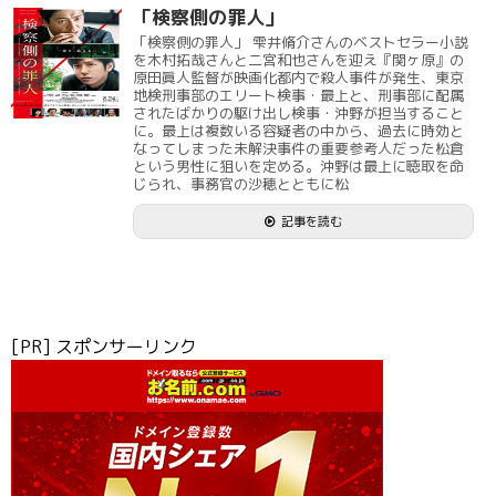
「検察側の罪人」
「検察側の罪人」 雫井脩介さんのベストセラー小説
を木村拓哉さんと二宮和也さんを迎え『関ヶ原』の
原田眞人監督が映画化都内で殺人事件が発生、東京
地検刑事部のエリート検事・最上と、刑事部に配属
されたばかりの駆け出し検事・沖野が担当すること
に。最上は複数いる容疑者の中から、過去に時効と
なってしまった未解決事件の重要参考人だった松倉
という男性に狙いを定める。沖野は最上に聴取を命
じられ、事務官の沙穂とともに松
記事を読む
[PR] スポンサーリンク