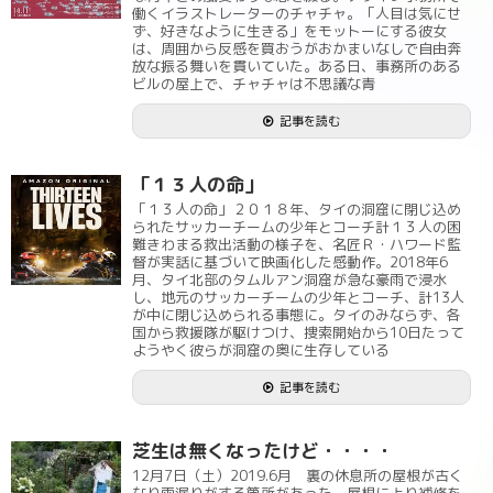
働くイラストレーターのチャチャ。「人目は気にせ
ず、好きなように生きる」をモットーにする彼女
は、周囲から反感を買おうがおかまいなしで自由奔
放な振る舞いを貫いていた。ある日、事務所のある
ビルの屋上で、チャチャは不思議な青
記事を読む
「１３人の命」
「１３人の命」２０１８年、タイの洞窟に閉じ込め
られたサッカーチームの少年とコーチ計１３人の困
難きわまる救出活動の様子を、名匠Ｒ・ハワード監
督が実話に基づいて映画化した感動作。2018年6
月、タイ北部のタムルアン洞窟が急な豪雨で浸水
し、地元のサッカーチームの少年とコーチ、計13人
が中に閉じ込められる事態に。タイのみならず、各
国から救援隊が駆けつけ、捜索開始から10日たって
ようやく彼らが洞窟の奥に生存している
記事を読む
芝生は無くなったけど・・・・
12月7日（土）2019.6月 裏の休息所の屋根が古く