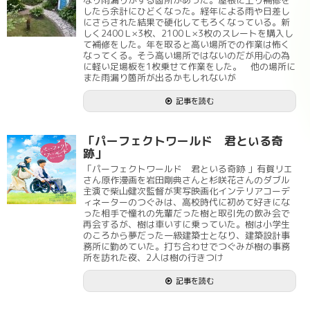
なり雨漏りがする箇所があった。屋根に上り補修を
したら余計にひどくなった。経年による雨や日差し
にさらされた結果で硬化してもろくなっている。新
しく2400Ｌ×3枚、2100Ｌ×3枚のスレートを購入し
て補修をした。年を取ると高い場所での作業は怖く
なってくる。そう高い場所ではないのだが用心の為
に軽い足場板を1枚乗せて作業をした。 他の場所に
また雨漏り箇所が出るかもしれないが
記事を読む
「パーフェクトワールド 君といる奇
跡」
「パーフェクトワールド 君といる奇跡 」有賀リエ
さん原作漫画を岩田剛典さんと杉咲花さんのダブル
主演で柴山健次監督が実写映画化インテリアコーデ
ィネーターのつぐみは、高校時代に初めて好きにな
った相手で憧れの先輩だった樹と取引先の飲み会で
再会するが、樹は車いすに乗っていた。樹は小学生
のころから夢だった一級建築士となり、建築設計事
務所に勤めていた。打ち合わせでつぐみが樹の事務
所を訪れた夜、2人は樹の行きつけ
記事を読む