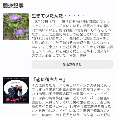
関連記事
生きていたんだ・・・・・
8月12日（月） 暑さにもめげずに前庭のフェン
スではクレマチスが咲いている。相変わらずの暑い
日が続いている。雨は台風10号を待つしかなさそう
だが、どうも広島に来そうで心配している。被害が
なければ良いのだが。 先月の24,25日にガーデン
に迷い込んでいた子猫はその後姿を見せなくなって
いた。まだ小さくてひどく痩せていたので2日間は餌
を与えていた。餌を自分で捕ることが未だ出来ない
のではと心配していた。今朝、裏庭
記事を読む
「恋に落ちたら」
「恋に落ちたら」若く美しいギャングの情婦に恋し
てしまった臆病な刑事の姿を描く恋愛コメディ。シ
カゴ市警の犯行現場処理班の刑事ウェイン・ドビー
は、深夜の現場検証の後、近くのスーパーで強盗に
遭遇し、人質になっていた男の命を救った。翌日相
棒のマイクにドビーは、15年ぶりに銃を持ち震えた
ことを告白した。ドビーは余りに臆病で慎重なこと
から、皮肉をこめて狂犬というニックネームで呼ば