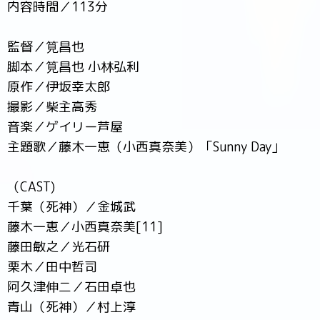
内容時間／113分
監督／筧昌也
脚本／筧昌也 小林弘利
原作／伊坂幸太郎
撮影／柴主高秀
音楽／ゲイリー芦屋
主題歌／藤木一恵（小西真奈美）「Sunny Day」
（CAST)
千葉（死神）／金城武
藤木一恵／小西真奈美[11]
藤田敏之／光石研
栗木／田中哲司
阿久津伸二／石田卓也
青山（死神）／村上淳