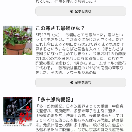
れていた。仕事を休んで帰宅したド
記事を読む
この寒さも最後かな？
3月17日（火） 今朝はとても寒かった。寒いとい
うよりも冷たい。手が直ぐにかじかんでくる。だが
これも今日までで明日からは20℃近くまで気温が上
昇するという。ならばと気合を入れて（ほとんどは
空回りになって止めてしまう）、今年2回目の竹酢液
の100倍の希釈液をバラたちに散布した。これで竹
酢液の散布は終わり、4月からはニームオイルの散布
に代わる。 散布後は裏庭のガゼボの南側の草取り
をした。その間、ノワールが私の周
記事を読む
「多十郎殉愛記」
「多十郎殉愛記」日本映画界きっての重鎮・中島貞
夫監督が、高良健吾、多部未華子を主役に迎え、
「極道の妻たち 決着」以来、長編劇映画としては
２０年ぶりに放った本格ちゃんばら時代劇。時は幕
末。元長州藩士の清川多十郎は、親が残した借金か
ら逃れるために脱藩し、今では京都の貧乏長屋で気