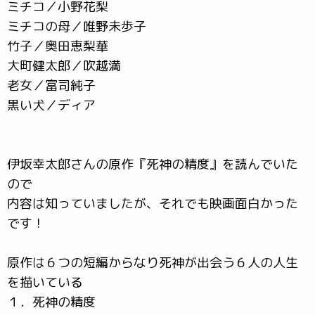
ミチコ／小野花梨
ミチコの母／唯野未歩子
竹子／奥田恵梨華
大町健太郎／吹越満
老女／富司純子
黒い犬／ディア
伊坂幸太郎さんの原作『死神の精度』を読んでいた
ので
内容は知っていましたが、それでも映画面白かった
です！
原作は６つの短編からなり死神が出会う６人の人生
を描いている
１．死神の精度