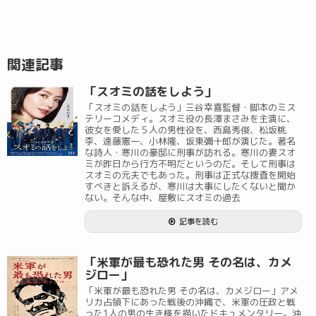
関連記事
「スオミの話をしよう」
「スオミの話をしよう」三谷幸喜監督・脚本のミス
テリーコメディ。スオミ役の長澤まさみを主演に、
彼女を愛した５人の男性役を、西島秀俊、松坂桃
李、遠藤憲一、小林隆、坂東彌十郎が演じた。著名
な詩人・寒川の豪邸に刑事が訪れる。寒川の妻スオ
ミが昨日から行方不明だというのだ。そして刑事は
スオミの元夫でもあった。刑事は正式な捜査を開始
すべきと訴えるが、寒川は大事にしたくないと聞か
ない。そんな中、屋敷にスオミの過去
記事を読む
「米軍が最も恐れた男 その名は、カメ
ジロー」
「米軍が最も恐れた男 その名は、カメジロー」アメ
リカ占領下にあった戦後の沖縄で、米軍の圧政と戦
った1人の男の生き様を描いたドキュメンタリー。沖