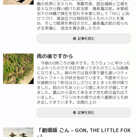
縄の民衆に支えられ、那覇市長、国会議員と立場を
変えながら闘い続けた政治家・瀬長亀次郎。米軍統
治下の沖縄で弾圧を恐れず米軍に対して「NO」と叫
びつづけ、演説会では毎回何万人もの人びとを集
め、そして聴衆を熱狂させた。瀬長亀次郎の知られ
ざる実像と、信念を貫き通したその
記事を読む
雨の後ですから
今朝の6時ごろの様子です。もうちょっと早かった
らよかったのですが日が昇ってきたのでこんな画像
になりました。塀の外では我が家で最も遅いウティ
ガルトフォールが咲き始めています。今週末ぐらい
が満開かな？昨日は久しぶりにまとまった雨が降り
ました。前の川もあっという間に水かさが増してき
ました。裏山から流れて来る水で池も終日溢れ出て
いました。 ブラシの木の傍では赤八重野ばらも咲
き出してきています。玄関の上の
記事を読む
「劇場版 ごん – GON, THE LITTLE FOX
-」