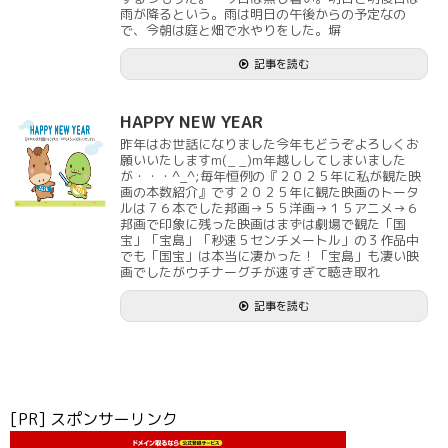
雨が降るという。雨は明日の午後からの予定なの
で、今朝は庭と畑で水やりをした。塀
記事を読む
HAPPY NEW YEAR
昨年はお世話になりました今年もどうぞよろしくお
願いいたしますm(_ _)m年越ししてしまいました
が・・・^_^;毎年恒例の『２０２５年に私が観た映
画の本数紹介』です２０２５年に観た映画のトータ
ルは７６本でした邦画→５５洋画→１５アニメ→６
邦画で印象に残った映画はまずは劇場で観た「国
宝」「宝島」「秒速５センチメートル」の３作品中
でも「国宝」は本当に凄かった！「宝島」も凄い映
画でしたがウチナーグチが速すぎて聴き取れ
記事を読む
[PR] スポンサーリンク