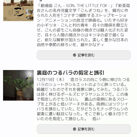
「劇場版 ごん - GON, THE LITTLE FOX -」『新美南
吉さんの名作児童文学「ごんぎつね」を、精巧に作
られた人形を1コマずつ撮影するストップモーショ
ン・アニメーションの技法で映画化。いたずら好き
の小ギツネ・ごんと村の青年・兵十の関係を際立た
せ、ごんの姿もごん自身の視点では擬人化された姿
で、兵十ら人間の視点からはキツネの姿で描くな
ど、新たな解釈が加えられた。美しく豊かな日本の
自然や季節の移ろいを、細やかなディ
記事を読む
裏庭のつるバラの剪定と誘引
12月19日（木） 窓ガラスの向こう側に伸びたつる
バラのシュートがシルエットのように映っている。
綺麗だったのでそれを借景に映してみた。つるバラ
は良く伸びるポールズヒマラヤンムスクだ。この後
で剪定しのでもうない。 裏山の南側にあるスロー
プを上がると低いアーチがある。両側にはツクシイ
バラを誘引していた。だがどちらもテッポウムシの
被害に遭い駄目になった。そこで新しく植え付けて
いたのを剪定して誘引した。 低い
記事を読む