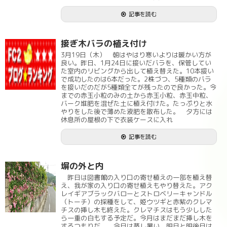
記事を読む
接ぎ木バラの植え付け
3月19日（木） 朝はやはり寒いよりは暖かい方が
良い。昨日、1月24日に接いだバラを、保管してい
た室内のリビングから出して植え替えた。10本接い
で成功したのは6本だった。2株づつ、5種類のバラ
を接いだのだが5種類全てが残ったので良かった。今
までの赤玉小粒のみの土から赤玉小粒、赤玉中粒、
バーク堆肥を混ぜた土に植え付けた。たっぷりと水
やりをした後で薄めた液肥を散布した。 夕方には
休息所の屋根の下で衣装ケースに入れ
記事を読む
塀の外と内
昨日は図書館の入り口の寄せ植えの一部を植え替
え、我が家の入り口の寄せ植えもやり替えた。アク
レイギアブラックバローとストロベリーキャンドル
（トーチ）の採種をして、姫ウツギと赤紫のクレマ
チスの挿し木も終えた。クレマチスはもう少しした
ら一重の白もする予定だ。今月はまだまだ挿し木を
するつもりだ。 今日は蒸し暑い。明日と明後日は