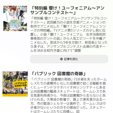
「特別編 響け！ユーフォニアム～アン
サンブルコンテスト～」
「特別編 響け！ユーフォニアム～アンサンブルコン
テスト～」武田綾乃の小説を京都アニメーションの
制作でアニメ化した「響け！ユーフォニアム」シリ
ーズの特別編。TVアニメ第3シリーズの少し前に位
置し、小説「響け！ユーフォニアム 北宇治高校吹
奏楽部のホントの話」から人気エピソードを中編ア
ニメ化した。部活から3年生が抜け、新部長となった
久美子は、アンサンブルコンテスト出場の代表チー
ムを決める校内予選に向けて“調整
記事を読む
「パブリック 図書館の奇跡」
「パブリック 図書館の奇跡」行き場を失ったホーム
レスたちの避難所と化した図書館で起こる騒動を描
くヒューマンドラマオハイオ州シンシナティにある
公共図書館の職員スチュアートは、ホームレスであ
る常連利用者から、今夜は図書館から去らないと告
げられる。大寒波の影響で、路上で凍死者が出る一
方、市の緊急シェルターは満杯で、ホームレスは行
き場がないというのがその理由だった。スチュアー
トはホームレスたちに同情し、図