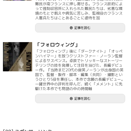
難民が南フランスに押し寄せる。フランス政府によ
って強制収容所に入れられた難民たちは、劣悪な環
境のもとで飢えや病気に苦しみ、監視役のフランス
人憲兵たちはことあるごとに虐待を加
記事を読む
「フォロウィング」
「フォロウィング」後に「ダークナイト」「オッペ
ンハイマー」を放つクリストファー・ノーラン監督
によるサスペンス。卓抜でトリッキーなストーリー
テリングの技を発揮して注目を浴びた、長編デビュ
ー作。『当時まだ20代の俊英ノーランが出身国の英
国で、監督・製作・脚本・編集（共同）・撮影とい
うひとり5役を兼任し、本作で念願の長編デビュー。
一躍世界中の評判を呼んだ、続く「メメント」に先
駆けた本作でも物語の中の時間軸
記事を読む