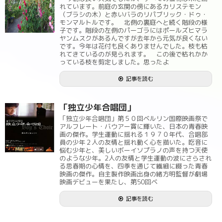
れています。前庭の玄関の傍にあるカリステモン
（ブラシの木）と赤いバラのリパブリック・ドゥ・
モンマルトルです。 北側の裏庭へと続く階段の様
子です。階段の左側のパーゴラにはポールズヒマラ
ヤンムスクがあるんですが去年から元気が良くない
です。今年は花付も良くありませんでした。枝も枯
れてきているのが見られます。 この後で枯れかか
っている枝を剪定しました。思ったよ
記事を読む
「独立少年合唱団」
「独立少年合唱団」第５０回ベルリン国際映画祭で
アルフレート・バウアー賞に輝いた、日本の青春映
画の傑作。学生運動に揺れる１９７０年代、合唱部
員の少年２人の友情と揺れ動く心を描いた。吃音に
悩む少年と、美しいボーイソプラノの声を持つ天使
のような少年。2人の友情と学生運動の波にさらされ
る思春期の心情を、四季を通じて繊細に綴った青春
映画の傑作。自主製作映画出身の緒方明監督が劇場
映画デビューを果たし、第50回ベ
記事を読む