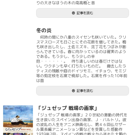
りの大きなほうの木の南高梅と昔
記事を読む
冬の炎
何時の間にか八重のスイセンも咲いていた。クリ
スマスローズも日ごとにその花数を増してきた。梅
も咲き出したし、土佐ミズキ、沈丁花もつぼみが膨
らんできている。春に向かっているのは確実のよう
である。もう少し、もう少しの辛
抱・・・・・・。 待ち遠しいのは春だけではな
い。ワクチンも早く打ちたいものだ。 撤去したラ
ティスの残骸や庭のドイツモミ、イチョウ、モミジ
等の剪定枝を石窯で焼却した。石窯を作った10年前
は面
記事を読む
「ジュゼップ 戦場の画家」
「ジュゼップ 戦場の画家」２０世紀の激動の時代を
生き抜いたスペイン出身の画家、Ｊ・バルトリ。彼
の波乱の人生をアニメ映画化し、第４６回仏セザー
ル賞長編アニメーション賞などを受賞した感動作
1939年2月。スペイン内戦の戦火から逃れた大勢の