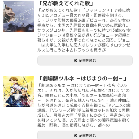
「兄が教えてくれた歌」
「兄が教えてくれた歌」「ノマドランド」で後に第
９３回アカデミー賞の作品賞・監督賞を制する、
Ｃ・ジャオ監督の長編映画デビュー作。ある少女の
視点から、米国の先住民の群像を見つめた意欲作。
サウスダコタ州。先住民をルーツに持つ13歳の少女
ジャショーンは高校卒業が近い兄ジョニーや母親と
暮らすが、父親が火事で亡くなったと知る。ジョニ
ーは大学に入学した恋人オレリアが暮らすロサンゼ
ルスに行こうと中古トラックを買うが
記事を読む
「劇場版ツルネ －はじまりの一射－」
「劇場版ツルネ －はじまりの一射－」弦音〈ツル
ネ〉。それは、矢が放たれた時に響く“はじまり”の
音。綾野ことこの小説「ツルネ－風舞高校弓道部
－」を原作に、弦音に魅入られた少年・湊と仲間た
ちが弓道を通じて成長する様を綴ったTVアニメの劇
場版。TVシリーズ第1期に新規カットを加えて再構
成した。弓引きの病「早気」にかかり、弓道から身
を引いていた湊、ある理由で湊への贖罪意識を抱く
親友・静弥、湊を指導しながら、師への
記事を読む