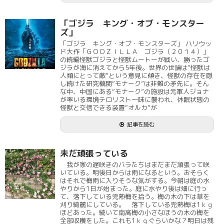
「ゴジラ キング・オブ・モンスター
ズ」
「ゴジラ キング・オブ・モンスターズ」 ハリウッ
ド大作「ＧＯＤＺＩＬＬＡ ゴジラ（２０１４）」
の続編怪獣ゴジラと怪獣ムートーが戦い、勝ったゴ
ジラが海に消えてから5年後。世界の世論は“怪獣は
人類にとって敵”という意見に傾き、怪獣の存在を隠
し続けた研究機関“モナーク”は非難の矛先に。そん
な中、中国にある“モナーク”の施設は元軍人ジョナ
が率いる環境テロリスト一味に襲われ、休眠状態の
怪獣と交信できる装置“オルカ”が
記事を読む
未だ頑張っている
我が家の遅咲きのバラたちはまだまだ頑張って咲
いている。明後日からは雨になるという。おそらく
はそれで梅雨に入りそうな気がする。今朝は庭の水
やりから1日が始まった。庭に水やり後は畑に行っ
て、落下している完熟梅を拾う。梅の木の下は草を
刈り綺麗にしている。 落下している完熟梅は1ｋｇ
ほどあった。続いて南高梅の小さなほうの木の梅を
全部収穫をした。これも1ｋｇぐらいかな？明日は残