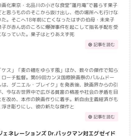
画化東京・北品川の小さな食堂“蓮月庵”で暮らす果子
だと思うもののそこから抜け出し、他の場所へも行けな
いた。そこへ18年前に亡くなったはずの伯母・未来子
果子が赤ん坊のころに爆弾事件を起こして指名手配を受
になっていた。果子はとりあえず死
記事を読む
「ケス」「麦の穂をゆらす風」ほか、数々の傑作で知ら
、ローチ監督。第69回カンヌ国際映画祭のパルムドー
しは、ダニエル・ブレイク」を発表後、映画界からの引
が、今なお世界中で広がる貧富の格差や社会の矛盾を目
えを改め、本作の映画作りに着手。新自由主義経済がも
く浮き彫りにし、彼の新たな傑作と
記事を読む
ェネレーションズ Dr.パックマン対エグゼイド