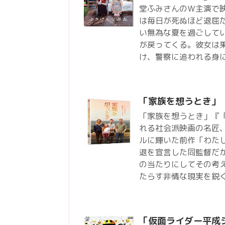
堂ふみさんのＷ主演で映
は毎日が死ぬほど退屈
い無為な夏を過ごして
が戻ってくる。彼女は
け、警察に追われる身
「家族を想うとき」
「家族を想うとき」『
れる社会派映画の名匠
ルに輝いた前作「わた
退を宣言した同監督だ
の当たりにしてその考
たらす非情な現実を鋭
「仮面ライダー平成ジ