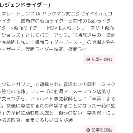
thレジェンドライダー」
レーションズ Dr.パックマン対エグゼイド&amp;ゴ
ドライダー」最新作の仮面ライダーと前作の仮面ライダ
ダー×仮面ライダー MOVIE大戦」シリーズが「仮面
ーションズ」としてパワーアップ。当時放送中の「仮面
と完結間もない「仮面ライダーゴースト」の登場人物を
ウィザード、仮面ライダー鎧武、仮面ライ
記事を読む
刊少年マガジン」で連載された春場ねぎの同名コミック
五等分の花嫁」シリーズの劇場アニメーション落第寸
少女五つ子を、アルバイト家庭教師として「卒業」まで
郎。女優に専念するため休学することになった一花の勉
祭」の準備に励む風太郎と、後悔のない「学園祭」にし
り切る四葉。目まぐるしい日々が過
記事を読む