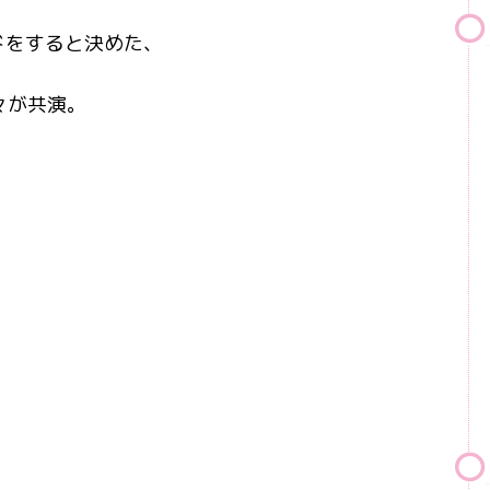
ドをすると決めた、
。
々が共演。