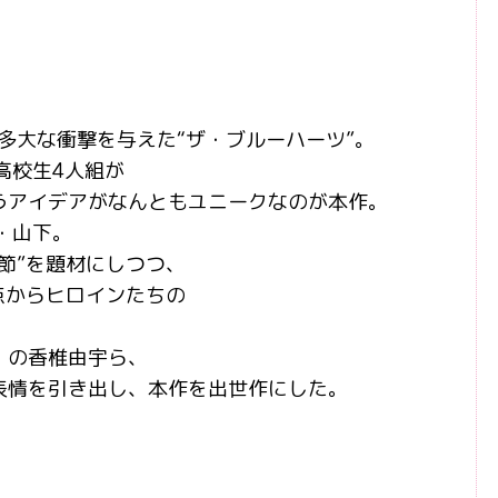
に多大な衝撃を与えた“ザ・ブルーハーツ”。
高校生4人組が
うアイデアがなんともユニークなのが本作。
・山下。
節”を題材にしつつ、
点からヒロインたちの
。
」の香椎由宇ら、
表情を引き出し、本作を出世作にした。