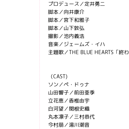
プロデュース／定井勇二
脚本／向井康介
脚本／宮下和雅子
脚本／山下敦弘
撮影／池内義浩
音楽／ジェームズ・イハ
主題歌／THE BLUE HEARTS「
（CAST)
ソン／ペ・ドゥナ
山田響子／前田亜季
立花恵／香椎由宇
白河望／関根史織
丸本凛子／三村恭代
今村萠／湯川潮音