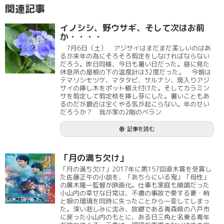
関連記事
イノシシ、野ウサギ、そして次はお前
か・・・・
7月6日（土） アジサイはまだまだ美しいのはあ
るが来年の為にそろそろ剪定をしなければならない
だろう。昨日同様、今日も暑い日だった。昼に見た
休息所の屋根の下の温度計は32度だった。 今朝は
テマリシモツケ、マタタビ、サルナシ、斑入りアジ
サイの挿し木をポット植え付けた。そしてカラミン
サを剪定して剪定枝を挿し芽にした。暑いこともあ
るのだが最近は全くやる気が起こらない。年のせい
だろうか？ 我が家の2階のベラン
記事を読む
「月の満ち欠け」
「月の満ち欠け」2017年に第157回直木賞を受賞し
た佐藤正午の小説を、「あちらにいる鬼」「母性」
の廣木隆一監督が映画化。仕事も家庭も順調だった
小山内の幸せな日常は、不慮の事故で愛する妻・梢
と娘の瑠璃を同時に失ったことから一変してしまっ
た。深い悲しみに沈み、故郷である青森県の八戸市
に戻った小山内のもとに、ある日三角と名乗る青年