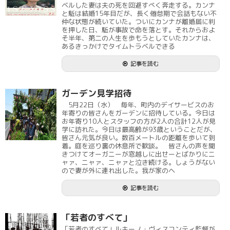
ベルした妻は夫の死を回避すべく奔走する。カンナ
と駈は結婚15年目だが、長く倦怠期で会話もない不
仲な状態が続いていた。ついにカンナが離婚届に判
を押した日、駈が事故で命を落とす。それからおよ
そ半年、第二の人生を歩もうとしていたカンナは、
あるきっかけでタイムトラベルできる
記事を読む
ガーデン見学招待
5月22日（水） 毎年、町内のデイサービスのお
年寄りの皆さんをガーデンに招待している。今日は
お年寄り10人とスタッフの方が2人の合計12人が見
学に訪れた。今日は最高齢が93歳ということだが、
皆さん元気が良い。数百メートルの距離を歩いて到
着。庭を巡り裏の休息所で歓談。 皆さんの声を聞
きつけてオーガニーが窓越しに出せーとばかりにニ
ャァ、ニャァ、ニャァと泣き続ける。しょうがない
ので妻が外に連れ出した。我が家のヘ
記事を読む
「若者のすべて」
「若者のすべて」ルキーノ・ヴィスコンティ監督が