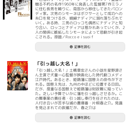
贈る不朽の名作1960年に発表した監督第7作ミラノ
に住む長男を頼りに、南部から移住してきたパロン
ディ家。次男のシモーネはボクサーとして成功への
糸口を見つけるが、娼婦ナディアに溺れ落ちぶれて
いく。ある時、三男のロッコも偶然にナディアと知
り合い、ロッコとナディアは惹かれあっていくが、2
人の関係に嫉妬したシモーネによって悲劇が引き起
こされる。原題／Rocco e i suoi f
記事を読む
「引っ越し大名！」
「引っ越し大名！」土橋章宏さんの小説を星野源さ
ん主演で犬童一心監督が映画化した時代劇コメディ
江戸時代。あるとき、姫路藩に国替えの命令が下さ
れる。国替え先は、九州の中ほどに位置する日田。
だが、度重なる国替えで姫路藩は財政難に陥ってい
た。乏しい予算でいかに藩を引っ越しさせるか。こ
の難事業の責任者・引っ越し奉行を任されたのは、
人付き合いが苦手な城の書庫番・片桐春之介。見識
を見込まれての抜擢だが、春之介は
記事を読む