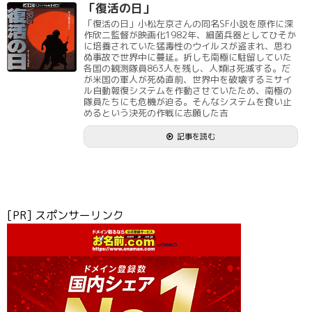
「復活の日」
「復活の日」小松左京さんの同名SF小説を原作に深
作欣二監督が映画化1982年、細菌兵器としてひそか
に培養されていた猛毒性のウイルスが盗まれ、思わ
ぬ事故で世界中に蔓延。折しも南極に駐留していた
各国の観測隊員863人を残し、人類は死滅する。だ
が米国の軍人が死ぬ直前、世界中を破壊するミサイ
ル自動報復システムを作動させていたため、南極の
隊員たちにも危機が迫る。そんなシステムを食い止
めるという決死の作戦に志願した吉
記事を読む
[PR] スポンサーリンク