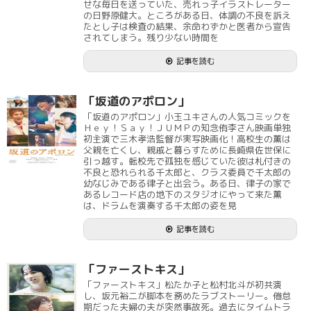
せな毎日を送っていた、売れっ子イラストレーター
の日野原健大。ところがある日、体調の不良を訴え
たとし子は検査の結果、余命わずかと医者から宣告
されてしまう。残り少ない時間を
記事を読む
「坂道のアポロン」
「坂道のアポロン」小玉ユキさんの人気コミックを
Ｈｅｙ！Ｓａｙ！ＪＵＭＰの知念侑李さん映画単独
初主演で三木孝浩監督が実写映画化！高校生の薫は
父親を亡くし、親戚と暮らすために長崎県佐世保に
引っ越す。転校先で孤独を感じていた彼は札付きの
不良と恐れられる千太郎と、クラス委員で千太郎の
幼なじみである律子と出会う。ある日、律子の家で
あるレコード店の地下のスタジオにやって来た薫
は、ドラムを演奏する千太郎の姿を見
記事を読む
「ファーストキス」
「ファーストキス」松たか子と松村北斗が初共演
し、坂元裕二が脚本を務めたラブストーリー。倦怠
期だった夫婦の夫が突然事故死。過去にタイムトラ