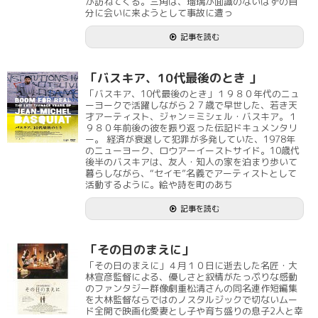
が訪ねてくる。三角は、瑠璃が面識のないはずの自
分に会いに来ようとして事故に遭っ
記事を読む
「バスキア、10代最後のとき 」
「バスキア、10代最後のとき」１９８０年代のニュ
ーヨークで活躍しながら２７歳で早世した、若き天
才アーティスト、ジャン＝ミシェル・バスキア。１
９８０年前後の彼を振り返った伝記ドキュメンタリ
ー。 経済が衰退して犯罪が多発していた、1978年
のニューヨーク、ロウアーイーストサイド。10歳代
後半のバスキアは、友人・知人の家を泊まり歩いて
暮らしながら、“セイモ”名義でアーティストとして
活動するように。絵や詩を町のあち
記事を読む
「その日のまえに」
「その日のまえに」４月１０日に逝去した名匠・大
林宣彦監督による、優しさと叙情がたっぷりな感動
のファンタジー群像劇重松清さんの同名連作短編集
を大林監督ならではのノスタルジックで切ないムー
ド全開で映画化愛妻とし子や育ち盛りの息子2人と幸