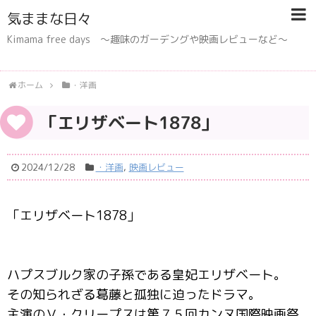
気ままな日々
Kimama free days 〜趣味のガーデングや映画レビューなど〜
ホーム
・洋画
「エリザベート1878」
2024/12/28
・洋画
,
映画レビュー
「エリザベート1878」
ハプスブルク家の子孫である皇妃エリザベート。
その知られざる葛藤と孤独に迫ったドラマ。
主演のＶ・クリープスは第７５回カンヌ国際映画祭