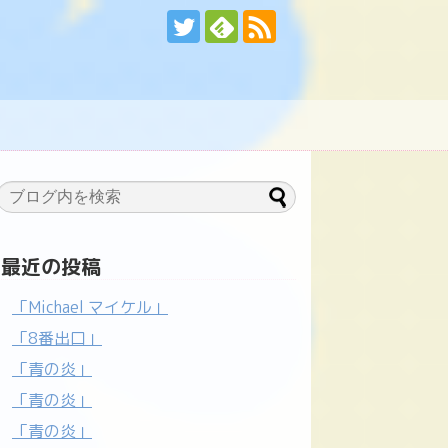
最近の投稿
「Michael マイケル」
「8番出口」
「青の炎」
「青の炎」
「青の炎」