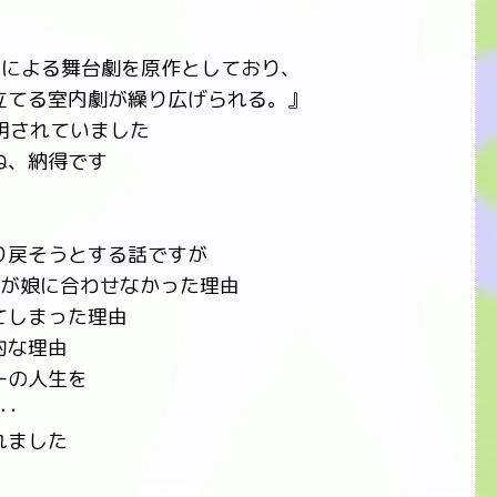
ーによる舞台劇を原作としており、
立てる室内劇が繰り広げられる。』
説明されていました
ね、納得です
り戻そうとする話ですが
妻が娘に合わせなかった理由
てしまった理由
的な理由
ーの人生を
･
れました