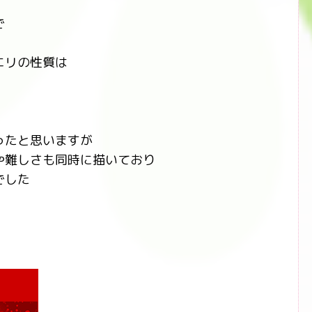
で
エリの性質は
）
ったと思いますが
や難しさも同時に描いており
でした