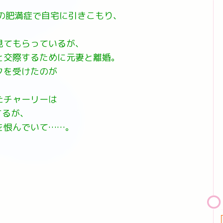
の肥満症で自宅に引きこもり、
見てもらっているが、
と交際するために元妻と離婚。
クを受けたのが
たチャーリーは
するが、
を恨んでいて……。