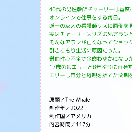
40代の男性教師チャーリーは重度
オンラインで仕事をする毎日。
唯一の友人の看護師リズに面倒を
実はチャーリーはリズの兄アラン
そんなアランが亡くなってショッ
引きこもり生活の原因だった。
鬱血性心不全で余命わずかになっ
17歳の娘エリーと8年ぶりに再会
エリーは自分と母親を捨てた父親
原題／The Whale
制作年／2022
制作国／アメリカ
内容時間／117分