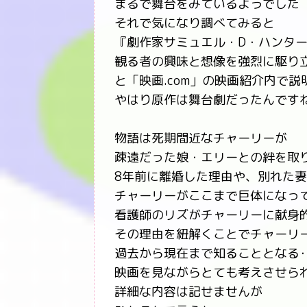
まるで舞台をみているようでした
それで気になり調べてみると
『劇作家サミュエル・D・ハンタ
観る者の興味と想像を強烈に駆り
と「映画.com」の映画紹介内で
やはり原作は舞台劇だったんです
物語は死期間近なチャーリーが
疎遠だった娘・エリーとの絆を取
8年前に離婚した理由や、別れた
チャーリーがここまで巨体になっ
看護師のリズがチャーリーに献身
その理由を紐解くことでチャーリ
過去から現在まで知ることとなる･･
映画を見ながらとても考えさせら
詳細な内容は記せませんが