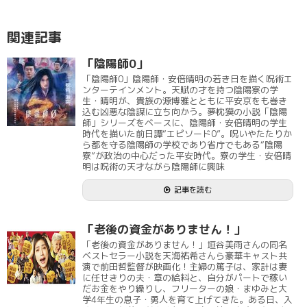
関連記事
「陰陽師0」
「陰陽師0」陰陽師・安倍晴明の若き日を描く呪術エ
ンターテインメント。天賦の才を持つ陰陽寮の学
生・晴明が、貴族の源博雅とともに平安京をも巻き
込む凶悪な陰謀に立ち向かう。夢枕獏の小説「陰陽
師」シリーズをベースに、陰陽師・安倍晴明の学生
時代を描いた前日譚“エピソード0”。呪いやたたりか
ら都を守る陰陽師の学校であり省庁でもある“陰陽
寮”が政治の中心だった平安時代。寮の学生・安倍晴
明は呪術の天才ながら陰陽師に興味
記事を読む
「老後の資金がありません！」
「老後の資金がありません！」垣谷美雨さんの同名
ベストセラー小説を天海祐希さんら豪華キャスト共
演で前田哲監督が映画化！主婦の篤子は、家計は妻
に任せきりの夫・章の給料と、自分がパートで稼い
だお金をやり繰りし、フリーターの娘・まゆみと大
学4年生の息子・勇人を育て上げてきた。ある日、入