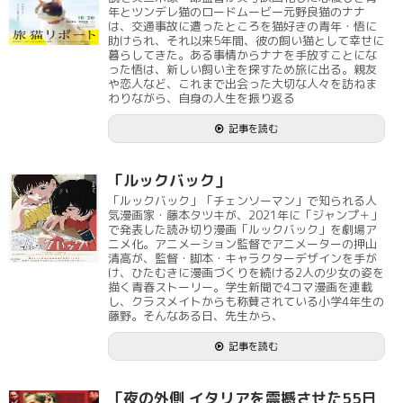
年とツンデレ猫のロードムービー元野良猫のナナ
は、交通事故に遭ったところを猫好きの青年・悟に
助けられ、それ以来5年間、彼の飼い猫として幸せに
暮らしてきた。ある事情からナナを手放すことにな
った悟は、新しい飼い主を探すため旅に出る。親友
や恋人など、これまで出会った大切な人々を訪ねま
わりながら、自身の人生を振り返る
記事を読む
「ルックバック」
「ルックバック」「チェンソーマン」で知られる人
気漫画家・藤本タツキが、2021年に「ジャンプ＋」
で発表した読み切り漫画「ルックバック」を劇場ア
ニメ化。アニメーション監督でアニメーターの押山
清高が、監督・脚本・キャラクターデザインを手が
け、ひたむきに漫画づくりを続ける2人の少女の姿を
描く青春ストーリー。学生新聞で4コマ漫画を連載
し、クラスメイトからも称賛されている小学4年生の
藤野。そんなある日、先生から、
記事を読む
「夜の外側 イタリアを震撼させた55日