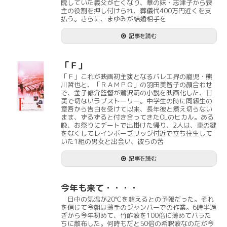
院していた義父が亡くなり、章の妹・志津子から喪
主の役割を押し付けられ、葬儀代400万円近くを支
払う。さらに、まゆみが結婚相手を
記事を読む
「Ｆ」
「Ｆ」これが映画初主演となるバレエ界の寵児・熊
川哲也と、「ＲＡＭＰＯ」の羽田美智子の顔合わせ
で、金子修介監督が鷺沢萌の小説を映画化した、甘
美で切ないラブストーリー。中学生の時に同級生の
章吾から告白を受けて以来、長年彼と煮え切らない
まま、ずるずると付き合ってきたOLのヒカル。ある
晩、お祭りにデートで出掛けた帰り、2人は、車の鍵
をなくしてレインボーブリッジ付近で立ち往生して
いた1組の男女と出会い、彼らの苦
記事を読む
今年も来て・・・・
日中の気温が20℃を超えるとの予報だった。それ
を信じて今朝は薄手のジャンバーでの作業。6時半過
ぎから今年初めて、竹酢液を100倍に薄めてバラた
ちに散布した。何時もだと50倍の希釈液なのだが今