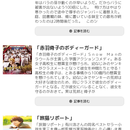
年はバラの芽が動くのが早いようだ。だからバラに
被害が出ないよう100倍にした。 明け方はやはり
寒かったので途中で厚手のジャンバーに着替えた。
庭、図書館の鉢、畑に置いている鉢全ての散布が終
わったのは2時間後だった。 このシ
記事を読む
「赤羽骨子のボディーガード」
「赤羽骨子のボディーガード」Ｓｎｏｗ Ｍａｎの
ラウールが主演した学園アクションコメディ。ある
女子高校生に懸賞金が懸けられ、幼なじみのヤンキ
ーがクラスメートとなって彼女を仲間たちと守る！
高校生の骨子は、とある事情から100億円の懸賞金
を懸けられてしまう。幼なじみでヤンキーの荒邦は
大好きな彼女のため、同じクラスで彼女のボディー
ガードとなる。だが彼女にバレることなく、彼女を
守るのがおきて。実は荒邦と骨子が
記事を読む
「旅猫リポート」
「旅猫リポート」有川浩さんの同名ベストセラー小
説を実三木康一郎監督が実写映画化した心優しき青