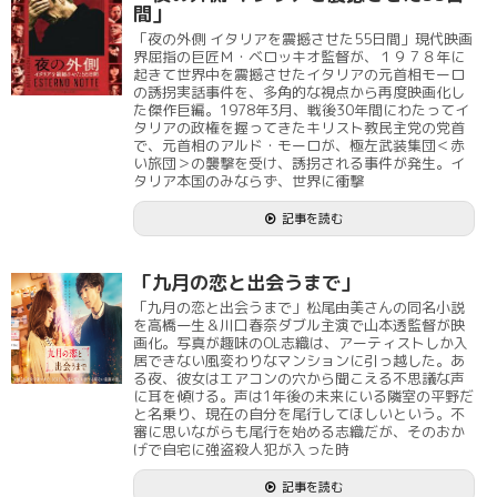
間」
「夜の外側 イタリアを震撼させた55日間」現代映画
界屈指の巨匠Ｍ・ベロッキオ監督が、１９７８年に
起きて世界中を震撼させたイタリアの元首相モーロ
の誘拐実話事件を、多角的な視点から再度映画化し
た傑作巨編。1978年3月、戦後30年間にわたってイ
タリアの政権を握ってきたキリスト教民主党の党首
で、元首相のアルド・モーロが、極左武装集団＜赤
い旅団＞の襲撃を受け、誘拐される事件が発生。イ
タリア本国のみならず、世界に衝撃
記事を読む
「九月の恋と出会うまで」
「九月の恋と出会うまで」松尾由美さんの同名小説
を高橋一生＆川口春奈ダブル主演で山本透監督が映
画化。写真が趣味のOL志織は、アーティストしか入
居できない風変わりなマンションに引っ越した。あ
る夜、彼女はエアコンの穴から聞こえる不思議な声
に耳を傾ける。声は1年後の未来にいる隣室の平野だ
と名乗り、現在の自分を尾行してほしいという。不
審に思いながらも尾行を始める志織だが、そのおか
げで自宅に強盗殺人犯が入った時
記事を読む