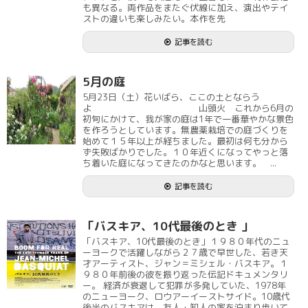
も異なる。両作品をまたぐ伏線に加え、演出やテイ
ストの違いも楽しみたい。本作を先
記事を読む
5月の庭
5月23日（土）花いばら、ここの土とならう
よ 山頭火 これから6月の
初旬にかけて、我が家の庭は1年で一番華やかな景色
を作ろうとしています。無農薬栽培での庭づくりを
始めて１５年以上が経ちました。最初は何も分から
ず失敗ばかりでした。１０年近くになってやっと落
ち着いた庭になってきたのかなと思います。 ...
記事を読む
「バスキア、10代最後のとき 」
「バスキア、10代最後のとき」１９８０年代のニュ
ーヨークで活躍しながら２７歳で早世した、若き天
才アーティスト、ジャン＝ミシェル・バスキア。１
９８０年前後の彼を振り返った伝記ドキュメンタリ
ー。 経済が衰退して犯罪が多発していた、1978年
のニューヨーク、ロウアーイーストサイド。10歳代
後半のバスキアは、友人・知人の家を泊まり歩いて