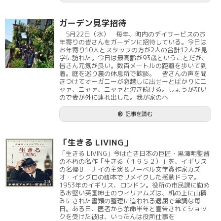
ガーデン見学招待
5月22日（水） 毎年、町内のデイサービスのお
年寄りの皆さんをガーデンに招待している。今日は
お年寄り10人とスタッフの方が2人の合計12人が見
学に訪れた。今日は最高齢が93歳ということだが、
皆さん元気が良い。数百メートルの距離を歩いて到
着。庭を巡り裏の休息所で歓談。 皆さんの声を聞
きつけてオーガニーが窓越しに出せーとばかりにニ
ャァ、ニャァ、ニャァと泣き続ける。しょうがない
ので妻が外に連れ出した。我が家のヘ
記事を読む
「生きる LIVING」
「生きる LIVING」今は亡き日本の巨匠・黒澤明監督
の不朽の名作「生きる（１９５２）」を、イギリス
の名優Ｂ・ナイの主演＆ノーベル文学賞作家カズ
オ・イシグロの脚本でリメイクした感動ドラマ。
1953年のイギリス、ロンドン。役所の市民課に勤め
るお堅い英国紳士のウィリアムズは、机の上に山積
みにされた書類の整理に追われる退屈で単調な毎
日。ある日、医者から余命半年と宣告されてショッ
クを受けた彼は、いったんは役所仕事を