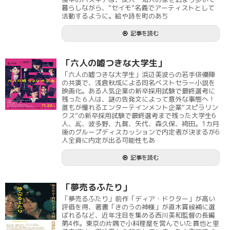
暮らしながら、“セイモ”名義でアーティストとして
活動するように。絵や詩を町のあち
記事を読む
「六人の嘘つきな大学生」
「六人の嘘つきな大学生」浜辺美波らの若手俳優陣
の共演で、浅倉秋成による同名ベストセラー小説を
映画化。ある人気企業の新卒採用試験で最終選考に
残った６人は、謎の告発文によって意外な事態へ！
誰もが憧れるエンターテインメント企業“スピラリン
クス”の新卒採用試験で最終選考まで残った大学生6
人、嶌、波多野、九賀、矢代、森久保、袴田。1カ月
後のグループディスカッションで内定者が決まるが6
人全員に内定が出る可能性もあ
記事を読む
「夢売るふたり」
「夢売るふたり」前作「ディア・ドクター」が高い
評価を得、著書「きのうの神様」が直木賞候補に選
ばれるなど、近年注目を集める西川美和監督の長編
第4作。東京の片隅で小料理屋を営んでいた貫也と里