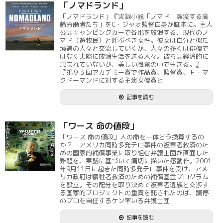
「ノマドランド」
「ノマドランド」『実録小説「ノマド：漂流する高
齢労働者たち」をC・ジャオ監督自身が脚本に。主人
公はキャンピングカーで各地を放浪する、現代のノ
マド（遊牧民）と呼ぶべき女性。彼女は自分と似た
境遇の人々と交流していくが、人々の多くは俳優で
はなく実際に放浪生活を送る人々。彼らは経済的に
恵まれていないが、美しい風景の中で生きる。』
『第９３回アカデミー賞で作品賞、監督賞、Ｆ・マ
クドーマンドに対する主演女優賞と
記事を読む
「ワース 命の値段」
「ワース 命の値段」人の命を一体どう換算するの
か？ アメリカ同時多発テロ事件の被害者救済のた
めの国家的補償事業に取り組む弁護士団が直面した
難題を、実話に基づいて痛切に描いた感動作。2001
年9月11日に起きた同時多発テロ事件を受け、アメ
リカ政府は犠牲者救済のための補償基金プログラム
を設立。その配分を取り決めて被害者遺族と交渉す
る国家的プロジェクトの重責を託されたのは、調停
のプロを自任するケン率いる弁護士団
記事を読む