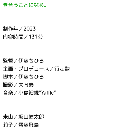
き合うことになる。
制作年／2023
内容時間／131分
監督／伊藤ちひろ
企画・プロデュース／行定勲
脚本／伊藤ちひろ
撮影／大内泰
音楽／小島裕規“Yaffle”
未山／坂口健太郎
莉子／齋藤飛鳥