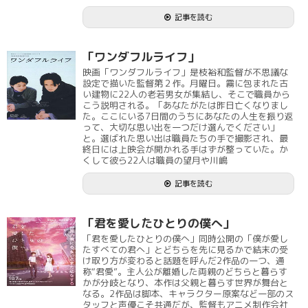
記事を読む
「ワンダフルライフ」
映画「ワンダフルライフ」是枝裕和監督が不思議な
設定で描いた監督第２作。月曜日。霧に包まれた古
い建物に22人の老若男女が集結し、そこで職員から
こう説明される。「あなたがたは昨日亡くなりまし
た。ここにいる7日間のうちにあなたの人生を振り返
って、大切な思い出を一つだけ選んでください」
と。選ばれた思い出は職員たちの手で撮影され、最
終日には上映会が開かれる手はずが整っていた。か
くして彼ら22人は職員の望月や川嶋
記事を読む
「君を愛したひとりの僕へ」
「君を愛したひとりの僕へ」同時公開の「僕が愛し
たすべての君へ」とどちらを先に見るかで結末の受
け取り方が変わると話題を呼んだ2作品の一つ、通
称“君愛”。主人公が離婚した両親のどちらと暮らす
かが分岐となり、本作は父親と暮らす世界が舞台と
なる。2作品は脚本、キャラクター原案など一部のス
タッフと声優こそ共通だが、監督もアニメ制作会社