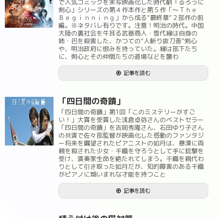
で人気コミックを実写映画化した時代劇「るろうに
剣心」シリーズの第４作本作と第５作「～Ｔｈｅ
Ｂｅｇｉｎｎｉｎｇ」から成る“最終章”２部作の前
編。※ネタバレ有りです。注意！明治の時代。中国
大陸の裏社会を牛耳る武器商人・雪代縁は自身の
姉・巴を殺害した、かつての“人斬り抜刀斎”剣心
や、明治政府に恨みを持っていた。縁は部下たち
に、剣心とその仲間たちの道場などを襲わ
記事を読む
「四日間の奇蹟」
「四日間の奇蹟」第1回「このミステリーがすご
い！」大賞を受賞した浅倉卓弥さんのベストセラー
「四日間の奇蹟」を吉岡秀隆さん、石田ゆり子さん
の共演で佐々部監督が映画化した感動のファンタジ
ー将来を嘱望されたピアニストの如月は、暴漢に両
親を殺された少女・千織を守ろうとして手に銃撃を
受け、演奏家生命を絶たれてしまう。千織を親代わ
りとして引き取った如月だが、知的障害のある千織
がピアノに類いまれな才能を持つこと
記事を読む