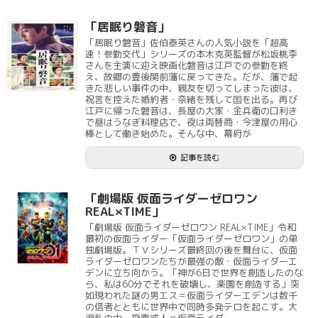
「居眠り磐音」
「居眠り磐音」佐伯泰英さんの人気小説を「超高
速！参勤交代」シリーズの本木克英監督が松坂桃李
さんを主演に迎え映画化磐音は江戸での参勤を終
え、故郷の豊後関前藩に戻ってきた。だが、藩で起
きた悲しい事件の中、親友を切ってしまった彼は、
祝言を控えた婚約者・奈緒を残して国を出る。再び
江戸に帰った磐音は、長屋の大家・金兵衛の口利き
で昼はうなぎ料理店で、夜は両替商・今津屋の用心
棒として働き始めた。そんな中、幕府が
記事を読む
「劇場版 仮面ライダーゼロワン
REAL×TIME」
「劇場版 仮面ライダーゼロワン REAL×TIME」令和
最初の仮面ライダー「仮面ライダーゼロワン」の単
独劇場版。ＴＶシリーズ最終回の後を舞台に、仮面
ライダーゼロワンたちが最強の敵・仮面ライダーエ
デンに立ち向かう。「神が6日で世界を創造したのな
ら、私は60分でそれを破壊し、楽園を創造する」突
如現われた謎の男エス＝仮面ライダーエデンは数千
の信者とともに世界中で同時多発テロを起こす。大