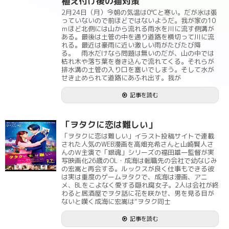
植え付け後の猫対策
2月24日（月）今朝の気温は0℃と寒い。だが氷は張
っていないので前ほどではないようだ。我が家の10
ｍほど北側には山から流れる雨水を川に流す側溝が
ある。最後は土管の中を通り道路を横切って川に流
れる。最近は豪雨に近い激しい雨がたびたび降
る。 雨水だけなら問題は無いのだが、山の中では
枯れ木や落ち葉を巻き込んで流れてくる。それらが
排水溝の土管の入り口を塞いでしまう。そして水が
せき止められて道路にあふれ出す。我が
記事を読む
「ヲタクに恋は難しい」
「ヲタクに恋は難しい」イラスト投稿サイトで連載
された人気のWEB漫画を高畑充希さんと山崎賢人さ
んのＷ主演で「銀魂」シリーズの福田雄一監督が実
写映画化26歳のOL・成海は転職先の会社で幼なじみ
の宏嵩と再会する。ルックスが良く仕事もできる彼
は実は重度のゲームヲタクで、成海は漫画、アニ
メ、BLをこよなく愛する隠れ腐女子。2人は会社が終
わると居酒屋でヲタ話に花を咲かせ、男を見る目が
ないと嘆く成海に宏嵩は“ヲタク同士
記事を読む