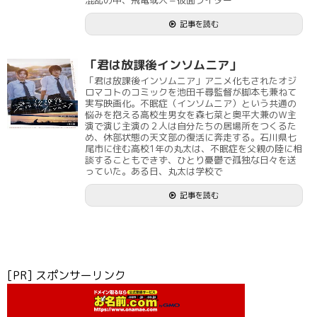
混乱の中、飛電或人＝仮面ライダー
記事を読む
「君は放課後インソムニア」
「君は放課後インソムニア」アニメ化もされたオジ
ロマコトのコミックを池田千尋監督が脚本も兼ねて
実写映画化。不眠症（インソムニア）という共通の
悩みを抱える高校生男女を森七菜と奥平大兼のＷ主
演で演じ主演の２人は自分たちの居場所をつくるた
め、休部状態の天文部の復活に奔走する。石川県七
尾市に住む高校1年の丸太は、不眠症を父親の陸に相
談することもできず、ひとり憂鬱で孤独な日々を送
っていた。ある日、丸太は学校で
記事を読む
[PR] スポンサーリンク