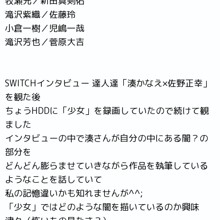
牧瀬光／新田真剣佑
滝沢紫織／佐藤玲
小倉一樹／児嶋一哉
滝沢芳也／菅原大吉
SWITCHインタビュー 達人達「湊かなえ×佐野正幸」
を観た後
ちょうHDDに「少女」を録画していたので続けて観
ました
インタビューの中で湊さんが自分の中にある闇？の
部分を
どんどん膨らませていきながら作品を執筆している
ようなことを話していて
私の記憶違いかも知れませんが^^;
「少女」ではどのような闇を描いているのか興味