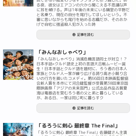
居できない風変わりなマンションに引っ越した。あ
る夜、彼女はエアコンの穴から聞こえる不思議な声
に耳を傾ける。声は1年後の未来にいる隣室の平野だ
と名乗り、現在の自分を尾行してほしいという。不
審に思いながらも尾行を始める志織だが、そのおか
げで自宅に強盗殺人犯が入った時
記事を読む
「みんなおしゃべり」
「みんなおしゃべり」消滅危機言語同士が対立！？
日本手話×クルド語史上初の言語大合戦ムービー誕
生！日本手話とクルド語を題材に、ろう者の日本人
家族とクルド人一家が繰り広げる誇り高き小競り合
いの行方を描いたコメディ。第66回日本映画監督協
会新人賞を本作にて河合健監督が受賞第38回東京国
際映画祭「アジアの未来部門」公式出品作品古賀夏
海は電器店を営むろう者の父と弟と暮らしている
が、ある日、一家は同じ町に暮らすク
記事を読む
「るろうに剣心 最終章 The Final」
「るろうに剣心 最終章 The Final」佐藤健さん主演