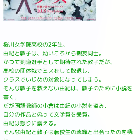
桜川女学院高校の2年生、
由紀と敦子は、幼いころから親友同士。
かつて剣道選手として期待された敦子だが、
高校の団体戦でミスをして敗退し、
クラスでいじめの対象になってしまう。
そんな敦子を救えない由紀は、敦子のために小説を
書く。
だが国語教師の小倉は由紀の小説を盗み、
自分の作品と偽って文学賞を受賞。
由紀は怒りに震える。
そんな由紀と敦子は転校生の紫織と出会ったのを機