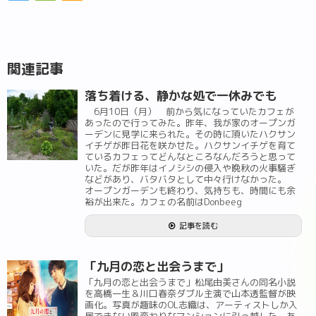
関連記事
落ち着ける、静かな処で一休みでも
6月10日（月） 前から気になっていたカフェが
あったので行ってみた。昨年、我が家のオープンガ
ーデンに見学に来られた。その時に頂いたハクサン
イチゲが昨日花を咲かせた。ハクサンイチゲを育て
ているカフェってどんなところなんだろうと思って
いた。だが昨年はイノシシの侵入や晩秋の火事騒ぎ
などがあり、バタバタとして中々行けなかった。
オープンガーデンも終わり、気持ちも、時間にも余
裕が出来た。カフェの名前はDonbeeg
記事を読む
「九月の恋と出会うまで」
「九月の恋と出会うまで」松尾由美さんの同名小説
を高橋一生＆川口春奈ダブル主演で山本透監督が映
画化。写真が趣味のOL志織は、アーティストしか入