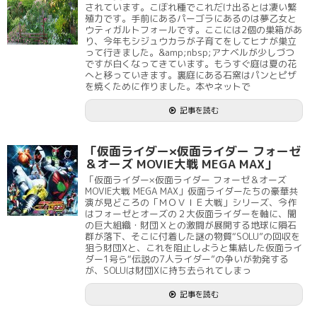
されています。こぼれ種でこれだけ出るとは凄い繁
殖力です。手前にあるパーゴラにあるのは夢乙女と
ウティガルトフォールです。ここには2個の巣箱があ
り、今年もシジュウカラが子育てをしてヒナが巣立
って行きました。&amp;nbsp;アナベルが少しづつ
ですが白くなってきています。もうすぐ庭は夏の花
へと移っていきます。裏庭にある石窯はパンとピザ
を焼くために作りました。本やネットで
記事を読む
「仮面ライダー×仮面ライダー フォーゼ
＆オーズ MOVIE大戦 MEGA MAX」
「仮面ライダー×仮面ライダー フォーゼ＆オーズ
MOVIE大戦 MEGA MAX」仮面ライダーたちの豪華共
演が見どころの「ＭＯＶＩＥ大戦」シリーズ、今作
はフォーゼとオーズの２大仮面ライダーを軸に、闇
の巨大組織・財団Ｘとの激闘が展開する地球に隕石
群が落下、そこに付着した謎の物質“SOLU”の回収を
狙う財団Xと、これを阻止しようと集結した仮面ライ
ダー1号ら“伝説の7人ライダー”の争いが勃発する
が、SOLUは財団Xに持ち去られてしまっ
記事を読む