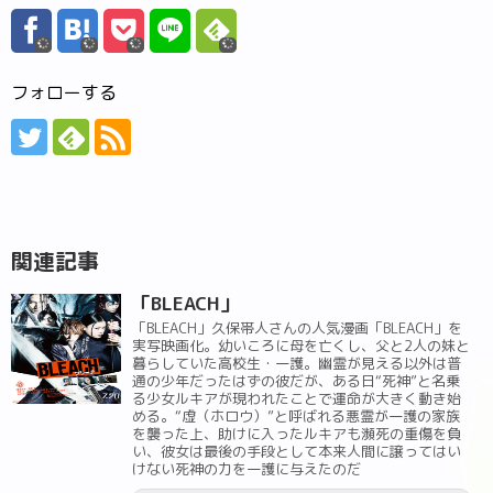
フォローする
関連記事
「BLEACH」
「BLEACH」久保帯人さんの人気漫画「BLEACH」を
実写映画化。幼いころに母を亡くし、父と2人の妹と
暮らしていた高校生・一護。幽霊が見える以外は普
通の少年だったはずの彼だが、ある日“死神”と名乗
る少女ルキアが現われたことで運命が大きく動き始
める。“虚（ホロウ）”と呼ばれる悪霊が一護の家族
を襲った上、助けに入ったルキアも瀕死の重傷を負
い、彼女は最後の手段として本来人間に譲ってはい
けない死神の力を一護に与えたのだ