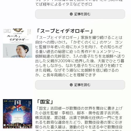
てば経年によるイタミなどでボロ
記事を読む
「スープとイデオロギー」
「スープとイデオロギー」家族を撮り続けることは
自分への問いかけ。「かぞくのくに」のヤン ヨン
ヒ監督が年老いた母にカメラを向け、その知られざ
る重い過去の秘密に迫った秀作ドキュメンタリー。
朝鮮総連の元幹部で、3人の息子たちを北朝鮮へ送り
出した父親が2009年に他界した後、大阪でひとり暮
らしをしながら、なおも息子たちに仕送りを続けて
きた母親。なぜそう頑なに北朝鮮を信じ続けるの
か、と長年両親のことを理解できず
記事を読む
「国宝」
「国宝」吉田修一が歌舞伎の世界を舞台に書き上げ
た小説を監督・李相日、脚本・奥寺佐渡子吉沢亮、
横浜流星、渡辺健、出演で映画化任侠の一門に生ま
れるも数奇な運命をたどり、歌舞伎役者の家に引き
取られた喜久雄は、激動の日々を送る中で歌舞伎役