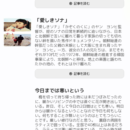
記事を読む
「愛しきソナ」
「愛しきソナ」「かぞくのくに」のヤン ヨンヒ監
督が、姪のソナの日常を断続的に追いながら、日本
と北朝鮮で互いに離れて暮らす家族の切っても切れ
ない絆を描いた秀作ドキュメンタリー。朝鮮総連の
幹部だった父親の末娘として大阪に生まれ育ったヤ
ン ヨンヒ。一方、彼女の3人の兄たちは、まだそれ
ぞれが10代だった1972年、朝鮮総連の推進する帰国
事業により、北朝鮮へと移住。地上の楽園と謳われ
たかの地の、それとはかけ離れた
記事を読む
今日までは寒いという
梅を切って持ち帰った時には未だつぼみだったの
に、暖かいリビングの中では直ぐに花が開き出して
いる。昨日、そして今日の2日間はとても寒い。明日
からは暖かくなるということなので今日も何もしな
い。何もすることが無いというのはとてもつらいこ
とです。厳しい修行なのだと思う。 裏庭の周囲を
ラティスで囲っている。全部で40枚以上はあるだろ
う。ラティスは薄い板で出来ている。だから時が経