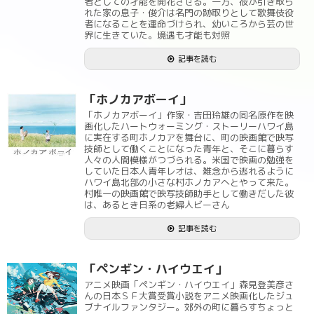
者としての才能を開花させる。一方、彼が引き取ら
れた家の息子・俊介は名門の跡取りとして歌舞伎役
者になることを運命づけられ、幼いころから芸の世
界に生きていた。境遇も才能も対照
記事を読む
「ホノカアボーイ」
「ホノカアボーイ」作家・吉田玲雄の同名原作を映
画化したハートウォーミング・ストーリーハワイ島
に実在する町ホノカアを舞台に、町の映画館で映写
技師として働くことになった青年と、そこに暮らす
人々の人間模様がつづられる。米国で映画の勉強を
していた日本人青年レオは、雑念から逃れるように
ハワイ島北部の小さな村ホノカアへとやって来た。
村唯一の映画館で映写技師助手として働きだした彼
は、あるとき日系の老婦人ビーさん
記事を読む
「ペンギン・ハイウエイ」
アニメ映画「ペンギン・ハイウエイ」森見登美彦さ
んの日本ＳＦ大賞受賞小説をアニメ映画化したジュ
ブナイルファンタジー。郊外の町に暮らすちょっと