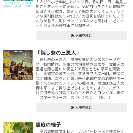
大人びた小学4年生アオヤマ君。その日一日、発見し
たことをノートに記録し、気になったことは徹底的
に研究する彼は、気さくで胸が大きくてミステリア
スな歯科医院の“お姉さん”の研究を続けていた。そ
んなある日、町にペンギンが次々と現われ、どこか
へと消える奇妙な事件が起きる。
記事を読む
「隠し砦の三悪人」
「隠し砦の三悪人」黒澤監督初のシネスコープ作
品。戦国時代、敗軍の大将真壁六郎太が、世継ぎの
雪姫と隠し置いた黄金200貫とともに敵陣を突破
し、同盟軍の陣内へ逃亡するまでの脱出劇。難関に
つぐ難関、次々とと襲い来る絶体絶命の危機を間一
髪で切り抜けるアイデアの数々は、黒澤ほか三人の
脚本家により練り上げられたもの。また、六郎太一
行に付き添う狂言回しのごとき百姓コンビが、後に
「スターウォーズ」の『C-3PO』、『R2-D
記事を読む
裏庭の様子
今の裏庭はオルレア・ホワイトレースで埋め尽く