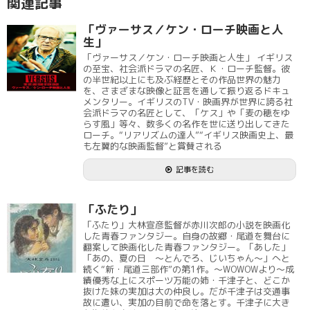
関連記事
「ヴァーサス／ケン・ローチ映画と人
生」
「ヴァーサス／ケン・ローチ映画と人生」 イギリス
の至宝、社会派ドラマの名匠、Ｋ・ローチ監督。彼
の半世紀以上にも及ぶ経歴とその作品世界の魅力
を、さまざまな映像と証言を通して振り返るドキュ
メンタリー。イギリスのTV・映画界が世界に誇る社
会派ドラマの名匠として、「ケス」や「麦の穂をゆ
らす風」等々、数多くの名作を世に送り出してきた
ローチ。“リアリズムの達人”“イギリス映画史上、最
も左翼的な映画監督”と賞賛される
記事を読む
「ふたり」
「ふたり」大林宣彦監督が赤川次郎の小説を映画化
した青春ファンタジー。自身の故郷・尾道を舞台に
翻案して映画化した青春ファンタジー。「あした」
「あの、夏の日 ～とんでろ、じいちゃん～」へと
続く“新・尾道三部作”の第1作。～WOWOWより～成
績優秀な上にスポーツ万能の姉・千津子と、どこか
抜けた妹の実加は大の仲良し。だが千津子は交通事
故に遭い、実加の目前で命を落とす。千津子に大き