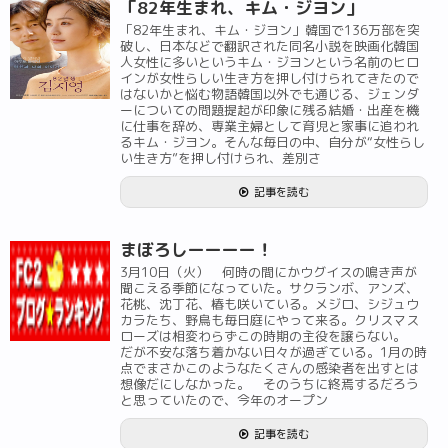
「82年生まれ、キム・ジヨン」
「82年生まれ、キム・ジヨン」韓国で136万部を突
破し、日本などで翻訳された同名小説を映画化韓国
人女性に多いというキム・ジヨンという名前のヒロ
インが女性らしい生き方を押し付けられてきたので
はないかと悩む物語韓国以外でも通じる、ジェンダ
ーについての問題提起が印象に残る結婚・出産を機
に仕事を辞め、専業主婦として育児と家事に追われ
るキム・ジヨン。そんな毎日の中、自分が“女性らし
い生き方”を押し付けられ、差別さ
記事を読む
まぼろしーーーー！
3月10日（火） 何時の間にかウグイスの鳴き声が
聞こえる季節になっていた。サクランボ、アンズ、
花桃、沈丁花、椿も咲いている。メジロ、シジュウ
カラたち、野鳥も毎日庭にやって来る。クリスマス
ローズは相変わらずこの時期の主役を譲らない。
だが不安な落ち着かない日々が過ぎている。1月の時
点でまさかこのようなたくさんの感染者を出すとは
想像だにしなかった。 そのうちに終焉するだろう
と思っていたので、今年のオープン
記事を読む