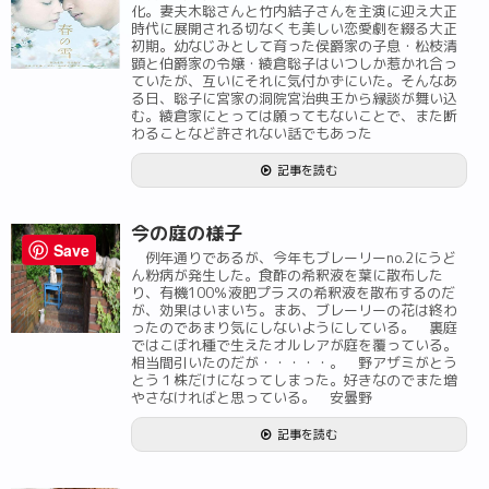
化。妻夫木聡さんと竹内結子さんを主演に迎え大正
時代に展開される切なくも美しい恋愛劇を綴る大正
初期。幼なじみとして育った侯爵家の子息・松枝清
顕と伯爵家の令嬢・綾倉聡子はいつしか惹かれ合っ
ていたが、互いにそれに気付かずにいた。そんなあ
る日、聡子に宮家の洞院宮治典王から縁談が舞い込
む。綾倉家にとっては願ってもないことで、また断
わることなど許されない話でもあった
記事を読む
今の庭の様子
Save
例年通りであるが、今年もブレーリーno.2にうど
ん粉病が発生した。食酢の希釈液を葉に散布した
り、有機100％液肥プラスの希釈液を散布するのだ
が、効果はいまいち。まあ、ブレーリーの花は終わ
ったのであまり気にしないようにしている。 裏庭
ではこぼれ種で生えたオルレアが庭を覆っている。
相当間引いたのだが・・・・・。 野アザミがとう
とう１株だけになってしまった。好きなのでまた増
やさなければと思っている。 安曇野
記事を読む