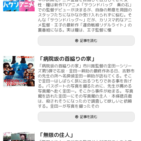
性・瞳は新作TVアニメ「サウンドバッグ 奏の石」
での監督デビューが決まるが、自身の熱意を周囲の
スタッフたちになかなか受け入れられずに悩む。そ
んな「サウンドバッグ～」だが、カリスマ的なアニ
メ監督・王子の最新作「運命戦線リデルライト」の
裏番組になる。実は瞳は、王子監督に憧
記事を読む
「病院坂の首縊りの家」
「病院坂の首縊りの家」市川崑監督の金田一シリー
ズ第5弾で石坂・金田一耕助の最終作ある日、吉野市
の先生の所へ名探偵金田一耕助が訪ねてくる。そこ
で金田一はしばらく旅に出るつもりである事を告げ
る。パスポートの写真を撮るために、先生が薦める
写真館へ赴く金田一。そこから事件が始まる。 写真
館を訪れた金田一にその写真館の主人・本條徳兵衛
は、殺されそうになったので調査して欲しいと依頼
する。金田一が写真を撮ったその
記事を読む
「無限の住人」