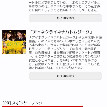
ートルほどで剪定している。 池の上のアナベルと
ギボウシの花。アナベルもギボウシも、その花は直
ぐに倒れてしまうので扱いにくい。だが、好きだ
記事を読む
「アイネクライネナハトムジーク」
「アイネクライネナハトムジーク」伊坂幸太郎×斉藤
和義。この２人の奇跡のコラボから生み出された同
名連作小説を、今泉力哉監督が映画化した恋愛群像
ドラママーケティングリサーチの会社に勤める佐
藤。ある日彼は、仙台駅前で街頭アンケートの調査
中、そこでギターの弾き語りに耳を傾けていた若い
女性とふと目が合う。思い切って彼が声を掛ける
と、彼女はアンケートに協力してくれ、こうして佐
藤と紗季の2人は、奇妙な出会いを果た
記事を読む
[PR] スポンサーリンク