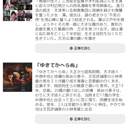
「無限の住人」三池崇史監督が木村拓哉さんを主演
に迎え沙村広明さんの同名漫画を実写映画化。 逸刀
流の統主・天津率いる剣客集団に両親を殺され復讐
を誓った少女・凜。彼女は、謎の老女から“不死の
侍”を用心棒に雇うよう助言される。凜は江戸中を探
し、ようやくその男…顔に大きな傷があり、異形の
武器を携えた隻眼の侍・万次を見つけ出す。彼は凜
に似た妹を亡くして半世紀、生きる目的もなくただ
生きていた。万次は凜の願いを聞き
記事を読む
「ゆきてかへらぬ」
「ゆきてかへらぬ」大正から昭和初期、天才詩人・
中原中也と俳優の長谷川泰子、文芸評論家の小林秀
雄の男女３人が織り成す青春と恋愛劇の行く末を、
広瀬すず、岡田将生らの競演で描いた秀作。大正13
年、京都。20歳の駆け出しの俳優・長谷川泰子は、
のちに天才詩人と評される、当時まだ17歳の学生・
中原中也と出会って互いに恋に落ち、同棲生活を始
める。翌年、2人は京都から東京へと移住。やがて中
也は文芸評論家の小林秀雄と出会
記事を読む