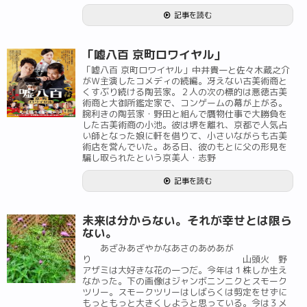
記事を読む
「嘘八百 京町ロワイヤル」
「嘘八百 京町ロワイヤル」中井貴一と佐々木蔵之介
がＷ主演したコメディの続編。冴えない古美術商と
くすぶり続ける陶芸家。２人の次の標的は悪徳古美
術商と大御所鑑定家で、コンゲームの幕が上がる。
腕利きの陶芸家・野田と組んで贋物仕事で大勝負を
した古美術商の小池。彼は堺を離れ、京都で人気占
い師となった娘に軒を借りて、小さいながらも古美
術店を営んでいた。ある日、彼のもとに父の形見を
騙し取られたという京美人・志野
記事を読む
未来は分からない。それが幸せとは限ら
ない。
あざみあざやかなあさのあめあが
り 山頭火 野
アザミは大好きな花の一つだ。今年は１株しか生え
なかった。下の画像はジャンボニンニクとスモーク
ツリー。スモークツリーはしばらくは剪定をせずに
もっともっと大きくしようと思っている。今は３メ