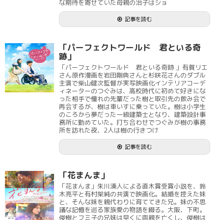
な期待を寄せていた母親の治子はショ
記事を読む
「パーフェクトワールド 君といる奇
跡」
「パーフェクトワールド 君といる奇跡 」有賀リエ
さん原作漫画を岩田剛典さんと杉咲花さんのダブル
主演で柴山健次監督が実写映画化インテリアコーデ
ィネーターのつぐみは、高校時代に初めて好きにな
った相手で憧れの先輩だった樹と取引先の飲み会で
再会するが、樹は車いすに乗っていた。樹は小学生
のころから夢だった一級建築士となり、建築設計事
務所に勤めていた。打ち合わせでつぐみが樹の事務
所を訪れた夜、2人は樹の行きつけ
記事を読む
「花まんま」
「花まんま」朱川湊人による直木賞受賞小説を、鈴
木亮平と有村架純の共演で映画化。結婚を控えた妹
と、そんな妹を親代わりに育ててきた兄。妹の不思
議な記憶を巡る家族愛の物語を綴る。大阪、下町。
俊樹とフミ子の兄妹は早くに両親を亡くし、俊樹は