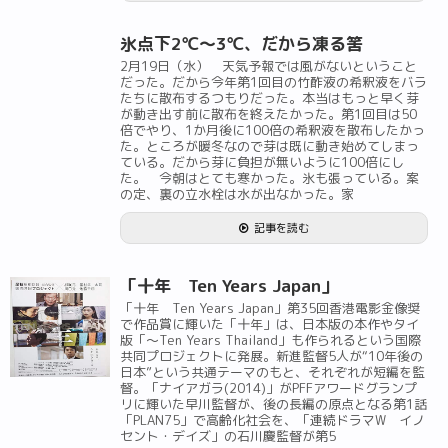
氷点下2℃～3℃、だから凍る筈
2月19日（水） 天気予報では風がないということ
だった。だから今年第1回目の竹酢液の希釈液をバラ
たちに散布するつもりだった。本当はもっと早く芽
が動き出す前に散布を終えたかった。第1回目は50
倍でやり、1か月後に100倍の希釈液を散布したかっ
た。ところが暖冬なので芽は既に動き始めてしまっ
ている。だから芽に負担が無いように100倍にし
た。 今朝はとても寒かった。氷も張っている。案
の定、裏の立水栓は水が出なかった。家
記事を読む
「十年 Ten Years Japan」
「十年 Ten Years Japan」第35回香港電影金像奨
で作品賞に輝いた「十年」は、日本版の本作やタイ
版「～Ten Years Thailand」も作られるという国際
共同プロジェクトに発展。新進監督5人が“10年後の
日本”という共通テーマのもと、それぞれが短編を監
督。「ナイアガラ(2014)」がPFFアワードグランプ
リに輝いた早川監督が、後の長編の原点となる第1話
「PLAN75」で高齢化社会を、「連続ドラマW イノ
セント・デイズ」の石川慶監督が第5