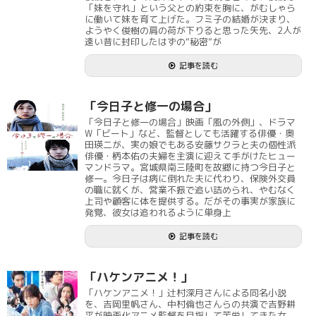
「妹を守れ」という父との約束を胸に、がむしゃら
に働いて妹を育て上げた。フミ子の結婚が決まり、
ようやく俊樹の肩の荷が下りると思った矢先、2人が
遠い昔に封印したはずの“秘密”が
記事を読む
「今日子と修一の場合」
「今日子と修一の場合」映画「風の外側」、ドラマ
W「ビート」など、監督としても活躍する俳優・奥
田瑛二が、実の娘でもある安藤サクラと夫の個性派
俳優・柄本佑の夫婦を主演に迎えて手がけたヒュー
マンドラマ。宮城県南三陸町を故郷に持つ今日子と
修一。今日子は病に倒れた夫に代わり、保険外交員
の職に就くが、営業不振で追い詰められ、やむなく
上司や顧客に体を提供する。だがその事実が家族に
発覚、彼女は追われるように単身上
記事を読む
「ハケンアニメ！」
「ハケンアニメ！」辻村深月さんによる同名小説
を、吉岡里帆さん、中村倫也さんらの共演で吉野耕
平が映画化アニメ監督を目指して苦労してきた女