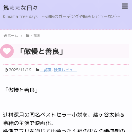
気ままな日々
Kimama free days 〜趣味のガーデングや映画レビューなど〜
ホーム
・邦画
「傲慢と善良」
2025/11/19
・邦画
,
映画レビュー
「傲慢と善良」
辻村深月の同名ベストセラー小説を、藤ヶ谷太輔＆
奈緒の主演で映画化。
婚活アプリを通じて出会った１組の男女の価値観の