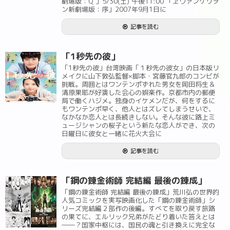
劇場版：Q 」5/30(土) 午後11:00 「ヱヴァンゲリヲ
ン新劇場版：序」2007年9月1日に
記事を読む
「1秒先の彼」
「1秒先の彼」台湾映画「１秒先の彼女」の日本版リ
メイクに山下敦弘監督×脚本・宮藤官九郎のコンビが
挑戦。周囲とはワンテンポずれた男女を岡田将生＆
清原果耶が好演した会心の娯楽作。京都市内の郵便
局で働くハジメ。独身のイケメンだが、何をするに
もワンテンポ早く、他人とはズレてしまうせいで、
なかなか恋人とは長続きしない。そんな彼に路上ミ
ュージシャンの桜子という新たな恋人ができ、次の
日曜日に彼女と一緒に花火大会に
記事を読む
「鋼の錬金術師 完結編 最後の錬成」
「鋼の錬金術師 完結編 最後の錬成」荒川弘の世界的
人気コミックを実写映画化した「鋼の錬金術師」シ
リーズ完結編２部作の後編。すべてを取り戻す旅路
の果てに、エルリック兄弟がたどり着いた答えとは
――？国家中枢には、国民の魂と引き換えに完全な