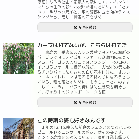
存在になろうと企てる最大の敵にして、ホムンクル
スたちの生みの親“お父様”が潜んでいた。エドとア
ルのエルリック兄弟と、軍の暗部に立ち向かうマス
タングたち、そして賢者の石を求め
記事を読む
カープは打てないが、こちらは打てた
裏庭の一番奥にあるレンガ壁で囲まれた場所の
パーゴラではウティガルトフォールが満開になって
いる。パーゴラの入り口ではスタンダードの白のナ
イアガラフォールも満開状態だ。 ガゼボの傍にあ
るチンシバイもたくさんの白い花を付けた。オルレ
ア・ホワイトレースはそろそろ終わりになろうとし
ている。種を落とすために、もうちょっとこのまま
にしておこう。 バラの傍には防虫効果を期待し
て、必ず数本のジャンボニンニクを植
記事を読む
この時期の姿も好きなんです
昨年の12月に終えた前庭のフェンスのつるバラの
ピエールドゥロンサールの剪定、誘引の姿です。
そろそろ庭終いを考えています。高所作業も難しく