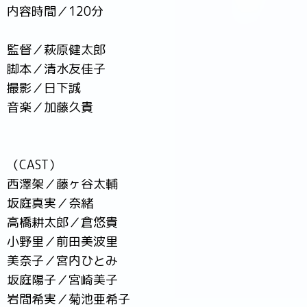
内容時間／120分
監督／萩原健太郎
脚本／清水友佳子
撮影／日下誠
音楽／加藤久貴
（CAST）
西澤架／藤ヶ谷太輔
坂庭真実／奈緒
高橋耕太郎／倉悠貴
小野里／前田美波里
美奈子／宮内ひとみ
坂庭陽子／宮崎美子
岩間希実／菊池亜希子