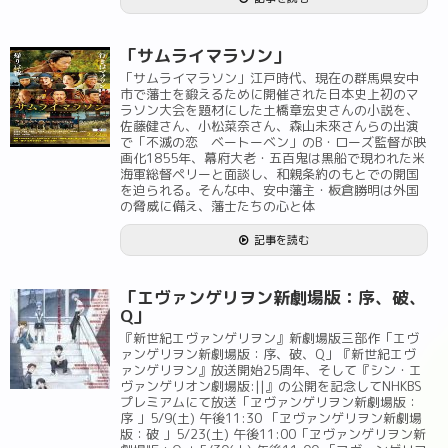
「サムライマラソン」
「サムライマラソン」江戸時代、現在の群馬県安中
市で藩士を鍛えるために開催された日本史上初のマ
ラソン大会を題材にした土橋章宏史さんの小説を、
佐藤健さん、小松菜奈さん、森山未來さんらの出演
で「不滅の恋 ベートーベン」のB・ローズ監督が映
画化1855年、幕府大老・五百鬼は黒船で現われた米
海軍総督ペリーと面談し、和親条約のもとでの開国
を迫られる。そんな中、安中藩主・板倉勝明は外国
の脅威に備え、藩士たちの心と体
記事を読む
「エヴァンゲリヲン新劇場版：序、破、
Q」
『新世紀エヴァンゲリヲン』新劇場版三部作「エヴ
ァンゲリヲン新劇場版：序、破、Q」『新世紀エヴ
ァンゲリヲン』放送開始25周年、そして『シン・エ
ヴァンゲリオン劇場版:||』の公開を記念してNHKBS
プレミアムにて放送「ヱヴァンゲリヲン新劇場版：
序 」5/9(土) 午後11:30 「ヱヴァンゲリヲン新劇場
版：破 」5/23(土) 午後11:00「ヱヴァンゲリヲン新