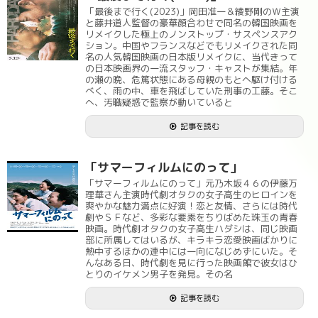
「最後まで行く(2023)」岡田准一＆綾野剛のＷ主演
と藤井道人監督の豪華顔合わせで同名の韓国映画を
リメイクした極上のノンストップ・サスペンスアク
ション。中国やフランスなどでもリメイクされた同
名の人気韓国映画の日本版リメイクに、当代きって
の日本映画界の一流スタッフ・キャストが集結。年
の瀬の晩、危篤状態にある母親のもとへ駆け付ける
べく、雨の中、車を飛ばしていた刑事の工藤。そこ
へ、汚職疑惑で監察が動いていると
記事を読む
「サマーフィルムにのって」
「サマーフィルムにのって」元乃木坂４６の伊藤万
理華さん主演時代劇オタクの女子高生のヒロインを
爽やかな魅力満点に好演！恋と友情、さらには時代
劇やＳＦなど、多彩な要素をちりばめた珠玉の青春
映画。時代劇オタクの女子高生ハダシは、同じ映画
部に所属してはいるが、キラキラ恋愛映画ばかりに
熱中するほかの連中には一向になじめずにいた。そ
んなある日、時代劇を見に行った映画館で彼女はひ
とりのイケメン男子を発見。その名
記事を読む