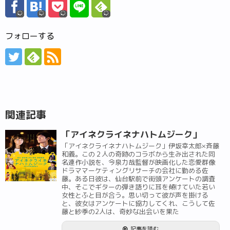
フォローする
関連記事
「アイネクライネナハトムジーク」
「アイネクライネナハトムジーク」伊坂幸太郎×斉藤
和義。この２人の奇跡のコラボから生み出された同
名連作小説を、今泉力哉監督が映画化した恋愛群像
ドラママーケティングリサーチの会社に勤める佐
藤。ある日彼は、仙台駅前で街頭アンケートの調査
中、そこでギターの弾き語りに耳を傾けていた若い
女性とふと目が合う。思い切って彼が声を掛ける
と、彼女はアンケートに協力してくれ、こうして佐
藤と紗季の2人は、奇妙な出会いを果た
記事を読む