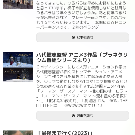
なってきました。つるバラは早めにお終いにしよう
と思っています。梯子や脚立を使用しないと駄目な
つるバラは今年ぐらいでしょうか。あと何年つるバ
ラが出来るかな？ ブレーリーno.2です。このバラ
も１５年くらい経っています。 玄関にあるドロシ
ーパーキンスです。２階のベランダ
記事を読む
八代健志監督 アニメ3作品（プラネタリ
ウム番組シリーズより）
ＣＭディレクターにして人形アニメーション作家の
八代健志監督が描くストップモーション・アニメー
ション手作りされた精巧にして温かみのある人形
を、少しずつ動かしながら1コマ1コマ撮影するとい
う気の遠くなる作業で制作された短編アニメ4作品
「ノーマン・ザ・スノーマン ～北の国のオーロラ～
」「ノーマン・ザ・スノーマン ～流れ星のふる夜に
～ 」「眠れない夜の月」「劇場版 ごん - GON, THE
LITTLE FOX -」※WOWOWにて1月13
記事を読む
「最後まで行く(2023)」