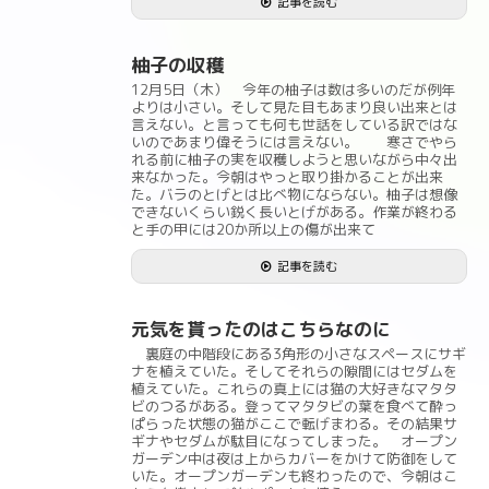
記事を読む
柚子の収穫
12月5日（木） 今年の柚子は数は多いのだが例年
よりは小さい。そして見た目もあまり良い出来とは
言えない。と言っても何も世話をしている訳ではな
いのであまり偉そうには言えない。 寒さでやら
れる前に柚子の実を収穫しようと思いながら中々出
来なかった。今朝はやっと取り掛かることが出来
た。バラのとげとは比べ物にならない。柚子は想像
できないくらい鋭く長いとげがある。作業が終わる
と手の甲には20か所以上の傷が出来て
記事を読む
元気を貰ったのはこちらなのに
裏庭の中階段にある3角形の小さなスペースにサギ
ナを植えていた。そしてそれらの隙間にはセダムを
植えていた。これらの真上には猫の大好きなマタタ
ビのつるがある。登ってマタタビの葉を食べて酔っ
ぱらった状態の猫がここで転げまわる。その結果サ
ギナやセダムが駄目になってしまった。 オープン
ガーデン中は夜は上からカバーをかけて防御をして
いた。オープンガーデンも終わったので、今朝はこ