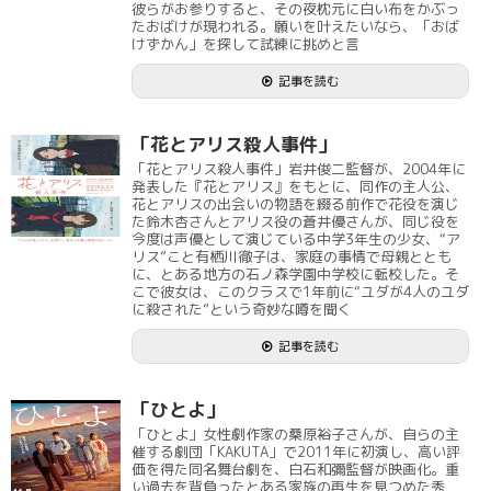
彼らがお参りすると、その夜枕元に白い布をかぶっ
たおばけが現われる。願いを叶えたいなら、「おば
けずかん」を探して試練に挑めと言
記事を読む
「花とアリス殺人事件」
「花とアリス殺人事件」岩井俊二監督が、2004年に
発表した『花とアリス』をもとに、同作の主人公、
花とアリスの出会いの物語を綴る前作で花役を演じ
た鈴木杏さんとアリス役の蒼井優さんが、同じ役を
今度は声優として演じている中学3年生の少女、“ア
リス”こと有栖川徹子は、家庭の事情で母親ととも
に、とある地方の石ノ森学園中学校に転校した。そ
こで彼女は、このクラスで1年前に“ユダが4人のユダ
に殺された”という奇妙な噂を聞く
記事を読む
「ひとよ」
「ひとよ」女性劇作家の桑原裕子さんが、自らの主
催する劇団「KAKUTA」で2011年に初演し、高い評
価を得た同名舞台劇を、白石和彌監督が映画化。重
い過去を背負ったとある家族の再生を見つめた秀