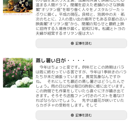
の小説を宮沢りえ主演、加瀬亮共演で映画化した心
温まる人間ドラマ。閉館を迎えた老舗の小さな映画
館“オリヲン座”を取り巻く人々をノスタルジーたっ
ぷりに描く。平成の現在。良枝と、別居中の夫・祐
次のもとに、2人の思い出の場所でもある京都の古い
映画館“オリヲン座”から、閉館の知らせと最終上映
に招待する入場券が届く。昭和32年。松蔵とトヨの
夫婦が経営するオリヲン座は大い
記事を読む
蒸し暑い日が・・・・
今年はちょっと変です。例年だとこの時期はバラ
は既に終わっている筈ですが、今年は1季咲きのバラ
たちが未だ頑張っています。異常気象なんですか
ね。 それにしても最近の蒸し暑さはどうしたんで
しょう。雨の日以外は毎日6時前に畑に出ています。
この時間でも作業をしていたら直ぐに汗が噴き出て
きます。そろそろ送風ファン付きのベストを着なけ
ればならないでしょう。 先ずは雌花が咲いていた
らカボチャの受粉をします。そして
記事を読む