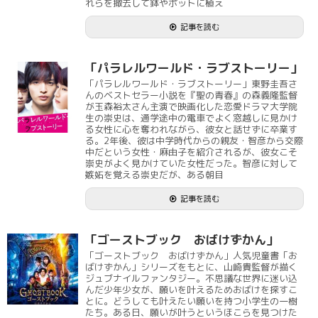
れらを撤去して鉢やポットに植え
記事を読む
「パラレルワールド・ラブストーリー」
「パラレルワールド・ラブストーリー」東野圭吾さ
んのベストセラー小説を『聖の青春』の森義隆監督
が玉森裕太さん主演で映画化した恋愛ドラマ大学院
生の崇史は、通学途中の電車でよく窓越しに見かけ
る女性に心を奪われながら、彼女と話せずに卒業す
る。2年後、彼は中学時代からの親友・智彦から交際
中だという女性・麻由子を紹介されるが、彼女こそ
崇史がよく見かけていた女性だった。智彦に対して
嫉妬を覚える崇史だが、ある朝目
記事を読む
「ゴーストブック おばけずかん」
「ゴーストブック おばけずかん」人気児童書「お
ばけずかん」シリーズをもとに、山崎貴監督が描く
ジュブナイルファンタジー。不思議な世界に迷い込
んだ少年少女が、願いを叶えるためおばけを探すこ
とに。どうしても叶えたい願いを持つ小学生の一樹
たち。ある日、願いが叶うというほこらを見つけた