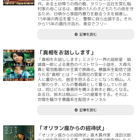
作。ある土砂降りの雨の晩、タクシー会社を営む稲
村家の母こはるは、最愛の3人の子どもたちの命を守
るため、日頃から家庭内暴力を振るう夫を殺害し、
15年後の再会を誓うと、警察に自ら出頭する。それ
から15年の歳月が流れ、東京でフリー
記事を読む
「真相をお話しします」
「真相をお話しします」ミステリー界の超新星・結
城真一郎による異色のベストセラー小説を、大森元
貴と菊池風磨のＷ主演で映画化。暴露系生配信で語
られる“真相”とは？一流商社の営業マンだったが友
人に裏切られ、借金を抱えることになった桐山。人
と関わらず、ビルの警備員として暮らしていた彼
は、同じビルに事務所を構える鈴木と親しくなる。
ある日、鈴木は桐山に一つの提案をする。それは、
世間を騒がす暴露系生配信チャンネル
記事を読む
「オリヲン座からの招待状」
「オリヲン座からの招待状」直木賞作家・浅田次郎