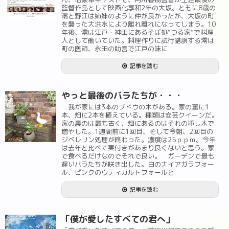
監督作品として映画化享和2年の大坂。ともに8歳の
澪と野江は姉妹のように仲が良かったが、大坂の町
を襲った大洪水により離れ離れになってしまう。10
年後、澪は江戸・神田にあるそば処“つる家”で料理
人として働いていた。料理作りに試行錯誤する澪は
町の医師、永田の助言で江戸の味に
記事を読む
やっと最後のバラたちが・・・
我が家には3本のブドウの木がある。家の裏に1
本、畑に2本を植えている。種類は安芸クイーンだ。
家の裏のは最も古く、畑にあるのはそれの挿し木で
増やした。1週間前に1回目、そして今朝、2回目の
ジベレリン処理が終わった。濃度は25ｐｐｍ。今年
は去年と比べて実付きがあまり良くないと思う。家
で食べるだけなのでそれで良い。 ガーデンで最も
遅いバラたちが咲き出した。白のナイアガラフォー
ル、ピンクのウティガルトフォールと
記事を読む
「僕が愛したすべての君へ」