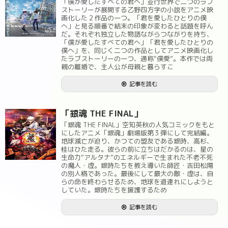
「僕が愛したすべての君へ」並行世界で二つのラブ
ストーリーが展開する乙野四方字の小説をアニメ映
画化した２作品の一つ。「君を愛したひとりの僕
へ」と見る順番で結末の印象が変わると話題を呼ん
だ。それぞれ独立した物語ながらつながりを持ち、
「僕が愛したすべての君へ」「君を愛したひとりの
僕へ」を、同じく二つの作品としてアニメ映画化し
たラブストーリーの一つ、通称“僕愛”。本作では両
親の離婚で、主人公が母親と暮らすこ
記事を読む
「銀魂 THE FINAL」
「銀魂 THE FINAL」空知英秋の人気コミックをもと
にしたアニメ「銀魂」劇場版第３弾にして完結編。
地球滅亡が迫り、かつての盟友である銀時、高杉、
桂はひた走る。彼らの前に立ちはだかるのは、星の
生命力“アルタナ”のエネルギーで生まれた不老不死
の魔人・虚。銀時たちを教え導いた師匠・吉田松陽
の別人格であった。最後にして最大の敵・虚は、自
らの命を終わらせるため、地球を道連れにしようと
していた。銀時たちを援護するため
記事を読む