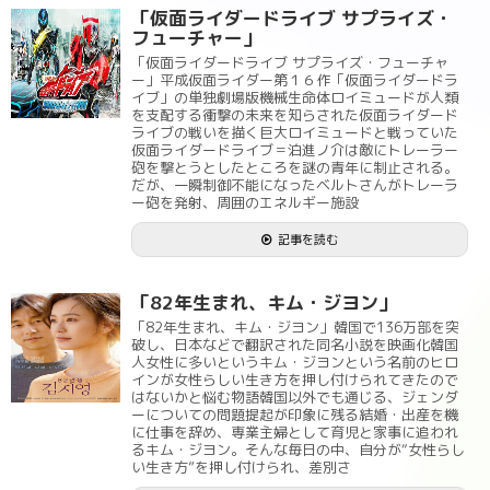
「仮面ライダードライブ サプライズ・
フューチャー」
「仮面ライダードライブ サプライズ・フューチャ
ー」平成仮面ライダー第１６作「仮面ライダードラ
イブ」の単独劇場版機械生命体ロイミュードが人類
を支配する衝撃の未来を知らされた仮面ライダード
ライブの戦いを描く巨大ロイミュードと戦っていた
仮面ライダードライブ＝泊進ノ介は敵にトレーラー
砲を撃とうとしたところを謎の青年に制止される。
だが、一瞬制御不能になったベルトさんがトレーラ
ー砲を発射、周囲のエネルギー施設
記事を読む
「82年生まれ、キム・ジヨン」
「82年生まれ、キム・ジヨン」韓国で136万部を突
破し、日本などで翻訳された同名小説を映画化韓国
人女性に多いというキム・ジヨンという名前のヒロ
インが女性らしい生き方を押し付けられてきたので
はないかと悩む物語韓国以外でも通じる、ジェンダ
ーについての問題提起が印象に残る結婚・出産を機
に仕事を辞め、専業主婦として育児と家事に追われ
るキム・ジヨン。そんな毎日の中、自分が“女性らし
い生き方”を押し付けられ、差別さ