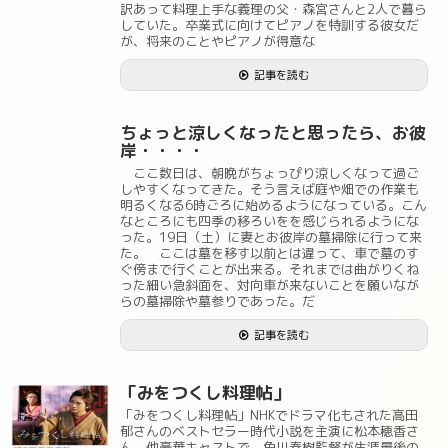
訳あって料理上手な義理の父・森宮さんと2人で暮ら
していた。卒業式に向けてピアノを特訓する彼女だ
が、将来のことやピアノが得意な
記事を読む
ちょっと涼しくなったと思ったら、お彼
岸・・・・
ここ数日は、朝晩がちょっぴり涼しくなって過ご
しやすくなってきた。そう言えば庭や畑での作業も
明るくなる6時ごろに始めるようになっている。こん
なところにも四季の移ろいをを感じられるようにな
った。19日（土）に妻とお彼岸の墓掃除に行って来
た。 ここは墓を移す以前とは違って、車で墓のす
ぐ傍まで行くことが出来る。それまでは曲がりくね
った細い急斜面を、対向車が来ないことを願いなが
らの墓掃除や墓参りであった。だ
記事を読む
「みをつくし料理帖」
「みをつくし料理帖」NHKでドラマ化もされた高田
郁さんのベストセラー時代小説を主演に松本穂香さ
ん、他豪華キャストで、角川春樹監督が生涯最後の