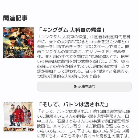
関連記事
「キングダム 大将軍の帰還」
「キングダム 大将軍の帰還」中国春秋戦国時代を舞
台に、天下の大将軍になるという夢を抱く少年と中
華統一を目指す若き王を壮大なスケールで描く。映
画キングダムの集大成にしてシリーズ史上最高傑
作。秦と趙のすべてを懸けた“馬陽の戦い”で、信率
いる飛信隊は敵将を討つ武勲を挙げた。だが、彼ら
の前にその存在が隠されていた趙国の総大将・ホウ
煖が突如として現われる。自らを“武神”と名乗るホ
ウ煖の圧倒的な力の前に次々と命を
記事を読む
「そして、バトンは渡された」
「そして、バトンは渡された」第16回本屋大賞に輝
いた瀬尾まいこさんの同名小説を永野芽郁さん、田
中圭さん、石原さとみさんらの共演で前田哲監督が
映画化。※ネタバレ有り！まだ映画をご覧になって
いない方はスルーして下さい。血のつながらない親
に育てられ、4回も名字が変わった高校生の優子は、