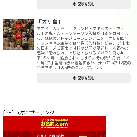
記事を読む
「犬ヶ島」
アニメ「犬ヶ島」「グランド・ブダペスト・ホテ
ル」の鬼才Ｗ・アンダーソン監督が日本を舞台にし
た、話題のストップモーションアニメ。第６８回ベ
ルリン国際映画祭で銀熊賞（監督賞）受賞。 近未来
の日本。メガ崎市ではドッグ病が蔓延し、人間への
感染が恐れられ、ありとあらゆる犬がごみ島であ
る“犬ヶ島”に追放されてしまう。その数カ月後、“犬
ヶ島”に小型飛行機が着陸するが、乗っていた12歳の
少年アタリは犬5匹のグループ、レッ
記事を読む
[PR] スポンサーリンク