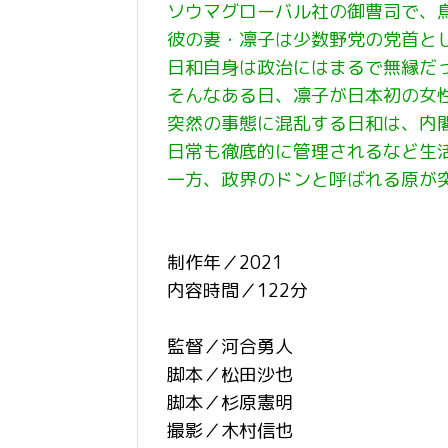
ソウマグローバル社の御曹司で、
彼の妻・凛子は少数野党の党首と
日和自身は政治にはまるで無縁だ
そんなある日、凛子が日本初の女
突然の事態に混乱する日和は、内閣
日常も徹底的に管理されるなど生
一方、政界のドンと呼ばれる原が
制作年／2021
内容時間／122分
監督／河合勇人
脚本／松田沙也
脚本／杉原憲明
撮影／木村信也