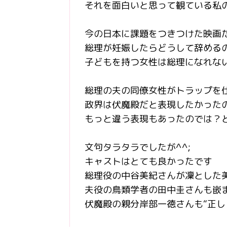
それを面白いと思って観ている私の
今の日本に課題をつきつけた映画
総理が妊娠したらどうして辞める
子どもを持つ女性は総理になれな
総理の夫の同僚女性がトラップを
政界は伏魔殿だと表現したかった
もっと違う表現もあったのでは？
文句タラタラでしたが^^;
キャストはとても良かったです
総理役の中谷美紀さんが凜とした
夫役の鳥類学者の田中圭さんも嵌
伏魔殿の親分岸部一徳さんも“正し