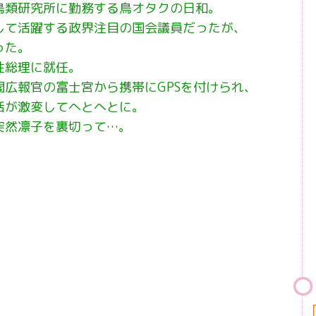
鳥類研究所に勤務する鳥オタクの日和。
して活躍する政界注目の国会議員だったが、
った。
性総理に就任。
広報官の富士宮から携帯にGPSを付けられ、
活が激変してへとへとに。
突然凛子を裏切って…。