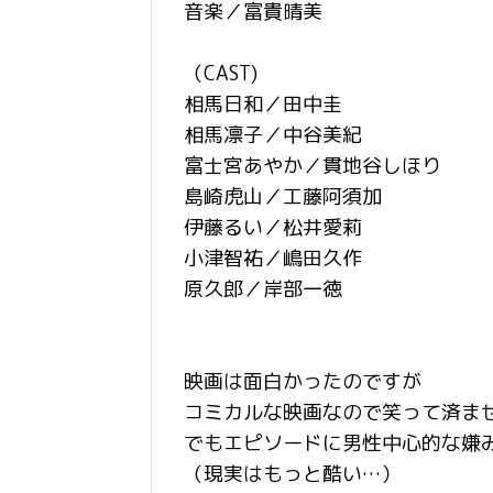
音楽／富貴晴美
（CAST)
相馬日和／田中圭
相馬凛子／中谷美紀
富士宮あやか／貫地谷しほり
島崎虎山／工藤阿須加
伊藤るい／松井愛莉
小津智祐／嶋田久作
原久郎／岸部一徳
映画は面白かったのですが
コミカルな映画なので笑って済ま
でもエピソードに男性中心的な嫌
（現実はもっと酷い…）