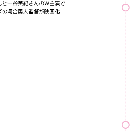
んと中谷美紀さんのＷ主演で
ズの河合勇人監督が映画化