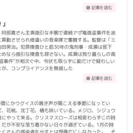
記事を読む
！」
」阿部寛さん主演強引な手腕で連続アポ電強盗事件を追
に異動させられ畑違いの音楽隊で奮闘する。監督は「ミ
内田英治。犯罪捜査ひと筋30年の鬼刑事・成瀬は部下
ためなら強引な捜査も辞さない。成瀬は独り暮らしの高
盗事件”が相次ぐ中、令状も取らずに勘だけで疑わしい
たが、コンプライアンスを無視した
記事を読む
の間にかウグイスの鳴き声が聞こえる季節になってい
ズ、花桃、沈丁花、椿も咲いている。メジロ、シジュウ
庭にやって来る。クリスマスローズは相変わらずこの時
 だが不安な落ち着かない日々が過ぎている。1月の時
たくさんの感染者を出すとは想像だにしなかった。 そ