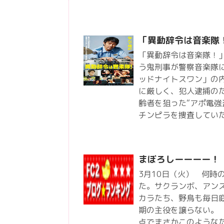
「異動辞令は音楽隊
「異動辞令は音楽隊！
う鬼刑事が警察音楽隊
ッドナイトスワン」の
に厳しく、犯人逮捕の
齢者を狙った“アポ電強
チンピラを捜査してい
まぼろしーーーー！
3月10日（火） 何時
た。サクランボ、アン
カラたち、野鳥も毎日
期の主役を譲らない。
点でまさかこのような