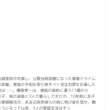
松浦亜弥が共演し、公開当時話題になった青春クライム
川幸雄。家庭の平和を取り戻すべく完全犯罪を計画した
命は……。櫛森秀一は、湘南の高校に通う17歳の少
子、妹の遥香と3人で暮らしてきたが、10年前に友子
の曾根隆司が、ある日突然彼らの前に再び姿を見せ、櫛
ようになって以来、3人の家庭生活はすっ