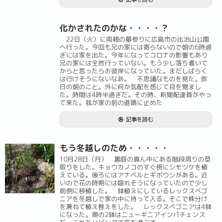
化かされたのかな・・・・？
22日（火）に両親の墓参りに広島市の比治山公園
へ行った。今回も兄の家には寄らないので朝の6時過
ぎには家を出た。今年になってコロナの影響もあり
兄の家には全然行っていない。もう少し落ち着いて
からと思ったらお彼岸になっていた。まだしばらく
は行けそうにないなあ。 不思議なものを見た。昨
日の朝のこと。外に何か気配を感じて目を覚まし
た。時間は4時半過ぎだ。その時、新聞配達員がやっ
て来た。我が家の前の道路に止めた
記事を読む
もう冬越しのため・・・・・
10月28日（月） 裏庭の真ん中にある階段周りの草
取りをした。キョウカノコのすぐ傍にシモツケを植
えている。後ろにはアナベルとギボウシがある。近
いので花の時期には隠れそうになっていたので少し
前側に移植した。 鉢植えにしているレックスベゴ
ニアを冬越しで家の中に持って入る。そこで株分け
を兼ねて植え替えをした。 レックスベゴニアは4鉢
になった。奥の2鉢はニューギニアインパチェンス