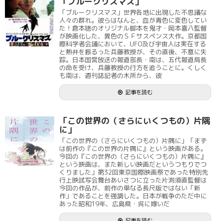
「ブルークリスマス」
「ブルークリスマス」世界各地に出現した不思議な
人々の群れ。彼らはなんと、血が青色に変色してい
た！倉本聰のオリジナル脚本を鬼才・岡本喜八監督
が映画化した、異色のＳＦサスペンス大作。京都国
際科学者会議において、UFO及び宇宙人は実在する
と熱弁を振るった兵藤教授が、その直後、不意に失
踪。日本国営放送の報道部長・南は、五代報道局長
の命を受け、兵藤教授の行方を追うことに。くしく
も南は、週刊誌記者の木所から、彼
記事を読む
「この世界の（さらにいくつもの）片隅
に」
「この世界の（さらにいくつもの）片隅に」「まず
は前作の『この世界の片隅に』という映画がある。
今回の『この世界の（さらにいくつもの）片隅に』
という映画は、また新しい映画だというつもりでつ
くりました」第32回東京国際映画祭であった特別先
行上映試写会舞台あいさつに立った片渕須直監督は
今回の作品が、前作の単なる長尺版ではない「新
作」であることを強調した。日本が戦争のただ中に
あった昭和19年、広島県・呉に嫁いだ
記事を読む