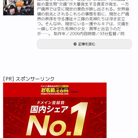
能の霊生物“欠魂”が大量発生する異変が発生、一方
尸魂界では空に現世の景色が映し出される。世界崩
壊の前兆とされるこれらの事態を前に、現世と尸魂
界の秩序を守る護廷十三隊の死神たちは浮き足立
つ。そんな中、現世にいる一護やルキアは、欠魂を
一掃してみせた死神の少女・茜雫と出会うのだ
が……。 制作年／2006内容時間／93分監督／阿
記事を読む
[PR] スポンサーリンク