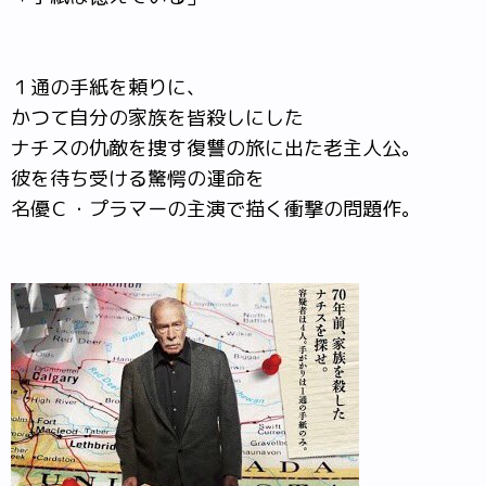
１通の手紙を頼りに、
かつて自分の家族を皆殺しにした
ナチスの仇敵を捜す復讐の旅に出た老主人公。
彼を待ち受ける驚愕の運命を
名優Ｃ・プラマーの主演で描く衝撃の問題作。