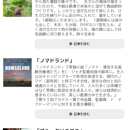
から見た裏庭の様子です。 天ぷらの廃油が溜まっ
ていたので、今朝は倉庫で米ぬかと混ぜて廃油肥料
づくりです。しっかりと混ぜ合わせて袋に入れ、ひ
もで口を縛りドラム缶の中に入れて、蓋をしていま
す。1週間はこのままにします。 1週間後には袋か
ら出して、木灰、もみ殻、EMボカシ1型を入れ、よ
く混ぜ合わせて他の容器に入れ、畑の隅に出して好
気発酵に切り替えます。時々全体を
記事を読む
「ノマドランド」
「ノマドランド」『実録小説「ノマド：漂流する高
齢労働者たち」をC・ジャオ監督自身が脚本に。主人
公はキャンピングカーで各地を放浪する、現代のノ
マド（遊牧民）と呼ぶべき女性。彼女は自分と似た
境遇の人々と交流していくが、人々の多くは俳優で
はなく実際に放浪生活を送る人々。彼らは経済的に
恵まれていないが、美しい風景の中で生きる。』
『第９３回アカデミー賞で作品賞、監督賞、Ｆ・マ
クドーマンドに対する主演女優賞と
記事を読む