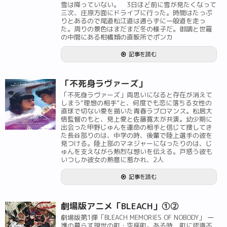
雪は降っていない。 3日ほど前に雪が見たくなって
三次、庄原方面にドライブに行った。時間はたっぷ
りとあるので尾道松江道は通らずに一般道を走っ
た。周りの景色はまだまだ冬の様子だ。御調と世羅
の中間にある柑橘類の直販所でポンカ
記事を読む
「不死身ラヴァーズ」
「不死身ラヴァーズ」両思いになると存在が消えて
しまう“理想の相手”と、何度でも恋に落ちる女性の
直球で切ない愛を描いた青春ラブロマンス。松居大
悟監督のもと、見上愛と佐藤寛太が共演。幼少期に
出会った甲野じゅんを運命の相手と信じて捜してき
た長谷部りのは、中学の時、後輩で陸上選手の彼を
見つける。陸上部のマネジャーになったりのは、じ
ゅんを支えながら熱烈な想いを伝える。戸惑う彼も
いつしか彼女の熱意に惹かれ、2人
記事を読む
劇場版アニメ「BLEACH」①②
劇場版第1弾「BLEACH MEMORIES OF NOBODY」 一
護の暮らす現世の町・空座町。ある時、町に認識不