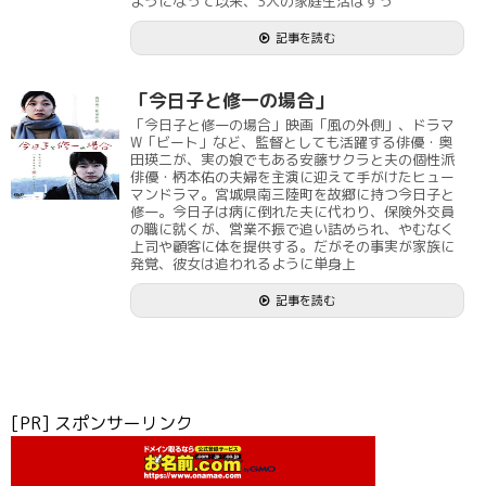
ようになって以来、3人の家庭生活はすっ
記事を読む
「今日子と修一の場合」
「今日子と修一の場合」映画「風の外側」、ドラマ
W「ビート」など、監督としても活躍する俳優・奥
田瑛二が、実の娘でもある安藤サクラと夫の個性派
俳優・柄本佑の夫婦を主演に迎えて手がけたヒュー
マンドラマ。宮城県南三陸町を故郷に持つ今日子と
修一。今日子は病に倒れた夫に代わり、保険外交員
の職に就くが、営業不振で追い詰められ、やむなく
上司や顧客に体を提供する。だがその事実が家族に
発覚、彼女は追われるように単身上
記事を読む
[PR] スポンサーリンク