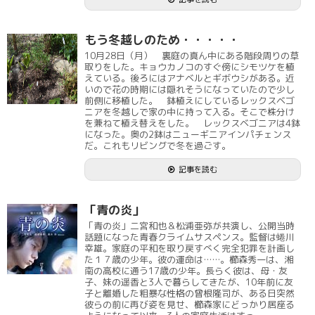
もう冬越しのため・・・・・
10月28日（月） 裏庭の真ん中にある階段周りの草
取りをした。キョウカノコのすぐ傍にシモツケを植
えている。後ろにはアナベルとギボウシがある。近
いので花の時期には隠れそうになっていたので少し
前側に移植した。 鉢植えにしているレックスベゴ
ニアを冬越しで家の中に持って入る。そこで株分け
を兼ねて植え替えをした。 レックスベゴニアは4鉢
になった。奥の2鉢はニューギニアインパチェンス
だ。これもリビングで冬を過ごす。
記事を読む
「青の炎」
「青の炎」二宮和也＆松浦亜弥が共演し、公開当時
話題になった青春クライムサスペンス。監督は蜷川
幸雄。家庭の平和を取り戻すべく完全犯罪を計画し
た１７歳の少年。彼の運命は……。櫛森秀一は、湘
南の高校に通う17歳の少年。長らく彼は、母・友
子、妹の遥香と3人で暮らしてきたが、10年前に友
子と離婚した粗暴な性格の曾根隆司が、ある日突然
彼らの前に再び姿を見せ、櫛森家にどっかり居座る