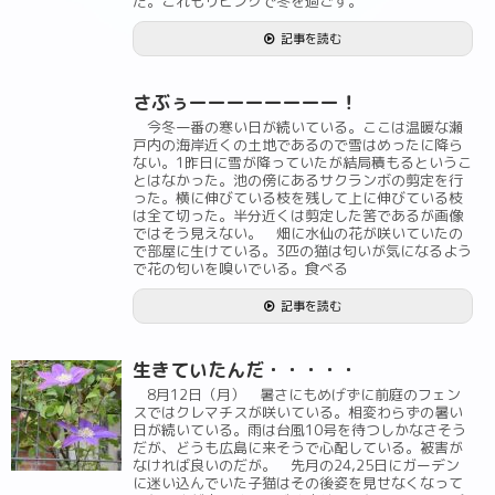
だ。これもリビングで冬を過ごす。
記事を読む
さぶぅーーーーーーーー！
今冬一番の寒い日が続いている。ここは温暖な瀬
戸内の海岸近くの土地であるので雪はめったに降ら
ない。1昨日に雪が降っていたが結局積もるというこ
とはなかった。池の傍にあるサクランボの剪定を行
った。横に伸びている枝を残して上に伸びている枝
は全て切った。半分近くは剪定した筈であるが画像
ではそう見えない。 畑に水仙の花が咲いていたの
で部屋に生けている。3匹の猫は匂いが気になるよう
で花の匂いを嗅いでいる。食べる
記事を読む
生きていたんだ・・・・・
8月12日（月） 暑さにもめげずに前庭のフェン
スではクレマチスが咲いている。相変わらずの暑い
日が続いている。雨は台風10号を待つしかなさそう
だが、どうも広島に来そうで心配している。被害が
なければ良いのだが。 先月の24,25日にガーデン
に迷い込んでいた子猫はその後姿を見せなくなって