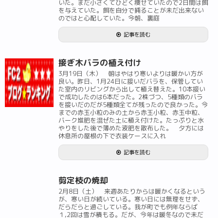
いた。まだ小さくてひどく痩せていたので2日間は餌
を与えていた。餌を自分で捕ることが未だ出来ない
のではと心配していた。今朝、裏庭
記事を読む
接ぎ木バラの植え付け
3月19日（木） 朝はやはり寒いよりは暖かい方が
良い。昨日、1月24日に接いだバラを、保管してい
た室内のリビングから出して植え替えた。10本接い
で成功したのは6本だった。2株づつ、5種類のバラ
を接いだのだが5種類全てが残ったので良かった。今
までの赤玉小粒のみの土から赤玉小粒、赤玉中粒、
バーク堆肥を混ぜた土に植え付けた。たっぷりと水
やりをした後で薄めた液肥を散布した。 夕方には
休息所の屋根の下で衣装ケースに入れ
記事を読む
剪定枝の焼却
2月8日（土） 来週あたりからは暖かくなるという
が、寒い日が続いている。寒い日には無理をせず、
だらだらと過ごしている。我が町でも例年ならば
１,2回は雪が積もる。だが、今年は暖冬なので未だ