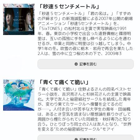
「秒速５センチメートル」
「秒速５センチメートル」「君の名は。」「すずめ
の戸締まり」の新海誠監督による2007年公開の劇場
アニメーション「秒速5センチメートル」を、
「SixTONES」の松村北斗主演で実写映画化1991
年、春。東京の小学校で出会った遠野貴樹と篠原明
里は、互いの孤独に手を差し伸べるように心を通わ
せるが、卒業と同時に明里は引っ越してしまう。中
学1年の冬。吹雪の夜に栃木・岩舟で再会を果たした
2人は、雪の中に立つ桜の木の下で、2009年3
記事を読む
「青くて痛くて脆い」
「青くて痛くて脆い」住野よるさんの同名ベストセ
ラー小説を、吉沢亮さんと杉咲花さんの主演で映画
化。大学で友人と秘密結社サークルを結成した青年
が、変わり果てたサークルへ復讐を企てるのだ
が……。人付き合いが苦手な大学生の青年・田端楓
は、あるとき空気を読まない理想論を振りかざして
周囲から煙たがられていた同級生・秋好寿乃と知り
合う。ひとりぼっち同士の2人は友人となり、“世界
を変える”ための秘密結社サークル“モアイ
記事を読む