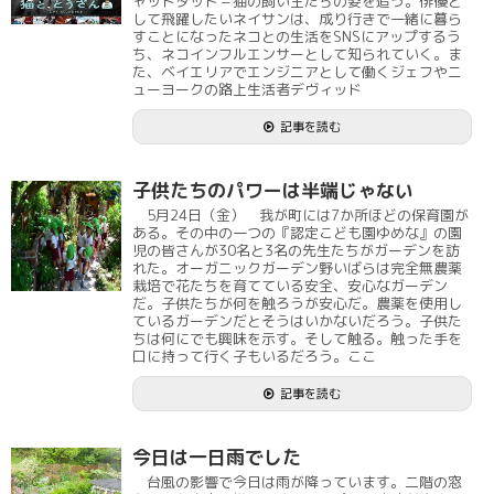
ャットダッド＝猫の飼い主たちの姿を追う。俳優と
して飛躍したいネイサンは、成り行きで一緒に暮ら
すことになったネコとの生活をSNSにアップするう
ち、ネコインフルエンサーとして知られていく。ま
た、ベイエリアでエンジニアとして働くジェフやニ
ューヨークの路上生活者デヴィッド
記事を読む
子供たちのパワーは半端じゃない
5月24日（金） 我が町には7か所ほどの保育園が
ある。その中の一つの『認定こども園ゆめな』の園
児の皆さんが30名と3名の先生たちがガーデンを訪
れた。オーガニックガーデン野いばらは完全無農薬
栽培で花たちを育てている安全、安心なガーデン
だ。子供たちが何を触ろうが安心だ。農薬を使用し
ているガーデンだとそうはいかないだろう。子供た
ちは何にでも興味を示す。そして触る。触った手を
口に持って行く子もいるだろう。ここ
記事を読む
今日は一日雨でした
台風の影響で今日は雨が降っています。二階の窓