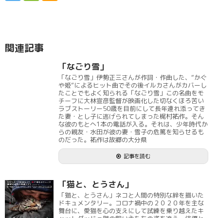
関連記事
「なごり雪」
「なごり雪」伊勢正三さんが作詞・作曲した、“かぐ
や姫”によるヒット曲でその後イルカさんがカバーし
たことでもよく知られる「なごり雪」この名曲をモ
チーフに大林宣彦監督が映画化した切なくほろ苦い
ラブストーリー50歳を目前にして長年連れ添ってき
た妻・とし子に逃げられてしまった梶村祐作。そん
な彼のもとへ1本の電話が入る。それは、少年時代か
らの親友・水田が彼の妻・雪子の危篤を知らせるも
のだった。祐作は故郷の大分県
記事を読む
「猫と、とうさん」
「猫と、とうさん」ネコと人間の特別な絆を描いた
ドキュメンタリー。コロナ禍中の２０２０年を主な
舞台に、愛猫を心の支えにして試練を乗り越えたキ